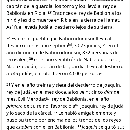
capitán de la guardia, los tomó y los llevó al rey de
Babilonia en Ribla
.
27
Entonces el rey de Babilonia los
hirió y les dio muerte en Ribla en la tierra de Hamat
.
Así fue llevada Judá al destierro lejos de su tierra
.
28
Este es el pueblo que Nabucodonosor llevó al
destierro: en el año séptimo
[
u
]
, 3,023 judíos
;
29
en el
año dieciocho de Nabucodonosor, 832 personas de
Jerusalén;
30
en el año veintitrés de Nabucodonosor,
Nabuzaradán, capitán de la guardia
, llevó al destierro
a 745 judíos; en total fueron 4,600 personas.
31
Y en el año treinta y siete del destierro de Joaquín,
rey de Judá, en el mes doce, a los veinticinco
días
del
mes, Evil Merodac
[
v
]
, rey de Babilonia, en el año
primero
de su reino, favoreció a
[
w
]
Joaquín, rey de Judá,
y lo sacó de la cárcel.
32
Le habló amigablemente y
puso su trono por encima de los tronos de los reyes
que
estaban
con él en Babilonia
.
33
Joaquín
se quitó sus