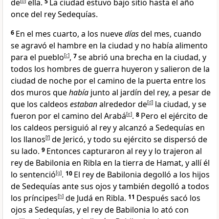
de
[
b
]
ella
.
5
La ciudad estuvo bajo sitio hasta el año
once del rey Sedequías
.
6
En el mes cuarto, a los nueve
días
del mes
, cuando
se agravó el hambre en la ciudad y no había alimento
para el pueblo
[
c
]
,
7
se abrió una brecha en la ciudad, y
todos los hombres de guerra huyeron y salieron de la
ciudad de noche por el camino de la puerta entre los
dos muros que
había
junto al jardín del rey
, a pesar de
que los caldeos
estaban
alrededor de
[
d
]
la ciudad
, y se
fueron por el camino del Arabá
[
e
]
.
8
Pero el ejército de
los caldeos persiguió al rey y alcanzó a Sedequías en
los llanos
[
f
]
de Jericó, y todo su ejército se dispersó de
su lado
.
9
Entonces capturaron al rey y lo trajeron al
rey de Babilonia en Ribla en la tierra de Hamat
, y allí él
lo sentenció
[
g
]
.
10
El rey de Babilonia degolló a los hijos
de Sedequías ante sus ojos y también degolló a todos
los príncipes
[
h
]
de Judá en Ribla
.
11
Después sacó los
ojos a Sedequías, y el rey de Babilonia lo ató con