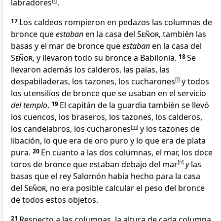
labradores
[
k
]
.
17
Los caldeos rompieron en pedazos las columnas de
bronce que
estaban
en la casa del
Señor
, también las
basas y el mar
de bronce
que
estaban
en la casa del
Señor
, y llevaron todo su bronce a Babilonia
.
18
Se
llevaron además los calderos, las palas, las
despabiladeras, los tazones, los cucharones
[
l
]
y todos
los utensilios de bronce que se usaban en el servicio
del templo
.
19
El capitán de la guardia también se llevó
los cuencos, los braseros, los tazones, los calderos,
los candelabros, los cucharones
[
m
]
y los tazones de
libación, lo que era de oro puro y lo que era de plata
pura
.
20
En cuanto a las dos columnas, el mar, los doce
toros de bronce que estaban debajo del mar
[
n
]
y
las
basas que el rey Salomón había hecho para la casa
del
Señor
, no era posible calcular el peso del bronce
de todos estos objetos
.
21
Respecto a las columnas, la altura de cada columna