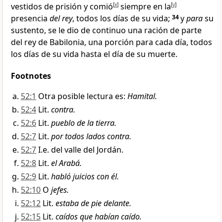
vestidos de prisión y comió
[
x
]
siempre en la
[
y
]
presencia
del rey
, todos los días de su vida
;
34
y
para
su
sustento, se le dio de continuo una ración de parte
del rey de Babilonia, una porción para cada día, todos
los días de su vida
hasta el día de su muerte.
Footnotes
52:1
Otra posible lectura es:
Hamital.
52:4
Lit.
contra.
52:6
Lit.
pueblo de la tierra.
52:7
Lit.
por todos lados contra.
52:7
I.e. del valle del Jordán.
52:8
Lit.
el Arabá.
52:9
Lit.
habló juicios con él.
52:10
O
jefes.
52:12
Lit.
estaba de pie delante.
52:15
Lit.
caídos que habían caído.