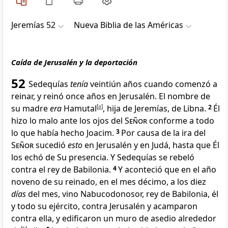
Jeremías 52
Nueva Biblia de las Américas
Caída de Jerusalén y la deportación
52
Sedequías
tenía
veintiún años cuando comenzó a
reinar, y reinó once años en Jerusalén. El nombre de
su madre
era
Hamutal
[
a
]
, hija de Jeremías, de Libna
.
2
Él
hizo lo malo ante los ojos del
Señor
conforme a todo
lo que había hecho Joacim
.
3
Por causa de la ira del
Señor
sucedió
esto
en Jerusalén y en Judá, hasta que Él
los echó de Su presencia. Y Sedequías se rebeló
contra el rey de Babilonia
.
4
Y aconteció que en el año
noveno de su reinado, en el mes décimo, a los diez
días
del mes, vino Nabucodonosor, rey de Babilonia, él
y todo su ejército, contra Jerusalén y acamparon
contra ella
, y edificaron un muro de asedio alrededor