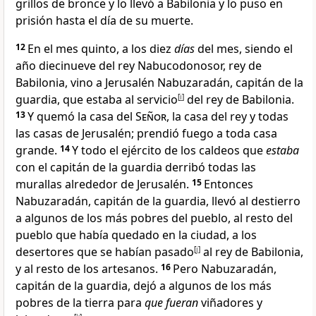
grillos de bronce y lo llevó a Babilonia y lo puso en
prisión hasta el día de su muerte
.
12
En el mes quinto, a los diez
días
del mes, siendo el
año diecinueve del rey Nabucodonosor, rey de
Babilonia, vino a Jerusalén Nabuzaradán, capitán de la
guardia, que estaba al servicio
[
i
]
del rey de Babilonia
.
13
Y quemó la casa del
Señor
, la casa del rey y todas
las casas de Jerusalén; prendió fuego a toda casa
grande
.
14
Y todo el ejército de los caldeos que
estaba
con el capitán de la guardia derribó todas las
murallas alrededor de Jerusalén
.
15
Entonces
Nabuzaradán, capitán de la guardia, llevó al destierro
a algunos de los más pobres del pueblo, al resto del
pueblo que había quedado en la ciudad, a los
desertores que se habían pasado
[
j
]
al rey de Babilonia,
y al resto de los artesanos
.
16
Pero Nabuzaradán,
capitán de la guardia, dejó a algunos de los más
pobres de la tierra para
que fueran
viñadores y