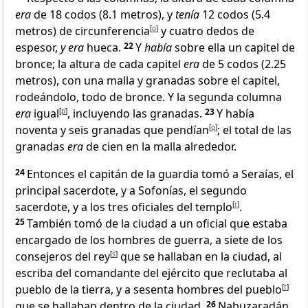
era
de 18 codos (8.1 metros), y
tenía
12 codos (5.4
metros) de circunferencia
[
o
]
y cuatro dedos de
espesor,
y era
hueca.
22
Y
había
sobre ella un capitel de
bronce; la altura de cada capitel
era
de 5 codos (2.25
metros), con una malla y granadas sobre el capitel,
rodeándolo, todo de bronce. Y la segunda columna
era
igual
[
p
]
, incluyendo las granadas
.
23
Y había
noventa y seis granadas que pendían
[
q
]
; el total de las
granadas
era
de cien en la malla alrededor
.
24
Entonces el capitán de la guardia tomó a Seraías, el
principal sacerdote, y a Sofonías, el segundo
sacerdote, y a los tres oficiales del templo
[
r
]
.
25
También tomó de la ciudad a un oficial que estaba
encargado de los hombres de guerra, a siete de los
consejeros del rey
[
s
]
que se hallaban en la ciudad, al
escriba del comandante del ejército que reclutaba al
pueblo de la tierra, y a sesenta hombres del pueblo
[
t
]
que se hallaban dentro de la ciudad
.
26
Nabuzaradán,