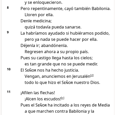
y se enloquecieron.
8
Pero repentinamente, cayó también Babilonia.
Lloren por ella.
Denle medicina;
quizá todavía pueda sanarse.
9
La habríamos ayudado si hubiéramos podido,
pero ya nada se puede hacer por ella.
Déjenla ir; abandónenla.
Regresen ahora a su propio país.
Pues su castigo llega hasta los cielos;
es tan grande que no se puede medir.
10
El
Señor
nos ha hecho justicia.
Vengan, anunciemos en Jerusalén
[
d
]
todo lo que hizo el
Señor
nuestro Dios.
11
¡Afilen las flechas!
¡Alcen los escudos!
[
e
]
Pues el
Señor
ha incitado a los reyes de Media
a que marchen contra Babilonia y la