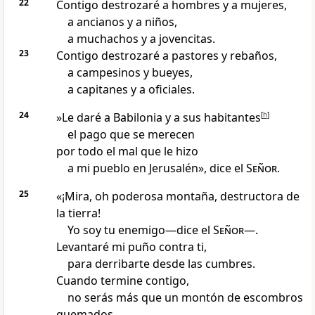
22
Contigo destrozaré a hombres y a mujeres,
a ancianos y a niños,
a muchachos y a jovencitas.
23
Contigo destrozaré a pastores y rebaños,
a campesinos y bueyes,
a capitanes y a oficiales.
24
»Le daré a Babilonia y a sus habitantes
[
h
]
el pago que se merecen
por todo el mal que le hizo
a mi pueblo en Jerusalén», dice el
Señor
.
25
«¡Mira, oh poderosa montaña, destructora de
la tierra!
Yo soy tu enemigo—dice el
Señor
—.
Levantaré mi puño contra ti,
para derribarte desde las cumbres.
Cuando termine contigo,
no serás más que un montón de escombros
quemados.