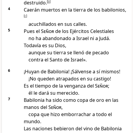
destruido.
[
b
]
4
Caerán muertos en la tierra de los babilonios,
[
c
]
acuchillados en sus calles.
5
Pues el
Señor
de los Ejércitos Celestiales
no ha abandonado a Israel ni a Judá.
Todavía es su Dios,
aunque su tierra se llenó de pecado
contra el Santo de Israel».
6
¡Huyan de Babilonia! ¡Sálvense a sí mismos!
¡No queden atrapados en su castigo!
Es el tiempo de la venganza del
Señor
;
él le dará su merecido.
7
Babilonia ha sido como copa de oro en las
manos del
Señor
,
copa que hizo emborrachar a todo el
mundo.
Las naciones bebieron del vino de Babilonia