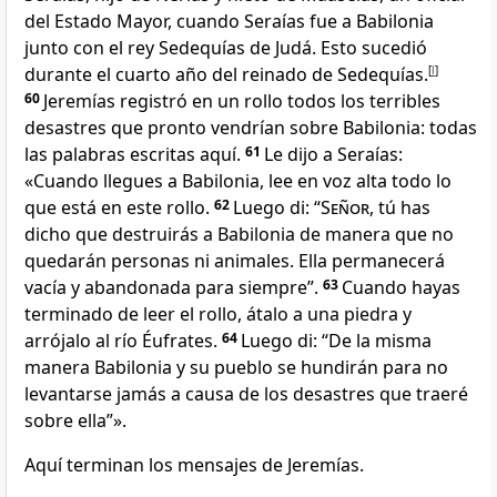
del Estado Mayor, cuando Seraías fue a Babilonia
junto con el rey Sedequías de Judá. Esto sucedió
durante el cuarto año del reinado de Sedequías.
[
l
]
60
Jeremías registró en un rollo todos los terribles
desastres que pronto vendrían sobre Babilonia: todas
las palabras escritas aquí.
61
Le dijo a Seraías:
«Cuando llegues a Babilonia, lee en voz alta todo lo
que está en este rollo.
62
Luego di: “
Señor
, tú has
dicho que destruirás a Babilonia de manera que no
quedarán personas ni animales. Ella permanecerá
vacía y abandonada para siempre”.
63
Cuando hayas
terminado de leer el rollo, átalo a una piedra y
arrójalo al río Éufrates.
64
Luego di: “De la misma
manera Babilonia y su pueblo se hundirán para no
levantarse jamás a causa de los desastres que traeré
sobre ella”».
Aquí terminan los mensajes de Jeremías.