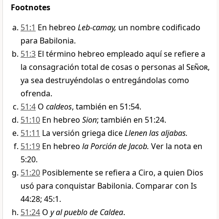
Footnotes
51:1
En hebreo
Leb-camay,
un nombre codificado
para Babilonia.
51:3
El término hebreo empleado aquí se refiere a
la consagración total de cosas o personas al
Señor
,
ya sea destruyéndolas o entregándolas como
ofrenda.
51:4
O
caldeos
, también en 51:54.
51:10
En hebreo
Sion
; también en 51:24.
51:11
La versión griega dice
Llenen las aljabas.
51:19
En hebreo
la Porción de Jacob.
Ver la nota en
5:20.
51:20
Posiblemente se refiera a Ciro, a quien Dios
usó para conquistar Babilonia. Comparar con Is
44:28; 45:1.
51:24
O
y al pueblo de Caldea
.