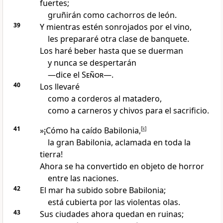
fuertes;
gruñirán como cachorros de león.
39
Y mientras estén sonrojados por el vino,
les prepararé otra clase de banquete.
Los haré beber hasta que se duerman
y nunca se despertarán
—dice el
Señor
—.
40
Los llevaré
como a corderos al matadero,
como a carneros y chivos para el sacrificio.
41
»¡Cómo ha caído Babilonia,
[
k
]
la gran Babilonia, aclamada en toda la
tierra!
Ahora se ha convertido en objeto de horror
entre las naciones.
42
El mar ha subido sobre Babilonia;
está cubierta por las violentas olas.
43
Sus ciudades ahora quedan en ruinas;