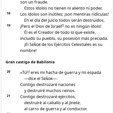
son un fraude.
Estos ídolos no tienen ni aliento ni poder.
18
Los ídolos son inútiles; ¡son mentiras ridículas!
En el día del juicio todos serán destruidos.
19
¡Pero el Dios de Israel
[
f
]
no es ningún ídolo!
Él es el Creador de todo lo que existe,
incluido su pueblo, su posesión más preciada.
¡El
Señor
de los Ejércitos Celestiales es su
nombre!
Gran castigo de Babilonia
20
«Tú
[
g
]
eres mi hacha de guerra y mi espada
—dice el
Señor
—.
Contigo destrozaré naciones
y destruiré muchos reinos.
21
Contigo destrozaré ejércitos,
destruiré al caballo y al jinete,
al carro de guerra y al conductor.