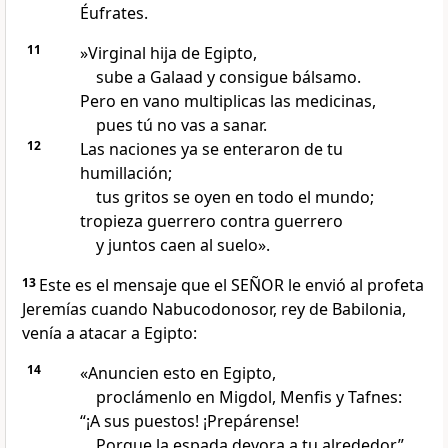
Éufrates.
11
»Virginal hija de Egipto,
sube a Galaad y consigue bálsamo.
Pero en vano multiplicas las medicinas,
pues tú no vas a sanar.
12
Las naciones ya se enteraron de tu
humillación;
tus gritos se oyen en todo el mundo;
tropieza guerrero contra guerrero
y juntos caen al suelo».
13
Este es el mensaje que el SEÑOR le envió al profeta
Jeremías cuando Nabucodonosor, rey de Babilonia,
venía a atacar a Egipto:
14
«Anuncien esto en Egipto,
proclámenlo en Migdol, Menfis y Tafnes:
“¡A sus puestos! ¡Prepárense!
Porque la espada devora a tu alrededor”.