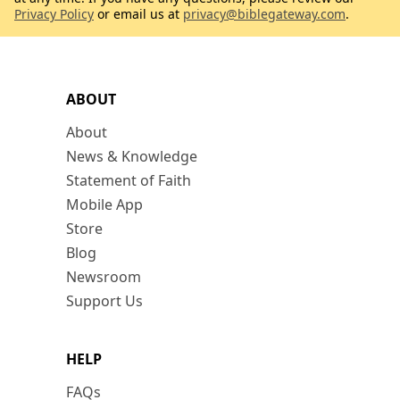
Privacy Policy
or email us at
privacy@biblegateway.com
.
ABOUT
About
News & Knowledge
Statement of Faith
Mobile App
Store
Blog
Newsroom
Support Us
HELP
FAQs