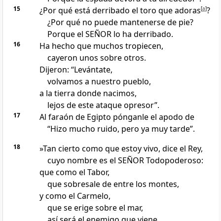
15
¿Por qué está derribado el toro que adoras
[
a
]
?
¿Por qué no puede mantenerse de pie?
Porque el SEÑOR lo ha derribado.
16
Ha hecho que muchos tropiecen,
cayeron unos sobre otros.
Dijeron: “Levántate,
volvamos a nuestro pueblo,
a la tierra donde nacimos,
lejos de este ataque opresor”.
17
Al faraón de Egipto pónganle el apodo de
“Hizo mucho ruido, pero ya muy tarde”.
18
»Tan cierto como que estoy vivo, dice el Rey,
cuyo nombre es el SEÑOR Todopoderoso:
que como el Tabor,
que sobresale de entre los montes,
y como el Carmelo,
que se erige sobre el mar,
así será el enemigo que viene.