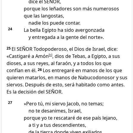
dice el SEÑOR,
porque los leñadores son más numerosos
que las langostas,
nadie los puede contar.
24
La bella Egipto ha sido avergonzada
y entregada a la gente del norte».
25
El SEÑOR Todopoderoso, el Dios de Israel, dice:
«Castigaré a Amón
[
b
]
, dios de Tebas, a Egipto, a sus
dioses, a sus reyes, al faraón, y a todos los que
confían en él.
26
Los entregaré en manos de los que
quieren matarlos, en manos de Nabucodonosor y sus
siervos. Después de esto, será habitado como antes.
Es la decisión del SEÑOR.
27
»Pero tú, mi siervo Jacob, no temas;
no te desanimes, Israel,
porque yo te rescataré de ese país lejano,
a ti y a tus descendientes,
de la tierra donde viven exiliados.