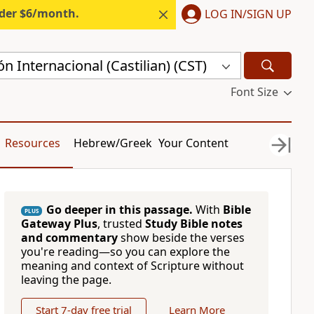
nder $6/month.
LOG IN/SIGN UP
n Internacional (Castilian) (CST)
Font Size
Resources
Hebrew/Greek
Your Content
Go deeper in this passage.
With
Bible
PLUS
Gateway Plus
, trusted
Study Bible notes
and commentary
show beside the verses
you're reading—so you can explore the
meaning and context of Scripture without
leaving the page.
Start 7-day free trial
Learn More