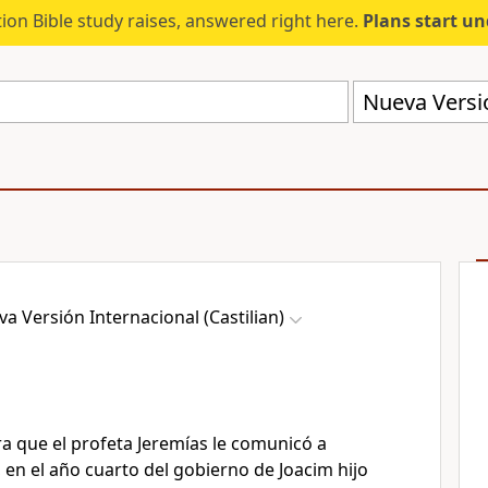
ion Bible study raises, answered right here.
Plans start u
Nueva Versió
a Versión Internacional (Castilian)
ra que el profeta Jeremías le comunicó a
, en el año cuarto del gobierno de Joacim hijo