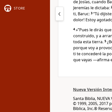
de Josías, cuando Ba
Jeremías le dictaba:
STORE
ti, Baruc:
3
“Tú dijiste
dolor! Estoy agotado
4
»”Pues le dirás que 
construido, y a arran
toda esta tierra.
5
¿B
porque voy a provoc
ti te concederé la p
que vayas —afirma 
Nueva Versión Inter
Santa Biblia, NUEV
© 1999, 2005, 2017 
Biblica, Inc.® Reser