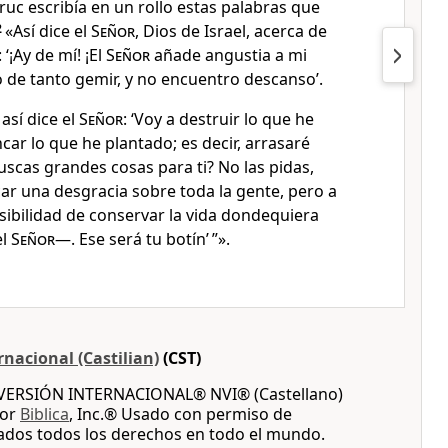
ruc escribía en un rollo estas palabras que
2
«Así dice el
Señor
, Dios de Israel, acerca de
: ‘¡Ay de mí! ¡El
Señor
añade angustia a mi
 de tanto gemir, y no encuentro descanso’.
así dice el
Señor
: ‘Voy a destruir lo que he
car lo que he plantado; es decir, arrasaré
uscas grandes cosas para ti? No las pidas,
ar una desgracia sobre toda la gente, pero a
osibilidad de conservar la vida dondequiera
el
Señor
—. Ese será tu botín’ ”».
nacional (Castilian)
(CST)
A VERSIÓN INTERNACIONAL® NVI® (Castellano)
por
Biblica
, Inc.® Usado con permiso de
vados todos los derechos en todo el mundo.