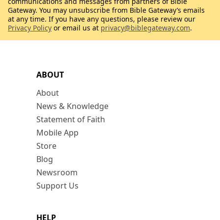
communications and messages from partners of Bible
Gateway. You may unsubscribe from Bible Gateway’s emails
at any time. If you have any questions, please review our
Privacy Policy
or email us at
privacy@biblegateway.com
.
ABOUT
About
News & Knowledge
Statement of Faith
Mobile App
Store
Blog
Newsroom
Support Us
HELP