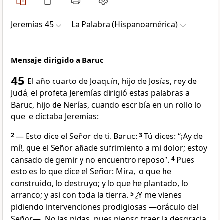
Jeremías 45
La Palabra (Hispanoamérica)
Mensaje dirigido a Baruc
45
El año cuarto de Joaquín, hijo de Josías, rey de
Judá, el profeta Jeremías dirigió estas palabras a
Baruc, hijo de Nerías, cuando escribía en un rollo lo
que le dictaba Jeremías:
2
— Esto dice el Señor de ti, Baruc:
3
Tú dices: “¡Ay de
mí!, que el Señor añade sufrimiento a mi dolor; estoy
cansado de gemir y no encuentro reposo”.
4
Pues
esto es lo que dice el Señor: Mira, lo que he
construido, lo destruyo; y lo que he plantado, lo
arranco; y así con toda la tierra.
5
¿Y me vienes
pidiendo intervenciones prodigiosas —oráculo del
Señor—. No las pidas, pues pienso traer la desgracia