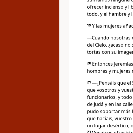
ofrecer incienso y li
todo, y el hambre y
19
Y las mujeres aña
―Cuando nosotras of
del Cielo, ¿acaso n
tortas con su imagen
20
Entonces Jeremías 
hombres y mujeres q
21
―¿Pensáis que el
que vosotros y vues
funcionarios, y todo
de Judá y en las call
pudo soportar más l
que hacíais, vuestro
un lugar desértico, 
23
Vosotros ofreciste