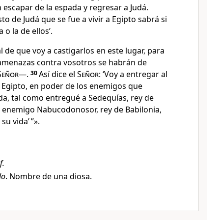
escapar de la espada y regresar a Judá.
to de Judá que se fue a vivir a Egipto sabrá si
o la de ellos’.
al de que voy a castigarlos en este lugar, para
amenazas contra vosotros se habrán de
Señor
—.
30
Así dice el
Señor
: ‘Voy a entregar al
e Egipto, en poder de los enemigos que
da, tal como entregué a Sedequías, rey de
u enemigo Nabucodonosor, rey de Babilonia,
u vida’ ”».
f.
lo
. Nombre de una diosa.