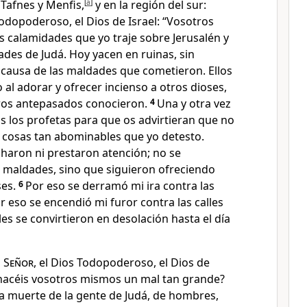
Tafnes y Menfis,
[
a
]
y en la región del sur:
odopoderoso, el Dios de Israel: “Vosotros
as calamidades que yo traje sobre Jerusalén y
ades de Judá. Hoy yacen en ruinas, sin
 causa de las maldades que cometieron. Ellos
al adorar y ofrecer incienso a otros dioses,
stros antepasados conocieron.
4
Una y otra vez
os los profetas para que os advirtieran que no
s cosas tan abominables que yo detesto.
charon ni prestaron atención; no se
s maldades, sino que siguieron ofreciendo
ses.
6
Por eso se derramó mi ira contra las
r eso se encendió mi furor contra las calles
les se convirtieron en desolación hasta el día
l
Señor
, el Dios Todopoderoso, el Dios de
s hacéis vosotros mismos un mal tan grande?
la muerte de la gente de Judá, de hombres,