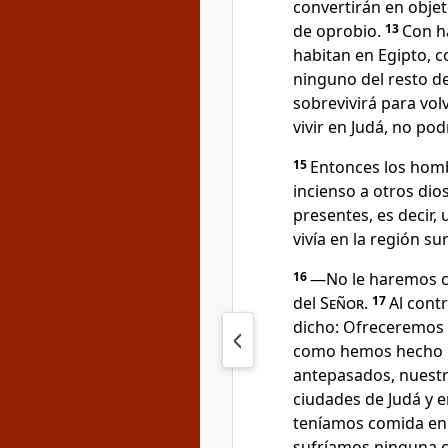
convertirán en objet
de oprobio.
13
Con h
habitan en Egipto, c
ninguno del resto de 
sobrevivirá para vol
vivir en Judá, no pod
15
Entonces los homb
incienso a otros dio
presentes, es decir,
vivía en la región s
16
―No le haremos ca
del
Señor
.
17
Al cont
dicho: Ofreceremos i
como hemos hecho n
antepasados, nuestr
ciudades de Judá y e
teníamos comida en 
sufríamos ninguna 