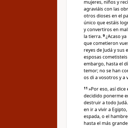
mujeres, niños y re
agraviáis con las ob
otros dioses en el pa
único que estáis lo
y convertiros en mal
la tierra.
9
¿Acaso ya
que cometieron vues
reyes de Judá y sus 
esposas cometisteis 
embargo, hasta el d
temor; no se han co
os di a vosotros y a
11
»Por eso, así dice 
decidido ponerme en
destruir a todo Judá
en ir a vivir a Egipto
espada, o el hambre
hasta el más grande