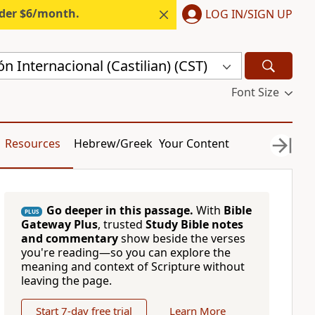
nder $6/month.
LOG IN/SIGN UP
n Internacional (Castilian) (CST)
Font Size
Resources
Hebrew/Greek
Your Content
Go deeper in this passage.
With
Bible
PLUS
Gateway Plus
, trusted
Study Bible notes
and commentary
show beside the verses
you're reading—so you can explore the
meaning and context of Scripture without
leaving the page.
Start 7-day free trial
Learn More