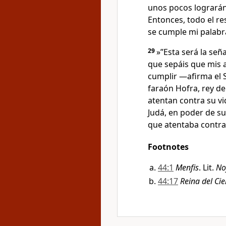
unos pocos lograrán 
Entonces, todo el res
se cumple mi palabra 
29
»”Esta será la señ
que sepáis que mis 
cumplir —afirma el
faraón Hofra, rey d
atentan contra su vi
Judá, en poder de s
que atentaba contra s
Footnotes
44:1
Menfis
. Lit.
No
44:17
Reina del Cie