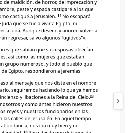
o de maldición, de horror, de imprecación y
ambre, peste y espada castigaré a los que
omo castigué a Jerusalén.
14
No escapará
Judá que se fue a vivir a Egipto, ni
ver a Judá. Aunque deseen y añoren volver a
rán regresar, salvo algunos fugitivos”».
res que sabían que sus esposas ofrecían
ses, así como las mujeres que estaban
 un grupo numeroso, y todo el pueblo que
ur de Egipto, respondieron a Jeremías:
so al mensaje que nos diste en el nombre
rario, seguiremos haciendo lo que ya hemos
ncienso y libaciones a la Reina del Cielo,
[
b
]
osotros y como antes hicieron nuestros
os reyes y nuestros funcionarios en las
n las calles de Jerusalén. En aquel tiempo
abundancia, nos iba muy bien y no
calamidad.
18
Pero desde que dejamos de