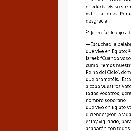
obedecisteis su voz 
estipulaciones. Por 
desgracia.
24
Jeremías le dijo a
―Escuchad la palab
que vive en Egipto:
2
Israel: “Cuando voso
cumpliremos nuestros
Reina del Cielo’, de
que prometéis. ¡Está
a cabo vuestros vot
todos vosotros, gent
nombre soberano —
que vive en Egipto v
diciendo: ¡Por la vid
estoy vigilando, par
acabarán con todos l