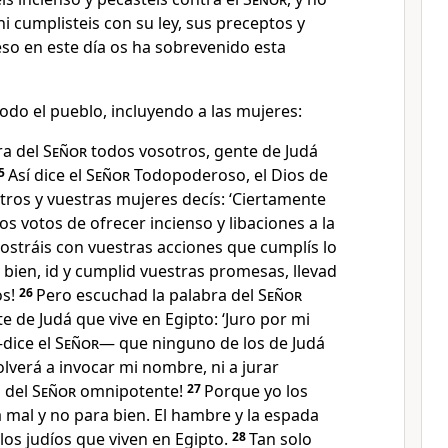
ni cumplisteis con su ley, sus preceptos y
eso en este día os ha sobrevenido esta
 todo el pueblo, incluyendo a las mujeres:
ra del
Señor
todos vosotros, gente de Judá
5
Así dice el
Señor
Todopoderoso, el Dios de
tros y vuestras mujeres decís: ‘Ciertamente
 votos de ofrecer incienso y libaciones a la
mostráis con vuestras acciones que cumplís lo
 bien, id y cumplid vuestras promesas, llevad
os!
26
Pero escuchad la palabra del
Señor
e de Judá que vive en Egipto: ‘Juro por mi
dice el
Señor
— que ninguno de los de Judá
olverá a invocar mi nombre, ni a jurar
a del
Señor
omnipotente!
27
Porque yo los
a mal y no para bien. El hambre y la espada
os judíos que viven en Egipto.
28
Tan solo