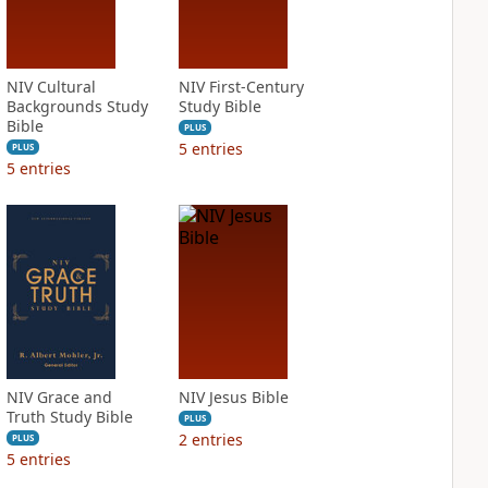
NIV Cultural
NIV First-Century
Backgrounds Study
Study Bible
Bible
PLUS
5
entries
PLUS
5
entries
NIV Grace and
NIV Jesus Bible
Truth Study Bible
PLUS
2
entries
PLUS
5
entries