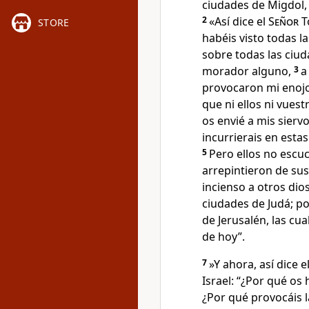
ciudades de Migdol, 
2
«Así dice el
Señor
T
STORE
habéis visto todas l
sobre todas las ciud
morador alguno,
3
a
provocaron mi enojo 
que ni ellos ni vue
os envié a mis sierv
incurrierais en esta
5
Pero ellos no escu
arrepintieron de su
incienso a otros dio
ciudades de Judá; po
de Jerusalén, las cua
de hoy”.
7
»Y ahora, así dice e
Israel: “¿Por qué o
¿Por qué provocáis 