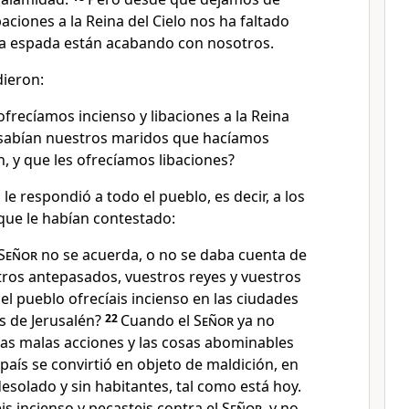
baciones a la Reina del Cielo nos ha faltado
 la espada están acabando con nosotros.
dieron:
recíamos incienso y libaciones a la Reina
o sabían nuestros maridos que hacíamos
, y que les ofrecíamos libaciones?
le respondió a todo el pueblo, es decir, a los
ue le habían contestado:
Señor
no se acuerda, o no se daba cuenta de
tros antepasados, vuestros reyes y vuestros
 el pueblo ofrecíais incienso en las ciudades
es de Jerusalén?
22
Cuando el
Señor
ya no
as malas acciones y las cosas abominables
 país se convirtió en objeto de maldición, en
desolado y sin habitantes, tal como está hoy.
is incienso y pecasteis contra el
Señor
, y no