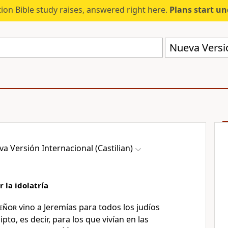
ion Bible study raises, answered right here.
Plans start u
Nueva Versió
a Versión Internacional (Castilian)
 la idolatría
eñor
vino a Jeremías para todos los judíos
to, es decir, para los que vivían en las