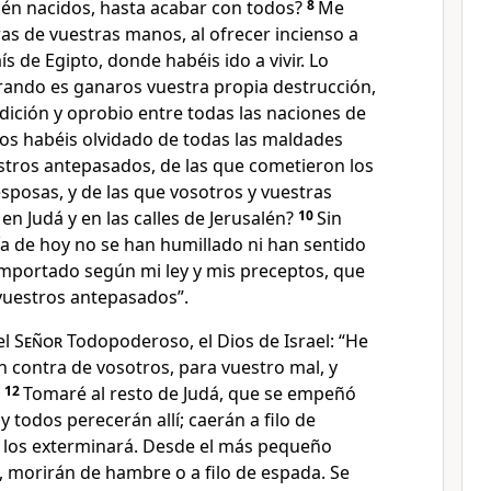
cién nacidos, hasta acabar con todos?
8
Me
ras de vuestras manos, al ofrecer incienso a
ís de Egipto, donde habéis ido a vivir. Lo
grando es ganaros vuestra propia destrucción,
dición y oprobio entre todas las naciones de
 os habéis olvidado de todas las maldades
tros antepasados, de las que cometieron los
esposas, y de las que vosotros y vuestras
en Judá y en las calles de Jerusalén?
10
Sin
ía de hoy no se han humillado ni han sentido
mportado según mi ley y mis preceptos, que
 vuestros antepasados”.
el
Señor
Todopoderoso, el Dios de Israel: “He
 contra de vosotros, para vuestro mal, y
.
12
Tomaré al resto de Judá, que se empeñó
, y todos perecerán allí; caerán a filo de
 los exterminará. Desde el más pequeño
, morirán de hambre o a filo de espada. Se