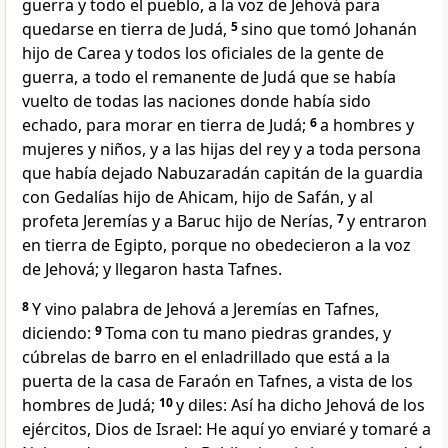
guerra y todo el pueblo, a la voz de Jehová para
quedarse en tierra de Judá,
5
sino que tomó Johanán
hijo de Carea y todos los oficiales de la gente de
guerra, a todo el remanente de Judá que se había
vuelto de todas las naciones donde había sido
echado, para morar en tierra de Judá;
6
a hombres y
mujeres y niños, y a las hijas del rey y a toda persona
que había dejado Nabuzaradán capitán de la guardia
con Gedalías hijo de Ahicam, hijo de Safán, y al
profeta Jeremías y a Baruc hijo de Nerías,
7
y entraron
en tierra de Egipto,
porque no obedecieron a la voz
de Jehová; y llegaron hasta Tafnes.
8
Y vino palabra de Jehová a Jeremías en Tafnes,
diciendo:
9
Toma con tu mano piedras grandes, y
cúbrelas de barro en el enladrillado que está a la
puerta de la casa de Faraón en Tafnes, a vista de los
hombres de Judá;
10
y diles: Así ha dicho Jehová de los
ejércitos, Dios de Israel: He aquí yo enviaré y tomaré a