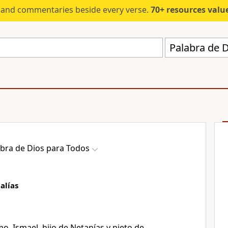
s and commentaries beside every verse.
70+ resources valued at $5,
Palabra de 
bra de Dios para Todos
alías
o, Ismael, hijo de Netanías y nieto de