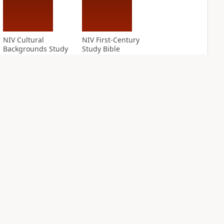
NIV Cultural
NIV First-Century
Backgrounds Study
Study Bible
Bible
PLUS
4
entries
PLUS
4
entries
NIV Grace and
NIV Jesus Bible
Truth Study Bible
PLUS
1
entry
PLUS
1
entry