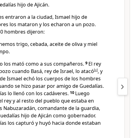
alías hijo de Ajicán.
 entraron a la ciudad, Ismael hijo de
res los mataron y los echaron a un pozo.
80 hombres dijeron:
mos trigo, cebada, aceite de oliva y miel
mpo.
no los mató como a sus compañeros.
9
El rey
ozo cuando Basá, rey de Israel, lo atacó
[
a
]
, y
de Ismael echó los cuerpos de los hombres
ando se hizo pasar por amigo de Guedalías.
ías lo llenó con los cadáveres.
10
Luego
el rey y al resto del pueblo que estaba en
s Nabuzaradán, comandante de la guardia,
edalías hijo de Ajicán como gobernador.
nías los capturó y huyó hacia donde estaban