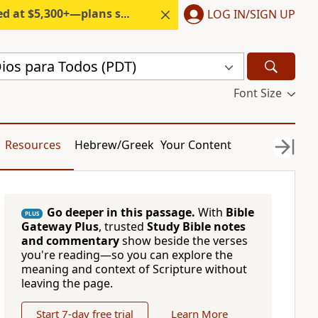
300+—plans start under $6/month.
LOG IN/SIGN UP
Dios para Todos (PDT)
Font Size
Resources
Hebrew/Greek
Your Content
Go deeper in this passage.
With
Bible
PLUS
Gateway Plus
, trusted
Study Bible notes
and commentary
show beside the verses
you're reading—so you can explore the
meaning and context of Scripture without
leaving the page.
Start 7-day free trial
Learn More