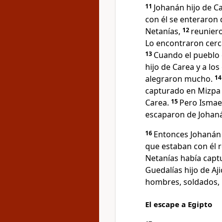
11
Johanán hijo de Ca
con él se enteraron 
Netanías,
12
reuniero
Lo encontraron cerc
13
Cuando el pueblo 
hijo de Carea y a los
alegraron mucho.
1
capturado en Mizpa s
Carea.
15
Pero Ismae
escaparon de Johaná
16
Entonces Johanán h
que estaban con él r
Netanías había cap
Guedalías hijo de Aj
hombres, soldados, m
El escape a Egipto