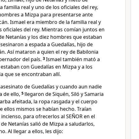
 familia real y uno de los oficiales del rey,
 hombres a Mizpa para presentarse ante
icán. Ismael era miembro de la familia real y
s oficiales del rey. Mientras comían juntos en
 de Netanías y los diez hombres que estaban
asesinaron a espada a Guedalías, hijo de
án. Así mataron a quien el rey de Babilonia
ernador del país.
3
Ismael también mató a
 estaban con Guedalías en Mizpa y a los
a que se encontraban allí.
l asesinato de Guedalías y cuando aun nadie
 de ello,
5
llegaron de Siquén, Siló y Samaria
rba afeitada, la ropa rasgada y el cuerpo
ue ellos mismos se habían hecho. Traían
 incienso, para ofrecerlos al SEÑOR en el
 de Netanías salió de Mizpa a saludarlos,
. Al llegar a ellos, les dijo: