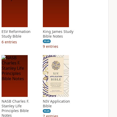
ESV Reformation
King James Study
Study Bible
Bible Notes
6
entries
PLUS
9
entries
NASB Charles F.
NIV Application
Stanley Life
Bible
Principles Bible
PLUS
Notes
7
entries