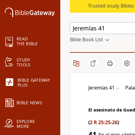
Trusted study Bible
READ
Bible Book List
THE BIBLE
STUDY
TOOLS
BIBLE GATEWAY
PLUS
Jeremías 41
Pala
BIBLE NEWS
El asesinato de Gued
EXPLORE
(
2 R 25:25-26
)
MORE
41
En el mes séptim