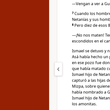
—Vengan a ver a Gued
7
Cuando los hombres
Netanías y sus homb
8
Pero diez de esos 
—¡No nos maten! Tene
escondidos en el ca
Ismael se detuvo y 
Asá había hecho un p
en ese pozo fue don
que había matado cu
Ismael hijo de Netan
capturó a las hijas d
Mizpa, sobre quiene
había nombrado a Gu
Ismael hijo de Neta
los amonitas.