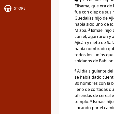
Elisama, que era de la
STORE
fue con diez de sus
Guedalías hijo de Aj
había sido uno de lo
Mizpa,
2
Ismael hijo
con él, agarraron y 
Ajicán y nieto de Saf
había nombrado gob
todos los judíos que
soldados de Babiloni
4
Al día siguiente de
se había dado cuenta
80 hombres con la ba
lleno de cortadas q
ofrendas de cereal e
templo.
6
Ismael hijo
llorando por el camino