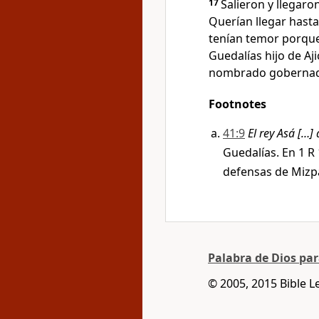
17
Salieron y llegaro
Querían llegar hast
tenían temor porque
Guedalías hijo de Aji
nombrado gobernado
Footnotes
41:9
El rey Asá […]
Guedalías. En 1 R 
defensas de Mizpa
Palabra de Dios pa
© 2005, 2015 Bible L