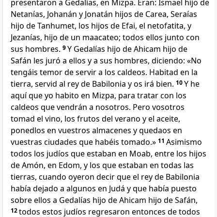
presentaron a Gedalías, en Mizpa. Eran: Ismael hijo de
Netanías, Johanán y Jonatán hijos de Carea, Seraías
hijo de Tanhumet, los hijos de Efai, el netofatita, y
Jezanías, hijo de un maacateo; todos ellos junto con
sus hombres.
9
Y Gedalías hijo de Ahicam hijo de
Safán les juró a ellos y a sus hombres, diciendo: «No
tengáis temor de servir a los caldeos. Habitad en la
tierra, servid al rey de Babilonia y os irá bien.
10
Y he
aquí que yo habito en Mizpa, para tratar con los
caldeos que vendrán a nosotros. Pero vosotros
tomad el vino, los frutos del verano y el aceite,
ponedlos en vuestros almacenes y quedaos en
vuestras ciudades que habéis tomado.»
11
Asimismo
todos los judíos que estaban en Moab, entre los hijos
de Amón, en Edom, y los que estaban en todas las
tierras, cuando oyeron decir que el rey de Babilonia
había dejado a algunos en Judá y que había puesto
sobre ellos a Gedalías hijo de Ahicam hijo de Safán,
12
todos estos judíos regresaron entonces de todos