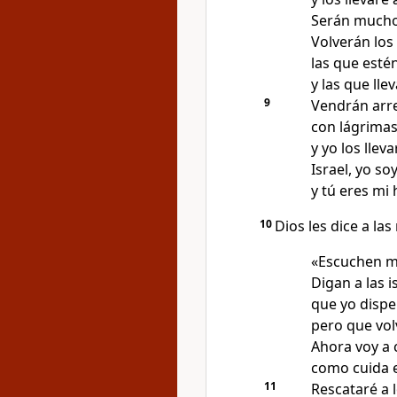
Serán muchos
Volverán los 
las que esté
y las que lle
9
Vendrán arr
con lágrimas 
y yo los lle
Israel, yo so
y tú eres mi 
10
Dios les dice a las
«Escuchen m
Digan a las i
que yo disper
pero que vol
Ahora voy a 
como cuida e
11
Rescataré a l