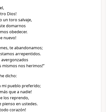
el,
tro Dios!
un toro salvaje,
iste domarnos
emos obedecer.
e nuevo!
enes, te abandonamos;
estamos arrepentidos.
n avergonzados
s mismos nos herimos!”
he dicho:
 mi pueblo preferido;
 más que a nadie!
e los reprendo,
 pienso en ustedes.
todo corazón!