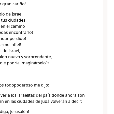
n gran cariño!
o de Israel,
 tus ciudades!
 en el camino
das encontrarlo!
andar perdido!
erme infiel!
s de Israel,
algo nuevo y sorprendente,
die podría imaginárselo”».
ios todopoderoso me dijo:
er a los israelitas del país donde ahora son
en en las ciudades de Judá volverán a decir:
diga, Jerusalén!