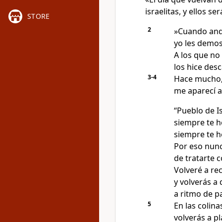
israelitas, y ellos s
STORE
2
»Cuando anda
yo les demos
A los que no
los hice desc
3-4
Hace mucho
me aparecí an
“Pueblo de Is
siempre te 
siempre te he
Por eso nunc
de tratarte 
Volveré a rec
y volverás a
a ritmo de p
5
En las colin
volverás a pl