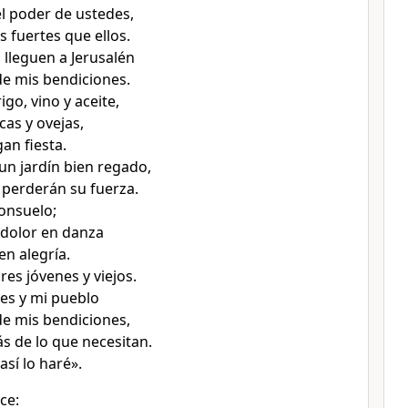
el poder de ustedes,
 fuertes que ellos.
 lleguen a Jerusalén
de mis bendiciones.
igo, vino y aceite,
cas y ovejas,
an fiesta.
n jardín bien regado,
perderán su fuerza.
consuelo;
dolor en danza
 en alegría.
res jóvenes y viejos.
es y mi pueblo
de mis bendiciones,
s de lo que necesitan.
así lo haré».
ice: