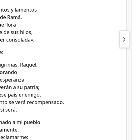
ntos y lamentos
 de Ramá.
e llora
 de sus hijos,
ser consolada».
e:
ágrimas, Raquel;
llorando
 esperanza.
verán a su patria;
ese país enemigo,
ento se verá recompensado.
sí será.
hado a mi pueblo
gamente.
 reclamarme: