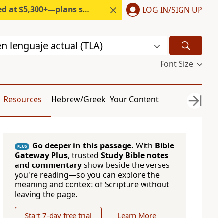
300+—plans start under $6/month.
LOG IN/SIGN UP
n lenguaje actual (TLA)
Font Size
Resources
Hebrew/Greek
Your Content
Go deeper in this passage.
With
Bible
PLUS
Gateway Plus
, trusted
Study Bible notes
and commentary
show beside the verses
you're reading—so you can explore the
meaning and context of Scripture without
leaving the page.
Start 7-day free trial
Learn More