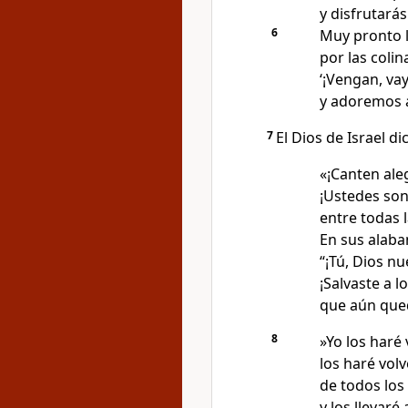
y disfrutarás
6
Muy pronto l
por las colin
‘¡Vengan, va
y adoremos a
7
El Dios de Israel di
«¡Canten aleg
¡Ustedes son
entre todas 
En sus alaba
“¡Tú, Dios nu
¡Salvaste a l
que aún que
8
»Yo los haré 
los haré volv
de todos los
y los llevaré 