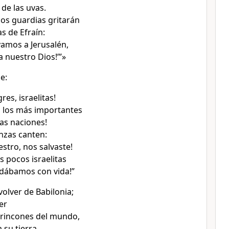
 de las uvas.
os guardias gritarán
as de Efraín:
yamos a Jerusalén,
 nuestro Dios!’”»
ce:
res, israelitas!
 los más importantes
las naciones!
nzas canten:
estro, nos salvaste!
os pocos israelitas
dábamos con vida!”
volver de Babilonia;
er
 rincones del mundo,
a su tierra.