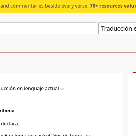
s and commentaries beside every verse.
70+ resources valued at $5,
Traducción e
ucción en lenguaje actual
bilonia
 declara:
e Babilonia, yo seré el Dios de todos los