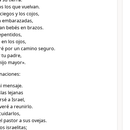
 los que vuelvan.
ciegos y los cojos,
n embarazadas,
van bebés en brazos.
epentidos,
en los ojos,
varé por un camino seguro.
y tu padre,
hijo mayor».
 naciones:
i mensaje.
slas lejanas
sé a Israel,
veré a reunirlo.
cuidarlos,
l pastor a sus ovejas.
os israelitas;