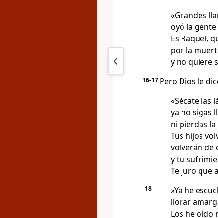
«Grandes lla
oyó la gente
Es Raquel, qu
por la muerte
y no quiere 
16-17
Pero Dios le dic
«Sécate las l
ya no sigas 
ni pierdas la
Tus hijos vol
volverán de 
y tu sufrimi
Te juro que a
18
»Ya he escuc
llorar amar
Los he oído