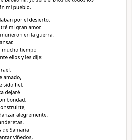
erán mi pueblo.
ban por el desierto,
tré mi gran amor.
 murieron en la guerra,
ansar.
, mucho tiempo
te ellos y les dije:
rael,
he amado,
 sido fiel.
a dejaré
con bondad.
onstruirte,
 danzar alegremente,
anderetas.
as de Samaria
antar viñedos,