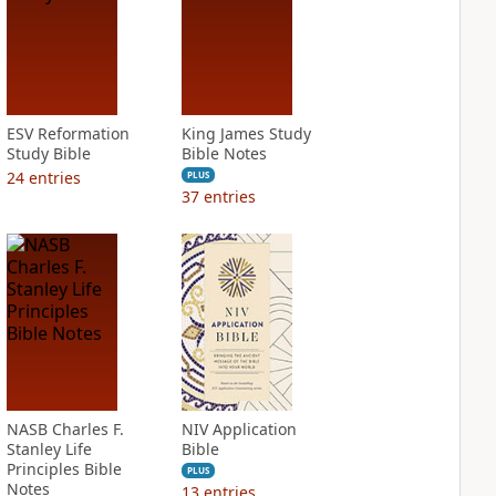
ESV Reformation
King James Study
Study Bible
Bible Notes
24
entries
PLUS
37
entries
NASB Charles F.
NIV Application
Stanley Life
Bible
Principles Bible
PLUS
Notes
13
entries