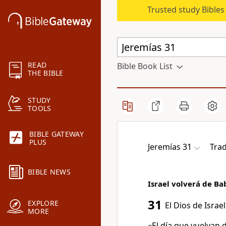
Trusted study Bible
READ
Bible Book List
THE BIBLE
STUDY
TOOLS
BIBLE GATEWAY
PLUS
Jeremías 31
Trad
BIBLE NEWS
Israel volverá de Ba
31
EXPLORE
El Dios de Israel
MORE
«El día que vuelvan d