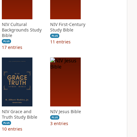
NIV Cultural
NIV First-Century
Backgrounds Study
Study Bible
Bible
PLUS
11
entries
PLUS
17
entries
NIV Grace and
NIV Jesus Bible
Truth Study Bible
PLUS
3
entries
PLUS
10
entries