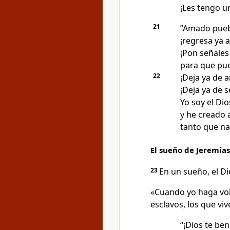
¡Les tengo u
21
”Amado puebl
¡regresa ya a
¡Pon señales
para que pue
22
¡Deja ya de 
¡Deja ya de s
Yo soy el Dio
y he creado 
tanto que na
El sueño de Jeremías
23
En un sueño, el D
«Cuando yo haga volv
esclavos, los que viv
“¡Dios te ben