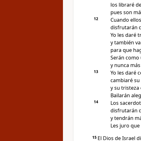
los libraré d
pues son más
12
Cuando ellos
disfrutarán 
Yo les daré tr
y también va
para que hag
Serán como u
y nunca más 
13
Yo les daré 
cambiaré su 
y su tristeza
Bailarán aleg
14
Los sacerdot
disfrutarán 
y tendrán má
Les juro que 
15
El Dios de Israel d