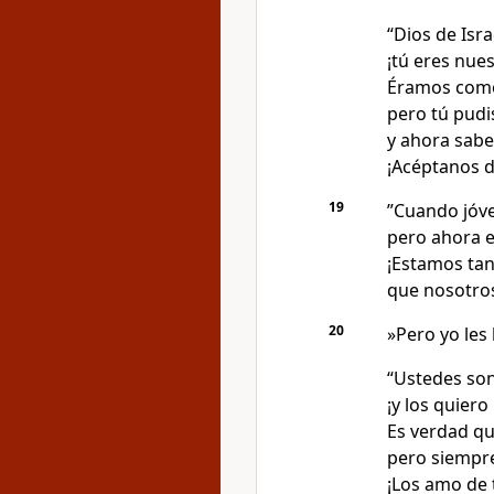
“Dios de Isra
¡tú eres nues
Éramos como 
pero tú pud
y ahora sab
¡Acéptanos d
19
”Cuando jóv
pero ahora 
¡Estamos ta
que nosotro
20
»Pero yo les 
“Ustedes son
¡y los quiero
Es verdad qu
pero siempre
¡Los amo de 