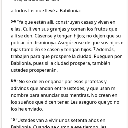
a todos los que llevé a Babilonia:
5-6
“Ya que están allí, construyan casas y vivan en
ellas. Cultiven sus granjas y coman los frutos que
allí se den. Cásense y tengan hijos; no dejen que su
población disminuya. Asegúrense de que sus hijos e
hijas también se casen y tengan hijos.
7
Además,
trabajen para que prospere la ciudad. Rueguen por
Babilonia, pues si la ciudad prospera, también
ustedes prosperarán.
8-9
”No se dejen engañar por esos profetas y
adivinos que andan entre ustedes, y que usan mi
nombre para anunciar sus mentiras. No crean en
los sueños que dicen tener. Les aseguro que yo no
los he enviado.
10
”Ustedes van a vivir unos setenta años en
Babilonia. Cuando se cumpla ese tiempo, les