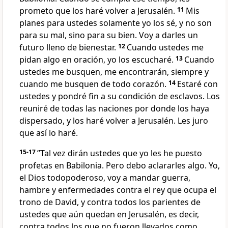
prometo que los haré volver a Jerusalén.
11
Mis
planes para ustedes solamente yo los sé, y no son
para su mal, sino para su bien. Voy a darles un
futuro lleno de bienestar.
12
Cuando ustedes me
pidan algo en oración, yo los escucharé.
13
Cuando
ustedes me busquen, me encontrarán, siempre y
cuando me busquen de todo corazón.
14
Estaré con
ustedes y pondré fin a su condición de esclavos. Los
reuniré de todas las naciones por donde los haya
dispersado, y los haré volver a Jerusalén. Les juro
que así lo haré.
15-17
”Tal vez dirán ustedes que yo les he puesto
profetas en Babilonia. Pero debo aclararles algo. Yo,
el Dios todopoderoso, voy a mandar guerra,
hambre y enfermedades contra el rey que ocupa el
trono de David, y contra todos los parientes de
ustedes que aún quedan en Jerusalén, es decir,
contra todos los que no fueron llevados como