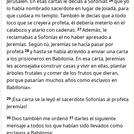
Jerusalén. En esas cartas le decías a Sofonías
26
que yo
lo había nombrado sacerdote en lugar de Joiadá, para
que cuidara mi templo. También le decías que a todo
loco que se creyera profeta, él debería meterlo en el
calabozo y atarlo con cadenas.
27
Además, le
reclamabas a Sofonías el no haber apresado a
Jeremías. Según tú, Jeremías se hacía pasar por
profeta
28
y hasta se había atrevido a enviar una carta
a los prisioneros en Babilonia. En esa carta, Jeremías
les aconsejaba construir casas y vivir en ellas, plantar
árboles frutales y comer de los frutos que dieran,
porque pasarían muchos años como esclavos en
Babilonia».
29
¡Esa carta se la leyó el sacerdote Sofonías al profeta
Jeremías!
30
Dios también me ordenó
31
darles el siguiente
mensaje a todos los que habían sido llevados como
esclavos a Babilonia: