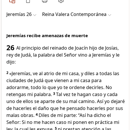
Jeremías 26
Reina Valera Contemporánea
Jeremías recibe amenazas de muerte
26
Al principio del reinado de Joacín
hijo de Josías,
rey de Judá, la palabra del Señor vino a Jeremías y le
dijo:
2
«Jeremías, ve al atrio de mi casa, y diles a todas las
ciudades de Judá que vienen a mi casa para
adorarme, todo lo que yo te ordene decirles. No
retengas mi palabra.
3
Tal vez te hagan caso y cada
uno de ellos se aparte de su mal camino. Así yo dejaré
de hacerles el daño que he pensado hacerles por sus
malas obras.
4
Diles de mi parte: “Así ha dicho el
Señor: Si no me hacen caso ni ponen en práctica mi
ley, la cual les expuse,
5
ni prestan atención a las