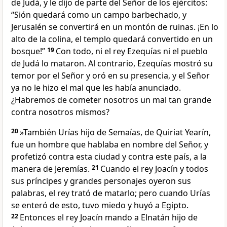
de Judá, y le dijo de parte del Señor de los ejércitos:
“Sión quedará como un campo barbechado, y
Jerusalén se convertirá en un montón de ruinas. ¡En lo
alto de la colina, el templo quedará convertido en un
bosque!”
19
Con todo, ni el rey Ezequías ni el pueblo
de Judá lo mataron. Al contrario, Ezequías mostró su
temor por el Señor y oró en su presencia, y el Señor
ya no le hizo el mal que les había anunciado.
¿Habremos de cometer nosotros un mal tan grande
contra nosotros mismos?
20
»También Urías hijo de Semaías, de Quiriat Yearín,
fue un hombre que hablaba en nombre del Señor, y
profetizó contra esta ciudad y contra este país, a la
manera de Jeremías.
21
Cuando el rey Joacín y todos
sus príncipes y grandes personajes oyeron sus
palabras, el rey trató de matarlo; pero cuando Urías
se enteró de esto, tuvo miedo y huyó a Egipto.
22
Entonces el rey Joacín mando a Elnatán hijo de