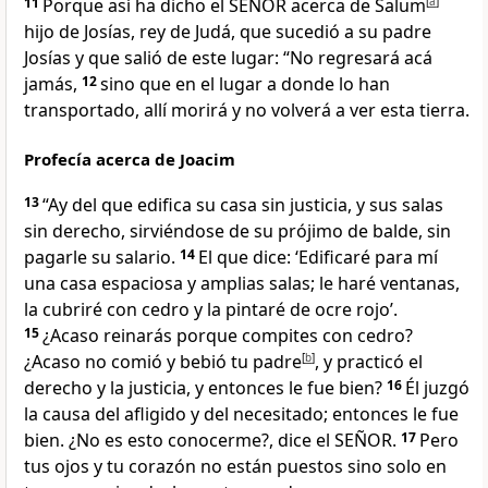
11
Porque así ha dicho el SEÑOR acerca de Salum
[
a
]
hijo de Josías, rey de Judá, que sucedió a su padre
Josías y que salió de este lugar: “No regresará acá
jamás,
12
sino que en el lugar a donde lo han
transportado, allí morirá y no volverá a ver esta tierra.
Profecía acerca de Joacim
13
“Ay del que edifica su casa sin justicia, y sus salas
sin derecho, sirviéndose de su prójimo de balde, sin
pagarle su salario.
14
El que dice: ‘Edificaré para mí
una casa espaciosa y amplias salas; le haré ventanas,
la cubriré con cedro y la pintaré de ocre rojo’.
15
¿Acaso reinarás porque compites con cedro?
¿Acaso no comió y bebió tu padre
[
b
]
, y practicó el
derecho y la justicia, y entonces le fue bien?
16
Él juzgó
la causa del afligido y del necesitado; entonces le fue
bien. ¿No es esto conocerme?, dice el SEÑOR.
17
Pero
tus ojos y tu corazón no están puestos sino solo en