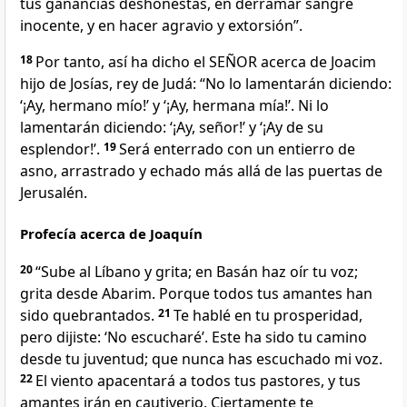
tus ganancias deshonestas, en derramar sangre
inocente, y en hacer agravio y extorsión”.
18
Por tanto, así ha dicho el SEÑOR acerca de Joacim
hijo de Josías, rey de Judá: “No lo lamentarán diciendo:
‘¡Ay, hermano mío!’ y ‘¡Ay, hermana mía!’. Ni lo
lamentarán diciendo: ‘¡Ay, señor!’ y ‘¡Ay de su
esplendor!’.
19
Será enterrado con un entierro de
asno, arrastrado y echado más allá de las puertas de
Jerusalén.
Profecía acerca de Joaquín
20
“Sube al Líbano y grita; en Basán haz oír tu voz;
grita desde Abarim. Porque todos tus amantes han
sido quebrantados.
21
Te hablé en tu prosperidad,
pero dijiste: ‘No escucharé’. Este ha sido tu camino
desde tu juventud; que nunca has escuchado mi voz.
22
El viento apacentará a todos tus pastores, y tus
amantes irán en cautiverio. Ciertamente te