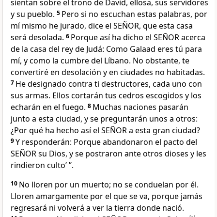
sientan sobre el trono de David, ellosa, sus servidores
y su pueblo.
5
Pero si no escuchan estas palabras, por
mí mismo he jurado, dice el SEÑOR, que esta casa
será desolada.
6
Porque así ha dicho el SEÑOR acerca
de la casa del rey de Judá: Como Galaad eres tú para
mí, y como la cumbre del Líbano. No obstante, te
convertiré en desolación y en ciudades no habitadas.
7
He designado contra ti destructores, cada uno con
sus armas. Ellos cortarán tus cedros escogidos y los
echarán en el fuego.
8
Muchas naciones pasarán
junto a esta ciudad, y se preguntarán unos a otros:
¿Por qué ha hecho así el SEÑOR a esta gran ciudad?
9
Y responderán: Porque abandonaron el pacto del
SEÑOR su Dios, y se postraron ante otros dioses y les
rindieron culto’ ”.
10
No lloren por un muerto; no se conduelan por él.
Lloren amargamente por el que se va, porque jamás
regresará ni volverá a ver la tierra donde nació.