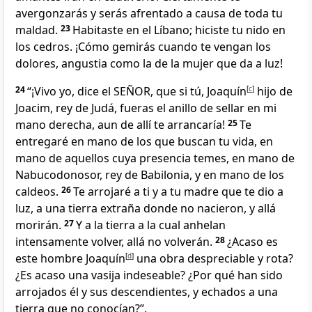
avergonzarás y serás afrentado a causa de toda tu
maldad.
23
Habitaste en el Líbano; hiciste tu nido en
los cedros. ¡Cómo gemirás cuando te vengan los
dolores, angustia como la de la mujer que da a luz!
24
“¡Vivo yo, dice el SEÑOR, que si tú, Joaquín
[
c
]
hijo de
Joacim, rey de Judá, fueras el anillo de sellar en mi
mano derecha, aun de allí te arrancaría!
25
Te
entregaré en mano de los que buscan tu vida, en
mano de aquellos cuya presencia temes, en mano de
Nabucodonosor, rey de Babilonia, y en mano de los
caldeos.
26
Te arrojaré a ti y a tu madre que te dio a
luz, a una tierra extraña donde no nacieron, y allá
morirán.
27
Y a la tierra a la cual anhelan
intensamente volver, allá no volverán.
28
¿Acaso es
este hombre Joaquín
[
d
]
una obra despreciable y rota?
¿Es acaso una vasija indeseable? ¿Por qué han sido
arrojados él y sus descendientes, y echados a una
tierra que no conocían?”.