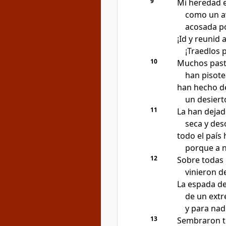
9
Mi heredad e
como un a
acosada po
¡Id y reunid 
¡Traedlos 
10
Muchos pasto
han pisote
han hecho d
un desiert
11
La han dejad
seca y des
todo el país
porque a n
12
Sobre todas 
vinieron d
La espada d
de un extr
y para nad
13
Sembraron tr