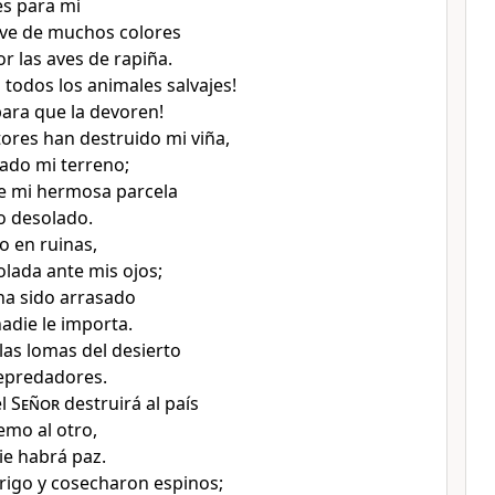
s para mí
ve de muchos colores
r las aves de rapiña.
a todos los animales salvajes!
para que la devoren!
res han destruido mi viña,
ado mi terreno;
e mi hermosa parcela
o desolado.
o en ruinas,
olada ante mis ojos;
 ha sido arrasado
adie le importa.
las lomas del desierto
epredadores.
el
Señor
destruirá al país
emo al otro,
ie habrá paz.
igo y cosecharon espinos;