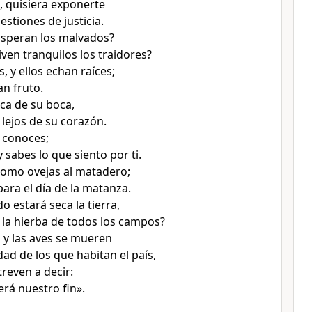
 quisiera exponerte
estiones de justicia.
osperan los malvados?
iven tranquilos los traidores?
s, y ellos echan raíces;
an fruto.
rca de su boca,
 lejos de su corazón.
e conoces;
 sabes lo que siento por ti.
como ovejas al matadero;
para el día de la matanza.
 estará seca la tierra,
 la hierba de todos los campos?
 y las aves se mueren
dad de los que habitan el país,
reven a decir:
erá nuestro fin».