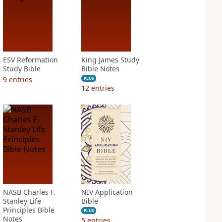
ESV Reformation
King James Study
Study Bible
Bible Notes
9
entries
PLUS
12
entries
NASB Charles F.
NIV Application
Stanley Life
Bible
Principles Bible
PLUS
Notes
5
entries