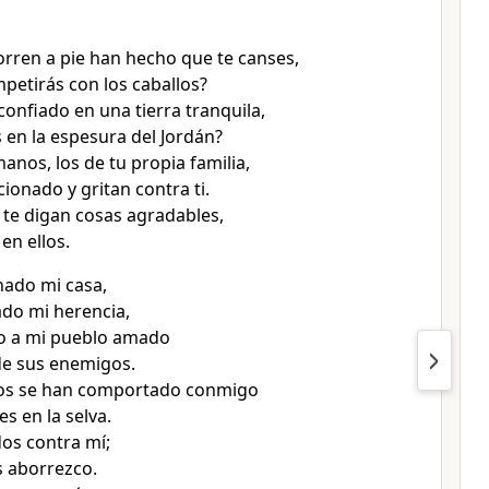
corren a pie han hecho que te canses,
etirás con los caballos?
 confiado en una tierra tranquila,
 en la espesura del Jordán?
anos, los de tu propia familia,
cionado y gritan contra ti.
te digan cosas agradables,
en ellos.
ado mi casa,
do mi herencia,
o a mi pueblo amado
de sus enemigos.
os se han comportado conmigo
s en la selva.
os contra mí;
s aborrezco.