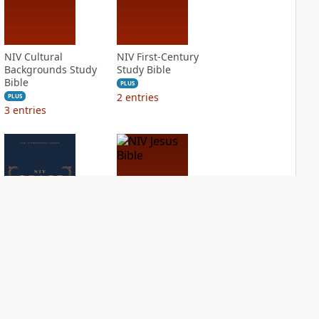
NIV Cultural
NIV First-Century
Backgrounds Study
Study Bible
Bible
PLUS
2
entries
PLUS
3
entries
NIV Grace and
NIV Jesus Bible
Truth Study Bible
PLUS
2
entries
PLUS
2
entries