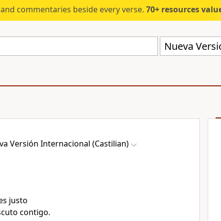
s and commentaries beside every verse.
70+ resources valued at $5,
Nueva Versió
a Versión Internacional (Castilian)
res justo
cuto contigo.