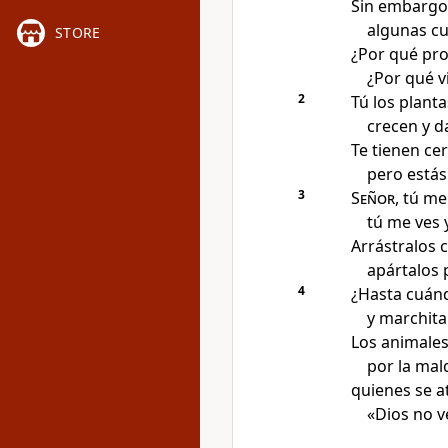
Sin embargo,
algunas cu
STORE
¿Por qué pr
¿Por qué v
2
Tú los planta
crecen y d
Te tienen ce
pero estás
3
Señor
, tú m
tú me ves y
Arrástralos 
apártalos 
4
¿Hasta cuándo
y marchita
Los animales
por la mal
quienes se at
«Dios no v