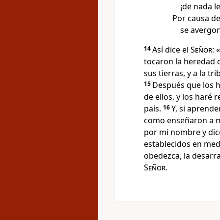
¡de nada le
Por causa de 
se avergon
14
Así dice el
Señor
: 
tocaron la heredad q
sus tierras, y a la t
15
Después que los h
de ellos, y los haré
país.
16
Y, si aprende
como enseñaron a mi
por mi nombre y dice
establecidos en med
obedezca, la desarra
Señor
.