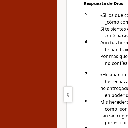
Respuesta de Dios
5
«Si los que 
¿cómo comp
Si te sientes
¿qué harás
6
Aun tus herm
te han trai
Por más que 
no confíes 
7
»He abandon
he rechaza
he entregad
en poder 
8
Mis hereder
como leone
Lanzan rugid
por eso lo