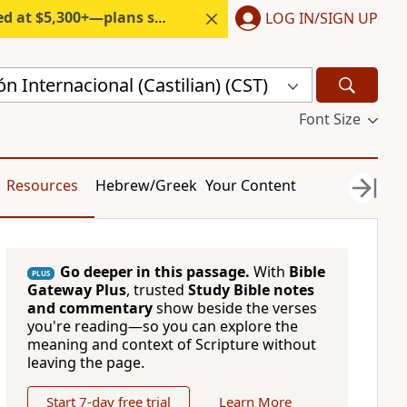
300+—plans start under $6/month.
LOG IN/SIGN UP
n Internacional (Castilian) (CST)
Font Size
Resources
Hebrew/Greek
Your Content
Go deeper in this passage.
With
Bible
PLUS
Gateway Plus
, trusted
Study Bible notes
and commentary
show beside the verses
you're reading—so you can explore the
meaning and context of Scripture without
leaving the page.
Start 7-day free trial
Learn More