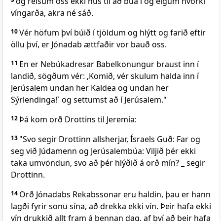
og reisum oss ekki hús til að búa í og eigum hvorki
víngarða, akra né sáð.
10
Vér höfum því búið í tjöldum og hlýtt og farið eftir
öllu því, er Jónadab ættfaðir vor bauð oss.
11
En er Nebúkadresar Babelkonungur braust inn í
landið, sögðum vér: ,Komið, vér skulum halda inn í
Jerúsalem undan her Kaldea og undan her
Sýrlendinga!` og settumst að í Jerúsalem."
12
Þá kom orð Drottins til Jeremía:
13
"Svo segir Drottinn allsherjar, Ísraels Guð: Far og
seg við Júdamenn og Jerúsalembúa: Viljið þér ekki
taka umvöndun, svo að þér hlýðið á orð mín? _ segir
Drottinn.
14
Orð Jónadabs Rekabssonar eru haldin, þau er hann
lagði fyrir sonu sína, að drekka ekki vín. Þeir hafa ekki
vín drukkið allt fram á þennan dag, af því að þeir hafa