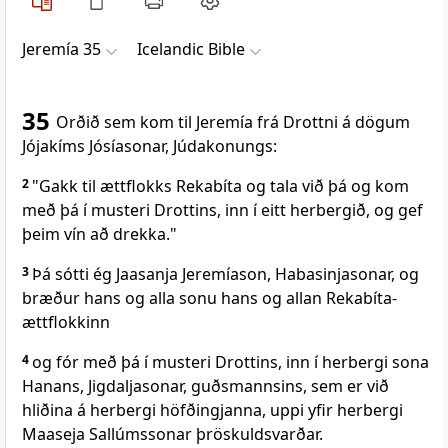
Jeremía 35
Icelandic Bible
35
Orðið sem kom til Jeremía frá Drottni á dögum
Jójakíms Jósíasonar, Júdakonungs:
2
"Gakk til ættflokks Rekabíta og tala við þá og kom
með þá í musteri Drottins, inn í eitt herbergið, og gef
þeim vín að drekka."
3
Þá sótti ég Jaasanja Jeremíason, Habasinjasonar, og
bræður hans og alla sonu hans og allan Rekabíta-
ættflokkinn
4
og fór með þá í musteri Drottins, inn í herbergi sona
Hanans, Jigdaljasonar, guðsmannsins, sem er við
hliðina á herbergi höfðingjanna, uppi yfir herbergi
Maaseja Sallúmssonar þröskuldsvarðar.