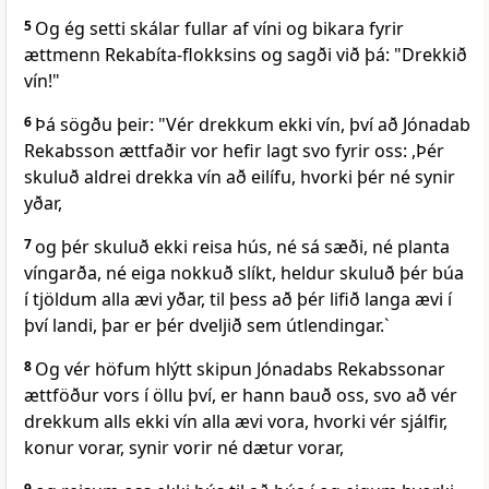
5
Og ég setti skálar fullar af víni og bikara fyrir
ættmenn Rekabíta-flokksins og sagði við þá: "Drekkið
vín!"
6
Þá sögðu þeir: "Vér drekkum ekki vín, því að Jónadab
Rekabsson ættfaðir vor hefir lagt svo fyrir oss: ,Þér
skuluð aldrei drekka vín að eilífu, hvorki þér né synir
yðar,
7
og þér skuluð ekki reisa hús, né sá sæði, né planta
víngarða, né eiga nokkuð slíkt, heldur skuluð þér búa
í tjöldum alla ævi yðar, til þess að þér lifið langa ævi í
því landi, þar er þér dveljið sem útlendingar.`
8
Og vér höfum hlýtt skipun Jónadabs Rekabssonar
ættföður vors í öllu því, er hann bauð oss, svo að vér
drekkum alls ekki vín alla ævi vora, hvorki vér sjálfir,
konur vorar, synir vorir né dætur vorar,
9