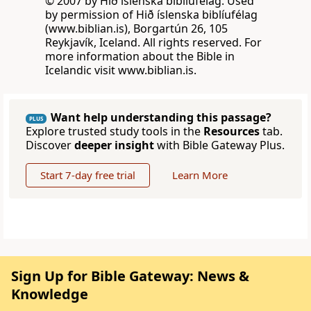
© 2007 by Hið íslenska biblíufélag. Used
by permission of Hið íslenska biblíufélag
(www.biblian.is), Borgartún 26, 105
Reykjavík, Iceland. All rights reserved. For
more information about the Bible in
Icelandic visit www.biblian.is.
Want help understanding this passage?
PLUS
Explore trusted study tools in the
Resources
tab.
Discover
deeper insight
with Bible Gateway Plus.
Start 7-day free trial
Learn More
Sign Up for Bible Gateway: News &
Knowledge