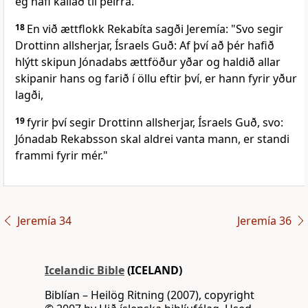
ég hafi kallað til þeirra.
18
En við ættflokk Rekabíta sagði Jeremía: "Svo segir
Drottinn allsherjar, Ísraels Guð: Af því að þér hafið
hlýtt skipun Jónadabs ættföður yðar og haldið allar
skipanir hans og farið í öllu eftir því, er hann fyrir yður
lagði,
19
fyrir því segir Drottinn allsherjar, Ísraels Guð, svo:
Jónadab Rekabsson skal aldrei vanta mann, er standi
frammi fyrir mér."
Jeremía 34
Jeremía 36
Icelandic Bible
(ICELAND)
Biblían – Heilög Ritning (2007), copyright