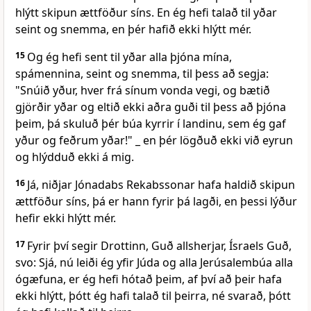
hlýtt skipun ættföður síns. En ég hefi talað til yðar
seint og snemma, en þér hafið ekki hlýtt mér.
15
Og ég hefi sent til yðar alla þjóna mína,
spámennina, seint og snemma, til þess að segja:
"Snúið yður, hver frá sínum vonda vegi, og bætið
gjörðir yðar og eltið ekki aðra guði til þess að þjóna
þeim, þá skuluð þér búa kyrrir í landinu, sem ég gaf
yður og feðrum yðar!" _ en þér lögðuð ekki við eyrun
og hlýdduð ekki á mig.
16
Já, niðjar Jónadabs Rekabssonar hafa haldið skipun
ættföður síns, þá er hann fyrir þá lagði, en þessi lýður
hefir ekki hlýtt mér.
17
Fyrir því segir Drottinn, Guð allsherjar, Ísraels Guð,
svo: Sjá, nú leiði ég yfir Júda og alla Jerúsalembúa alla
ógæfuna, er ég hefi hótað þeim, af því að þeir hafa
ekki hlýtt, þótt ég hafi talað til þeirra, né svarað, þótt