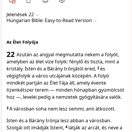
Jelenések 22
Hungarian Bible: Easy-to-Read Version
Az Élet Folyója
22
Azután az angyal megmutatta nekem a folyót,
amelyben az élet vize folyik: fénylő és tiszta, mint a
kristály. Isten és a Bárány trónjától ered,
2
és
végigfolyik a város utcájának közepén. A folyó
mindkét partján az Élet Fája áll, amely évente
tizenkétszer terem — minden hónapban gyümölcsöt
hoz —, levelei pedig a nemzetek gyógyítására valók.
3
A városban soha nem lesz semmi, ami átkozott.
Isten és a Bárány trónja lesz abban a városban.
Szolgái ott imádják Istent,
4
látják az arcát, és neve a