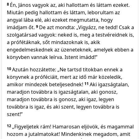
8
Én, János vagyok az, aki hallottam és láttam ezeket.
Miután pedig hallottam és láttam, leborultam az
angyal lába elé, aki ezeket megmutatta, hogy
imádjam őt.
9
De azt mondta: „Vigyázz, ne tedd! Csak a
szolgatársad vagyok: neked is, meg a testvéreidnek is,
a prófétáknak, sőt mindazoknak is, akik
engedelmeskednek az üzeneteknek, amelyek ebben a
könyvben vannak leírva. Istent imádd!”
10
Azután hozzátette: „Ne tartsd titokban ennek a
könyvnek a próféciáit, mert az idő már közeledik,
amikor mindezek beteljesednek!
11
Aki igazságtalan,
maradjon továbbra is igazságtalan, aki gonosz,
maradjon továbbra is gonosz, aki igaz, legyen
továbbra is igaz, és aki szent, legyen továbbra is
szent!”
12
„Figyeljetek rám! Hamarosan eljövök, és magammal
hozom a jutalmatokat! Mindenkinek megadom, amit