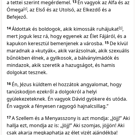
a tettei szerint megérdemel.
13
Én vagyok az Alfa és az
Ómega
[
a
]
, az Első és az Utolsó, az Elkezdő és a
Befejező.
14
Áldottak és boldogok, akik kimossák ruhájukat
[
b
]
,
mert joguk lesz rá, hogy egyenek az Élet Fájáról, és a
kapukon keresztül bemenjenek a városba.
15
De kívül
maradnak a »kutyák«, akik varázsolnak, akik szexuális
bűnökben élnek, a gyilkosok, a bálványimádók és
mindazok, akik szeretik a hazugságot, és hamis
dolgokat tesznek.
16
Én, Jézus küldtem el hozzátok angyalomat, hogy
tanúskodjon ezekről a dolgokról a helyi
gyülekezeteknek. Én vagyok Dávid gyökere és utóda.
Én vagyok a fényesen ragyogó hajnalcsillag.”
17
A Szellem és a Menyasszony is azt mondja: „Jöjj!” Aki
hallja ezt, mondja az is: „Jöjj!” Aki szomjas, jöjjön! Aki
csak akarja megkaphatja az élet vizét ajándékba!