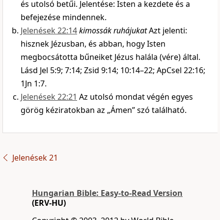
és utolsó betűi. Jelentése: Isten a kezdete és a
befejezése mindennek.
Jelenések 22:14
kimossák ruhájukat
Azt jelenti:
hisznek Jézusban, és abban, hogy Isten
megbocsátotta bűneiket Jézus halála (vére) által.
Lásd Jel 5:9; 7:14; Zsid 9:14; 10:14–22; ApCsel 22:16;
1Jn 1:7.
Jelenések 22:21
Az utolsó mondat végén egyes
görög kéziratokban az „Ámen” szó található.
Jelenések 21
Hungarian Bible: Easy-to-Read Version
(ERV-HU)