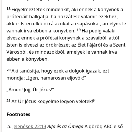
18
Figyelmeztetek mindenkit, aki ennek a könyvnek a
próféciáit hallgatja: ha hozzátesz valamit ezekhez,
akkor Isten elküldi rá azokat a csapásokat, amelyek le
vannak írva ebben a könyvben.
19
Ha pedig valaki
elvesz ennek a prófétai könyvnek a szavaiból, attól
Isten is elveszi az örökrészét az Élet Fájáról és a Szent
Városból, és mindazokból, amelyek le vannak írva
ebben a könyvben.
20
Aki tanúsítja, hogy ezek a dolgok igazak, ezt
mondja: „Igen, hamarosan eljövök!”
„Ámen! Jöjj, Úr Jézus!”
21
Az Úr Jézus kegyelme legyen veletek!
[
c
]
Footnotes
Jelenések 22:13
Alfa és az Ómega
A görög ABC első