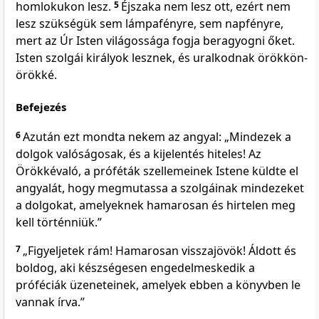
homlokukon lesz.
5
Éjszaka nem lesz ott, ezért nem
lesz szükségük sem lámpafényre, sem napfényre,
mert az Úr Isten világossága fogja beragyogni őket.
Isten szolgái királyok lesznek, és uralkodnak örökkön-
örökké.
Befejezés
6
Azután ezt mondta nekem az angyal: „Mindezek a
dolgok valóságosak, és a kijelentés hiteles! Az
Örökkévaló, a próféták szellemeinek Istene küldte el
angyalát, hogy megmutassa a szolgáinak mindezeket
a dolgokat, amelyeknek hamarosan és hirtelen meg
kell történniük.”
7
„Figyeljetek rám! Hamarosan visszajövök! Áldott és
boldog, aki készségesen engedelmeskedik a
próféciák üzeneteinek, amelyek ebben a könyvben le
vannak írva.”