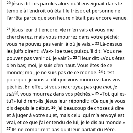
20
Jésus dit ces paroles alors qu'il enseignait dans le
temple à l'endroit où était le trésor, et personne ne
l'arrêta parce que son heure n'était pas encore venue.
21
Jésus leur dit encore: «Je m'en vais et vous me
chercherez, mais vous mourrez dans votre péché;
vous ne pouvez pas venir là où je vais.»
22
Là-dessus
les Juifs dirent: «Va-t-il se tuer, puisqu'il dit: ‘Vous ne
pouvez pas venir où je vais’?»
23
Il leur dit: «Vous êtes
d'en bas; moi, je suis d'en haut. Vous êtes de ce
monde; moi, je ne suis pas de ce monde.
24
C'est
pourquoi je vous ai dit que vous mourrez dans vos
péchés. En effet, si vous ne croyez pas que
moi, je
suis
[
a
]
, vous mourrez dans vos péchés.»
25
«Toi, qui es-
tu?» lui dirent-ils. Jésus leur répondit: «Ce que je vous
dis depuis le début.
26
J'ai beaucoup de choses à dire
et à juger à votre sujet, mais celui qui m'a envoyé est
vrai, et ce que j'ai entendu de lui, je le dis au monde.»
27
Ils ne comprirent pas qu'il leur parlait du Père.