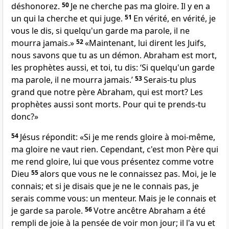
déshonorez.
50
Je ne cherche pas ma gloire. Il y en a
un qui la cherche et qui juge.
51
En vérité, en vérité, je
vous le dis, si quelqu'un garde ma parole, il ne
mourra jamais.»
52
«Maintenant, lui dirent les Juifs,
nous savons que tu as un démon. Abraham est mort,
les prophètes aussi, et toi, tu dis: ‘Si quelqu'un garde
ma parole, il ne mourra jamais.’
53
Serais-tu plus
grand que notre père Abraham, qui est mort? Les
prophètes aussi sont morts. Pour qui te prends-tu
donc?»
54
Jésus répondit: «Si je me rends gloire à moi-même,
ma gloire ne vaut rien. Cependant, c'est mon Père qui
me rend gloire, lui que vous présentez comme votre
Dieu
55
alors que vous ne le connaissez pas. Moi, je le
connais; et si je disais que je ne le connais pas, je
serais comme vous: un menteur. Mais je le connais et
je garde sa parole.
56
Votre ancêtre Abraham a été
rempli de joie à la pensée de voir mon jour; il l'a vu et