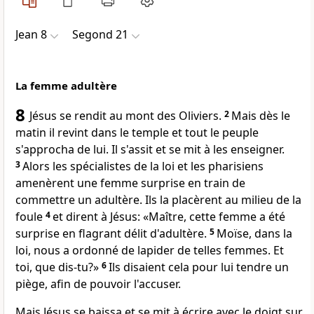
Jean 8
Segond 21
La femme adultère
8
Jésus se rendit au mont des Oliviers.
2
Mais dès le
matin il revint dans le temple et tout le peuple
s'approcha de lui. Il s'assit et se mit à les enseigner.
3
Alors les spécialistes de la loi et les pharisiens
amenèrent une femme surprise en train de
commettre un adultère. Ils la placèrent au milieu de la
foule
4
et dirent à Jésus: «Maître, cette femme a été
surprise en flagrant délit d'adultère.
5
Moïse, dans la
loi, nous a ordonné de lapider de telles femmes. Et
toi, que dis-tu?»
6
Ils disaient cela pour lui tendre un
piège, afin de pouvoir l'accuser.
Mais Jésus se baissa et se mit à écrire avec le doigt sur