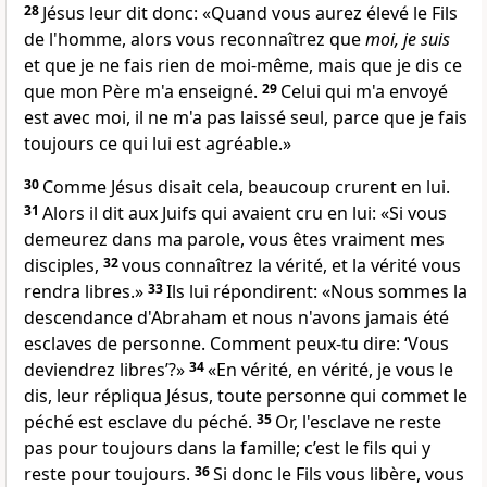
28
Jésus leur dit donc: «Quand vous aurez élevé le Fils
de l'homme, alors vous reconnaîtrez que
moi, je suis
et que je ne fais rien de moi-même, mais que je dis ce
que mon Père m'a enseigné.
29
Celui qui m'a envoyé
est avec moi, il ne m'a pas laissé seul, parce que je fais
toujours ce qui lui est agréable.»
30
Comme Jésus disait cela, beaucoup crurent en lui.
31
Alors il dit aux Juifs qui avaient cru en lui: «Si vous
demeurez dans ma parole, vous êtes vraiment mes
disciples,
32
vous connaîtrez la vérité, et la vérité vous
rendra libres.»
33
Ils lui répondirent: «Nous sommes la
descendance d'Abraham et nous n'avons jamais été
esclaves de personne. Comment peux-tu dire: ‘Vous
deviendrez libres’?»
34
«En vérité, en vérité, je vous le
dis, leur répliqua Jésus, toute personne qui commet le
péché est esclave du péché.
35
Or, l'esclave ne reste
pas pour toujours dans la famille; c’est le fils qui y
reste pour toujours.
36
Si donc le Fils vous libère, vous