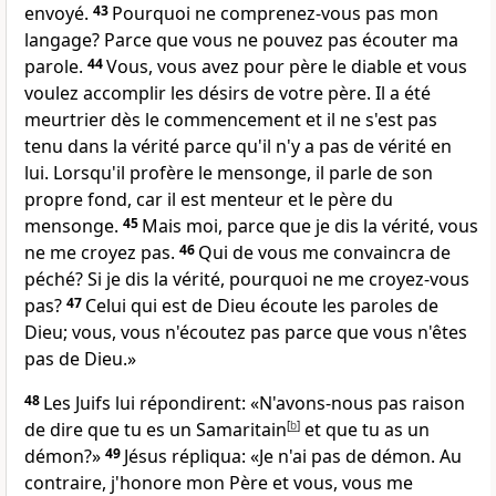
envoyé.
43
Pourquoi ne comprenez-vous pas mon
langage? Parce que vous ne pouvez pas écouter ma
parole.
44
Vous, vous avez pour père le diable et vous
voulez accomplir les désirs de votre père. Il a été
meurtrier dès le commencement et il ne s'est pas
tenu dans la vérité parce qu'il n'y a pas de vérité en
lui. Lorsqu'il profère le mensonge, il parle de son
propre fond, car il est menteur et le père du
mensonge.
45
Mais moi, parce que je dis la vérité, vous
ne me croyez pas.
46
Qui de vous me convaincra de
péché? Si je dis la vérité, pourquoi ne me croyez-vous
pas?
47
Celui qui est de Dieu écoute les paroles de
Dieu; vous, vous n'écoutez pas parce que vous n'êtes
pas de Dieu.»
48
Les Juifs lui répondirent: «N'avons-nous pas raison
de dire que tu es un Samaritain
[
b
]
et que tu as un
démon?»
49
Jésus répliqua: «Je n'ai pas de démon. Au
contraire, j'honore mon Père et vous, vous me