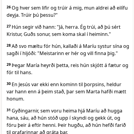
26
Og hver sem lifir og trúir á mig, mun aldrei að eilífu
deyja. Trúir þú þessu?"
27
Hún segir við hann: "Já, herra. Ég trúi, að þú sért
Kristur, Guðs sonur, sem koma skal í heiminn."
28
Að svo mæltu fór hún, kallaði á Maríu systur sína og
sagði í hljóði: "Meistarinn er hér og vill finna þig."
29
Þegar María heyrði þetta, reis hún skjótt á fætur og
fór til hans.
30
En Jesús var ekki enn kominn til þorpsins, heldur
var hann enn á þeim stað, þar sem Marta hafði mætt
honum.
31
Gyðingarnir, sem voru heima hjá Maríu að hugga
hana, sáu, að hún stóð upp í skyndi og gekk út, og
fóru þeir á eftir henni. Þeir hugðu, að hún hefði farið
til grafarinnar að gráta þar.