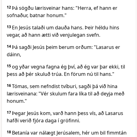
12
Þá sögðu lærisveinar hans: "Herra, ef hann er
sofnaður, batnar honum."
13
En Jesús talaði um dauða hans. Þeir héldu hins
vegar, að hann ætti við venjulegan svefn.
14
Þá sagði Jesús þeim berum orðum: "Lasarus er
dáinn,
15
og yðar vegna fagna ég því, að ég var þar ekki, til
þess að þér skuluð trúa. En förum nú til hans."
16
Tómas, sem nefndist tvíburi, sagði þá við hina
lærisveinana: "Vér skulum fara líka til að deyja með
honum."
17
Þegar Jesús kom, varð hann þess vís, að Lasarus
hafði verið fjóra daga í gröfinni.
18
Betanía var nálægt Jerúsalem, hér um bil fimmtán