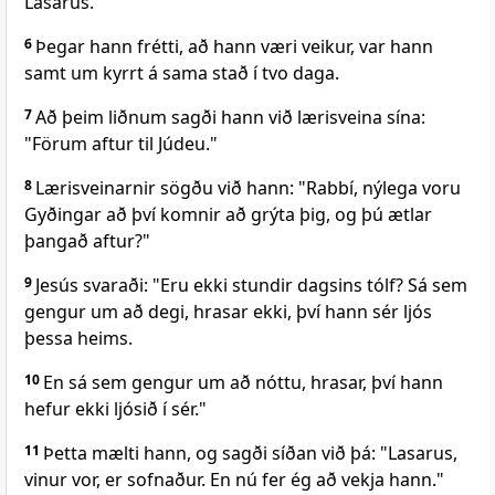
Lasarus.
6
Þegar hann frétti, að hann væri veikur, var hann
samt um kyrrt á sama stað í tvo daga.
7
Að þeim liðnum sagði hann við lærisveina sína:
"Förum aftur til Júdeu."
8
Lærisveinarnir sögðu við hann: "Rabbí, nýlega voru
Gyðingar að því komnir að grýta þig, og þú ætlar
þangað aftur?"
9
Jesús svaraði: "Eru ekki stundir dagsins tólf? Sá sem
gengur um að degi, hrasar ekki, því hann sér ljós
þessa heims.
10
En sá sem gengur um að nóttu, hrasar, því hann
hefur ekki ljósið í sér."
11
Þetta mælti hann, og sagði síðan við þá: "Lasarus,
vinur vor, er sofnaður. En nú fer ég að vekja hann."