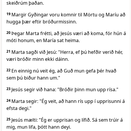
skeiðrúm þaðan.
19
Margir Gyðingar voru komnir til Mörtu og Maríu að
hugga þær eftir bróðurmissinn.
20
Þegar Marta frétti, að Jesús væri að koma, fór hún á
móti honum, en María sat heima.
21
Marta sagði við Jesú: "Herra, ef þú hefðir verið hér,
væri bróðir minn ekki dáinn.
22
En einnig nú veit ég, að Guð mun gefa þér hvað
sem þú biður hann um."
23
Jesús segir við hana: "Bróðir þinn mun upp rísa."
24
Marta segir: "Ég veit, að hann rís upp í upprisunni á
efsta degi."
25
Jesús mælti: "Ég er upprisan og lífið. Sá sem trúir á
mig, mun lifa, þótt hann deyi.