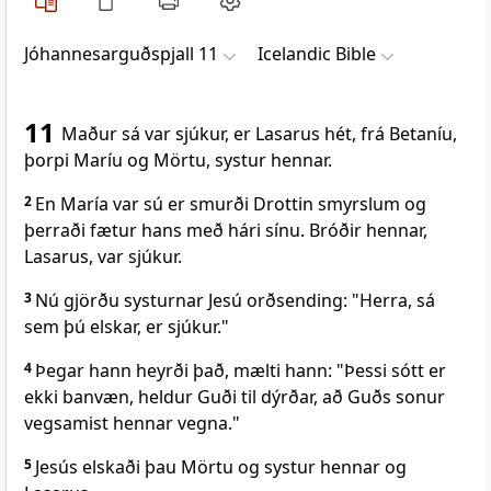
Jóhannesarguðspjall 11
Icelandic Bible
11
Maður sá var sjúkur, er Lasarus hét, frá Betaníu,
þorpi Maríu og Mörtu, systur hennar.
2
En María var sú er smurði Drottin smyrslum og
þerraði fætur hans með hári sínu. Bróðir hennar,
Lasarus, var sjúkur.
3
Nú gjörðu systurnar Jesú orðsending: "Herra, sá
sem þú elskar, er sjúkur."
4
Þegar hann heyrði það, mælti hann: "Þessi sótt er
ekki banvæn, heldur Guði til dýrðar, að Guðs sonur
vegsamist hennar vegna."
5
Jesús elskaði þau Mörtu og systur hennar og