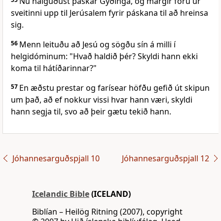
Nú nálguðust páskar Gyðinga, og margir fóru úr
sveitinni upp til Jerúsalem fyrir páskana til að hreinsa
sig.
56
Menn leituðu að Jesú og sögðu sín á milli í
helgidóminum: "Hvað haldið þér? Skyldi hann ekki
koma til hátíðarinnar?"
57
En æðstu prestar og farísear höfðu gefið út skipun
um það, að ef nokkur vissi hvar hann væri, skyldi
hann segja til, svo að þeir gætu tekið hann.
Jóhannesarguðspjall 10
Jóhannesarguðspjall 12
Icelandic Bible
(ICELAND)
Biblían – Heilög Ritning (2007), copyright