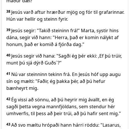
maður dæi?"
38
Jesús varð aftur hrærður mjög og fór til grafarinnar.
Hún var hellir og steinn fyrir.
39
Jesús segir: "Takið steininn frá!" Marta, systir hins
dána, segir við hann: "Herra, það er komin nálykt af
honum, það er komið á fjórða dag."
40
Jesús segir við hana: "Sagði ég þér ekki: ,Ef þú trúir,
munt þú sjá dýrð Guðs`?"
41
Nú var steinninn tekinn frá. En Jesús hóf upp augu
sín og mælti: "Faðir, ég þakka þér, að þú hefur
bænheyrt mig.
42
Ég vissi að sönnu, að þú heyrir mig ávallt, en ég
sagði þetta vegna mannfjöldans, sem stendur hér
umhverfis, til þess að þeir trúi, að þú hafir sent mig."
43
Að svo mæltu hrópaði hann hárri röddu: "Lasarus,