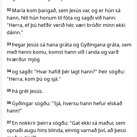
32
María kom þangað, sem Jesús var, og er hún sá
hann, féll hún honum til fóta og sagði við hann:
"Herra, ef þú hefðir verið hér, væri bróðir minn ekki
dáinn."
33
Þegar Jesús sá hana gráta og Gyðingana gráta, sem
með henni komu, komst hann við í anda og varð
hrærður mjög
34
og sagði: "Hvar hafið þér lagt hann?" Þeir sögðu:
"Herra, kom þú og sjá."
35
Þá grét Jesús.
36
Gyðingar sögðu: "Sjá, hversu hann hefur elskað
hann!"
37
En nokkrir þeirra sögðu: "Gat ekki sá maður, sem
opnaði augu hins blinda, einnig varnað því, að þessi