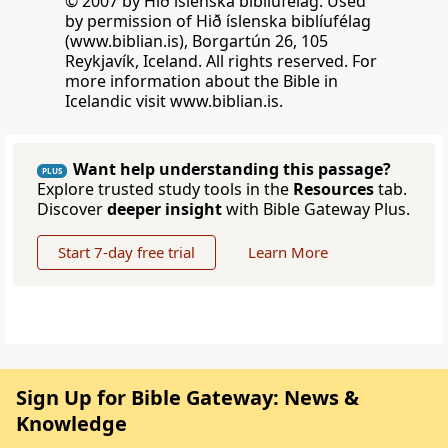
© 2007 by Hið íslenska biblíufélag. Used
by permission of Hið íslenska biblíufélag
(www.biblian.is), Borgartún 26, 105
Reykjavík, Iceland. All rights reserved. For
more information about the Bible in
Icelandic visit www.biblian.is.
Want help understanding this passage?
PLUS
Explore trusted study tools in the
Resources
tab.
Discover
deeper insight
with Bible Gateway Plus.
Start 7-day free trial
Learn More
Sign Up for Bible Gateway: News &
Knowledge