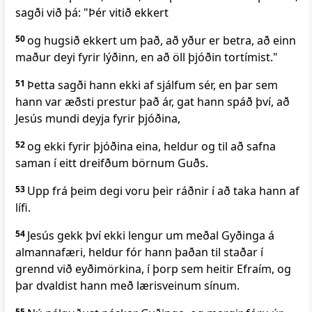
sagði við þá: "Þér vitið ekkert
50
og hugsið ekkert um það, að yður er betra, að einn
maður deyi fyrir lýðinn, en að öll þjóðin tortímist."
51
Þetta sagði hann ekki af sjálfum sér, en þar sem
hann var æðsti prestur það ár, gat hann spáð því, að
Jesús mundi deyja fyrir þjóðina,
52
og ekki fyrir þjóðina eina, heldur og til að safna
saman í eitt dreifðum börnum Guðs.
53
Upp frá þeim degi voru þeir ráðnir í að taka hann af
lífi.
54
Jesús gekk því ekki lengur um meðal Gyðinga á
almannafæri, heldur fór hann þaðan til staðar í
grennd við eyðimörkina, í þorp sem heitir Efraím, og
þar dvaldist hann með lærisveinum sínum.
55