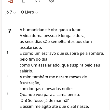
Jó 7
O Livro
7
A humanidade é obrigada a lutar.
A vida duma pessoa é longa e dura;
os seus dias são semelhantes aos dum
assalariado.
2
É como um escravo que suspira pela sombra,
pelo fim do dia;
como um assalariado, que suspira pelo seu
salário.
3
A mim também me deram meses de
frustração,
com longas e pesadas noites.
4
Quando vou para a cama penso:
‘Oh! Se fosse já de manhã!’
E assim me agito até que o Sol nasce.