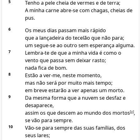
5
Tenho a pele cheia de vermes e de terra;
A minha carne abre-se com chagas, cheias de
pus.
6
Os meus dias passam mais rápido
que a lançadeira do tecelão que não para;
um segue-se ao outro sem esperança alguma.
7
Lembra-te de que a minha vida é como o
vento que passa sem deixar rasto;
nada fica de bom.
8
Estão a ver-me, neste momento,
mas não será por muito mais tempo;
em breve estarão a ver apenas um morto.
9
Da mesma forma que a nuvem se desfaz e
desaparece,
assim os que descem ao mundo dos mortos
[
a
]
,
se vão para sempre.
10
Vão-se para sempre das suas famílias, dos
seus lares;