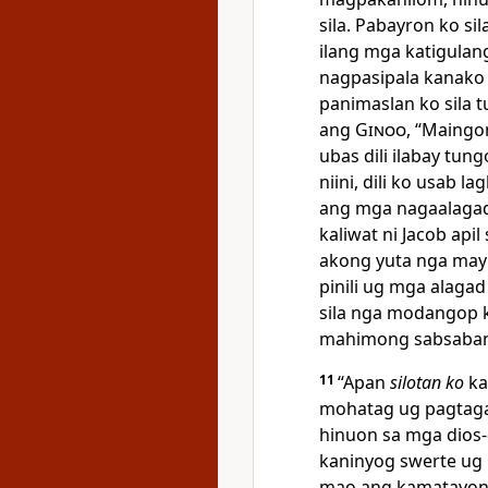
sila. Pabayron ko si
ilang mga katigulan
nagpasipala kanako
panimaslan ko sila 
ang
Ginoo
, “Maingo
ubas dili ilabay tu
niini, dili ko usab 
ang mga nagaalaga
kaliwat ni Jacob apil
akong yuta nga may
pinili ug mga alaga
sila nga modangop 
mahimong sabsaban
11
“Apan
silotan ko
ka
mohatag ug pagtaga
hinuon sa mga dios
kaninyog swerte ug
mao ang kamatayon,