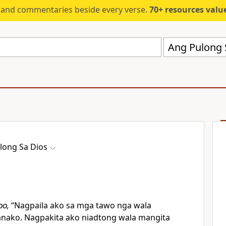
s and commentaries beside every verse.
70+ resources valued at $5,
Ang Pulong 
long Sa Dios
oo
,
“Nagpaila ako sa mga tawo nga wala
nako. Nagpakita ako niadtong wala mangita