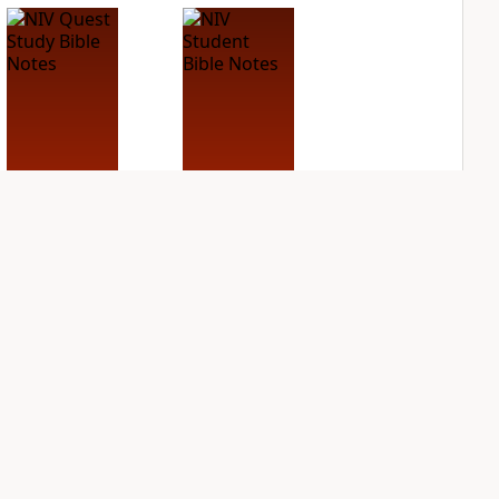
NIV Quest Study
NIV Student Bible
Bible Notes
Notes
PLUS
PLUS
11
entries
5
entries