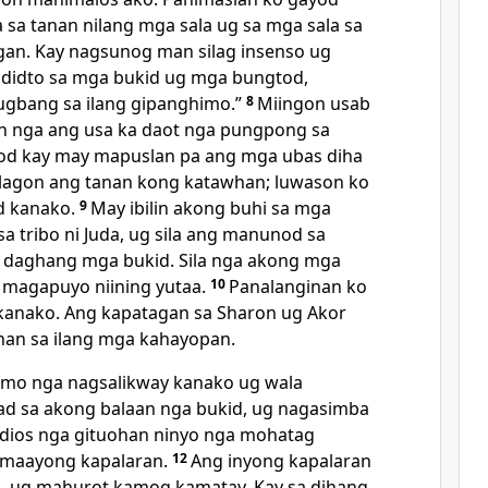
la sa tanan nilang mga sala ug sa mga sala sa
gan. Kay nagsunog man silag insenso ug
 didto sa mga bukid ug mga bungtod,
tugbang sa ilang gipanghimo.”
8
Miingon usab
n nga ang usa ka daot nga pungpong sa
ngod kay may mapuslan pa ang mga ubas diha
laglagon ang tanan kong katawhan; luwason ko
d kanako.
9
May ibilin akong buhi sa mga
 sa tribo ni Juda, ug sila ang manunod sa
 daghang mga bukid. Sila nga akong mga
d magapuyo niining yutaa.
10
Panalanginan ko
kanako. Ang kapatagan sa Sharon ug Akor
an sa ilang mga kahayopan.
mo nga nagsalikway kanako ug wala
d sa akong balaan nga bukid, ug nagasimba
-dios nga gituohan ninyo nga mohatag
 maayong kapalaran.
12
Ang inyong kapalaran
 ug mahurot kamog kamatay. Kay sa dihang