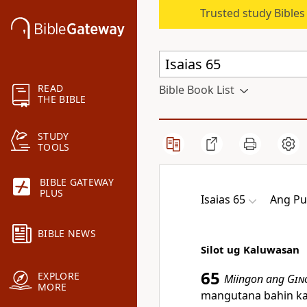
Trusted study Bible
READ
Bible Book List
THE BIBLE
STUDY
TOOLS
BIBLE GATEWAY
PLUS
Isaias 65
Ang Pu
BIBLE NEWS
Silot ug Kaluwasan
65
EXPLORE
Miingon ang
Gin
MORE
mangutana bahin ka