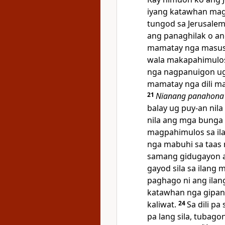
iyang katawhan mag
tungod sa Jerusalem
ang panaghilak o a
mamatay nga masus
wala makapahimulos
nga nagpanuigon ug 
mamatay nga dili ma
21
Nianang panahona
balay ug puy-an nil
nila ang mga bunga 
magpahimulos sa il
nga mabuhi sa taas
samang gidugayon 
gayod sila sa ilang
paghago ni ang ilan
katawhan nga gipan
kaliwat.
24
Sa dili p
pa lang sila, tubagon