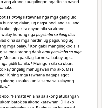
ko ang akong kaugalingon ngadto sa nasod
kanako.
bot sa
akong
katawhan nga mga gahig ulo,
 hustong dalan, ug nagsunod lang sa ilang
la ako; gipakita gayod nila sa akong
g walay hunong nga
pagsimba sa ilang dios-
lad diha sa mga hardin ug pagsunog ug
lang mga balay.
4
Kon gabii manglingkod sila
g sa mga tagong dapit
aron pagsimba sa mga
y
. Mokaon pa silag karne sa baboy ug sa
ga gidili kanila.
5
Moingon sila sa uban,
ko kay tingalig mahugawan mo ako. Mas
imo!’ Kining mga tawhana nagapalagot
g akong kasuko kanila sama sa kalayong
dlaw.”
inoo
, “Pamati! Ania na sa akong atubangan
hukom batok sa akong katawhan. Dili ako
on manimalos ako. Panimaslan ko gayod