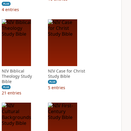
PLUS
4
entries
NIV Biblical
NIV Case for Christ
Theology Study
Study Bible
Bible
PLUS
5
entries
PLUS
21
entries