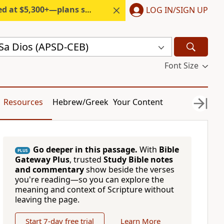
300+—plans start under $6/month.
LOG IN/SIGN UP
Sa Dios (APSD-CEB)
Font Size
Resources
Hebrew/Greek
Your Content
Go deeper in this passage.
With
Bible
PLUS
Gateway Plus
, trusted
Study Bible notes
and commentary
show beside the verses
you're reading—so you can explore the
meaning and context of Scripture without
leaving the page.
Start 7-day free trial
Learn More