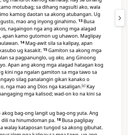
amo motubag; sa dihang nagsulti ako, wala
imo kamog daotan sa akong atubangan. Ug
o gusto, mao ang inyong ginahimo.
13
Busa
ios
, nagaingon nga ang akong mga alagad
 apan kamo gutomon ug uhawon. Maglipay
kaulawan.
14
Mag-awit sila sa kalipay, apan
kasubo ug kasakit.
15
Gamiton sa akong mga
galan sa pagpanunglo, ug
ako,
ang Ginoong
nyo. Apan ang akong mga alagad hatagan kog
g kini nga ngalan gamiton sa mga tawo sa
gayo silag panalangin gikan kanako o
o, nga mao ang Dios nga kasaligan.
[
a
]
Kay
nangaging mga kalisod; wad-on ko na kini sa
 akog bag-ong langit ug bag-ong yuta. Ang
a dili na hinumdoman pa.
18
Busa paglipay
a walay kataposan tungod sa akong gibuhat.
erusalem nga kalipay sa mga tawo, ug ang