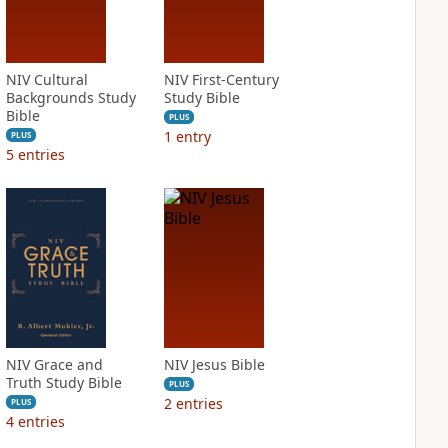
NIV Cultural
NIV First-Century
Backgrounds Study
Study Bible
Bible
PLUS
1
entry
PLUS
5
entries
NIV Grace and
NIV Jesus Bible
Truth Study Bible
PLUS
2
entries
PLUS
4
entries