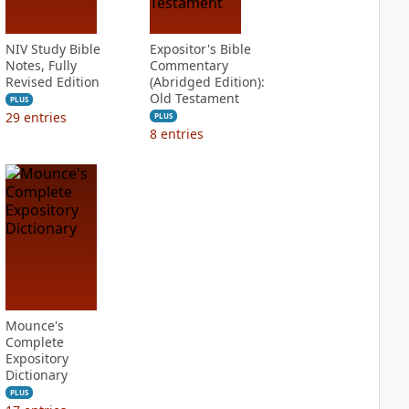
NIV Study Bible
Expositor's Bible
Notes, Fully
Commentary
Revised Edition
(Abridged Edition):
Old Testament
PLUS
29
entries
PLUS
8
entries
Mounce's
Complete
Expository
Dictionary
PLUS