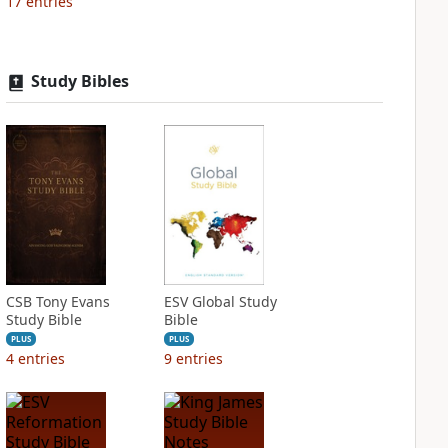
17
entries
Study Bibles
CSB Tony Evans
ESV Global Study
Study Bible
Bible
PLUS
PLUS
4
entries
9
entries