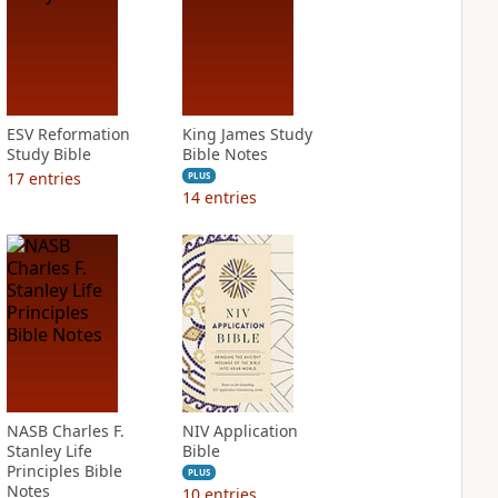
ESV Reformation
King James Study
Study Bible
Bible Notes
17
entries
PLUS
14
entries
NASB Charles F.
NIV Application
Stanley Life
Bible
Principles Bible
PLUS
Notes
10
entries