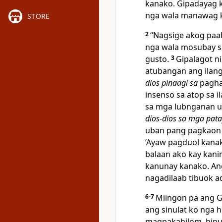
kanako. Gipadayag 
nga wala manawag 
STORE
2
“Nagsige akog paa
nga wala mosubay sa
gusto.
3
Gipalagot ni
atubangan ang ilan
dios pinaagi sa
pagha
insenso sa atop sa i
sa mga lubnganan u
dios-dios sa mga pata
uban pang pagkaon n
‘Ayaw pagduol kana
balaan ako kay kan
kanunay kanako. An
nagadilaab tibuok a
6-7
Miingon pa ang
G
ang sinulat ko nga 
magpakahilom, hinu