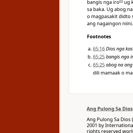
bangis nga iro
[
b
]
ug k
sa baka. Ug abog na
o magpasakit didto 
ang nagaingon niini.
Footnotes
65:16
Dios nga kas
65:25
bangis nga i
65:25
abog na ang
dili mamaak o ma
Ang Pulong Sa Dios
Ang Pulong Sa Dios 
2001 by Internationa
rights reserved wor