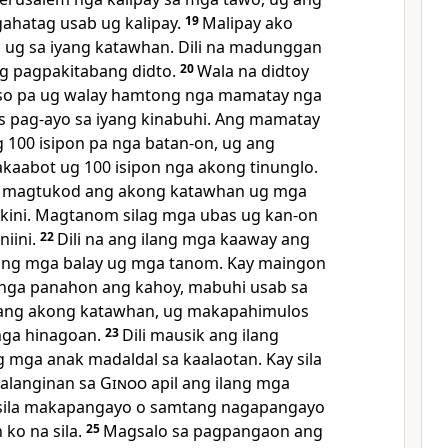
ahatag usab ug kalipay.
19
Malipay ako
 ug sa iyang katawhan. Dili na madunggan
ng pagpakitabang didto.
20
Wala na didtoy
o pa ug walay hamtong nga mamatay nga
 pag-ayo sa iyang kinabuhi. Ang mamatay
100 isipon pa nga batan-on, ug ang
kaabot ug 100 isipon nga akong tinunglo.
magtukod ang akong katawhan ug mga
a kini. Magtanom silag mga ubas ug kan-on
niini.
22
Dili na ang ilang mga kaaway ang
ang mga balay ug mga tanom. Kay maingon
 nga panahon ang kahoy, mabuhi usab sa
ang akong katawhan, ug makapahimulos
 mga hinagoan.
23
Dili mausik ang ilang
g mga anak madaldal sa kaalaotan. Kay sila
alanginan sa
Ginoo
apil ang ilang mga
a sila makapangayo o samtang nagapangayo
 ko na sila.
25
Magsalo sa pagpangaon ang