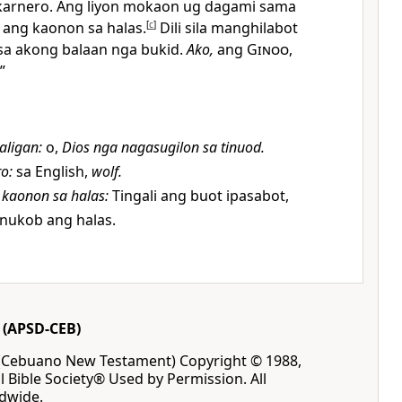
arnero. Ang liyon mokaon ug dagami sama
 ang kaonon sa halas.
[
c
]
Dili sila manghilabot
sa akong balaan nga bukid.
Ako,
ang
Ginoo
,
”
aligan
:
o,
Dios nga nagasugilon sa tinuod.
ro
:
sa English,
wolf.
 kaonon sa halas
:
Tingali ang buot ipasabot,
nukob ang halas.
(APSD-CEB)
(Cebuano New Testament) Copyright © 1988,
l Bible Society® Used by Permission. All
ldwide.