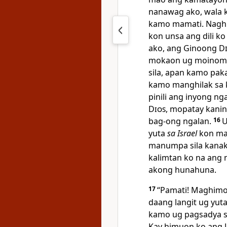
nanawag ako, wala k
kamo mamati. Nagh
kon unsa ang dili k
ako, ang Ginoong
D
mokaon ug moinom,
sila, apan kamo pa
kamo manghilak sa 
pinili ang inyong n
Dios
, mopatay kani
bag-ong ngalan.
16
U
yuta
sa Israel
kon man
manumpa sila kanak
kalimtan ko na ang 
akong hunahuna.
17
“Pamati! Maghimo
daang langit ug yut
kamo ug pagsadya s
Kay himuon ko ang J