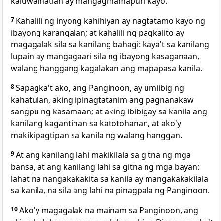
kaluwalhatian ay mangagmamapuri kayo.
7
Kahalili ng inyong kahihiyan ay nagtatamo kayo ng
ibayong karangalan; at kahalili ng pagkalito ay
magagalak sila sa kanilang bahagi: kaya't sa kanilang
lupain ay mangagaari sila ng ibayong kasaganaan,
walang hanggang kagalakan ang mapapasa kanila.
8
Sapagka't ako, ang Panginoon, ay umiibig ng
kahatulan, aking ipinagtatanim ang pagnanakaw
sangpu ng kasamaan; at aking ibibigay sa kanila ang
kanilang kagantihan sa katotohanan, at ako'y
makikipagtipan sa kanila ng walang hanggan.
9
At ang kanilang lahi makikilala sa gitna ng mga
bansa, at ang kanilang lahi sa gitna ng mga bayan:
lahat na nangakakakita sa kanila ay mangakakakilala
sa kanila, na sila ang lahi na pinagpala ng Panginoon.
10
Ako'y magagalak na mainam sa Panginoon, ang