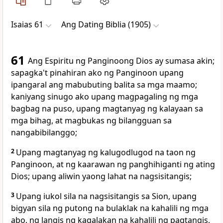
Isaias 61
Ang Dating Biblia (1905)
61
Ang Espiritu ng Panginoong Dios ay sumasa akin;
sapagka't pinahiran ako ng Panginoon upang
ipangaral ang mabubuting balita sa mga maamo;
kaniyang sinugo ako upang magpagaling ng mga
bagbag na puso, upang magtanyag ng kalayaan sa
mga bihag, at magbukas ng bilangguan sa
nangabibilanggo;
2
Upang magtanyag ng kalugodlugod na taon ng
Panginoon, at ng kaarawan ng panghihiganti ng ating
Dios; upang aliwin yaong lahat na nagsisitangis;
3
Upang iukol sila na nagsisitangis sa Sion, upang
bigyan sila ng putong na bulaklak na kahalili ng mga
abo, ng langis ng kagalakan na kahalili ng pagtangis,