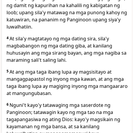
ng damit ng kapurihan na kahalili ng kabigatan ng
loob; upang sila'y matawag na mga punong kahoy ng
katuwiran, na pananim ng Panginoon upang siya'y
luwalhatiin.
4
At sila'y magtatayo ng mga dating sira, sila'y
magbabangon ng mga dating giba, at kanilang
huhusayin ang mga sirang bayan, ang mga nagiba sa
maraming sali't saling lahi.
5
At ang mga taga ibang lupa ay magsisitayo at
mangagpapastol ng inyong mga kawan, at ang mga
taga ibang lupa ay magiging inyong mga mangaararo
at mangungubasan.
6
Nguni't kayo'y tatawaging mga saserdote ng
Panginoon; tatawagin kayo ng mga tao na mga
tagapangasiwa ng ating Dios: kayo'y magsikain ng
kayamanan ng mga bansa, at sa kanilang