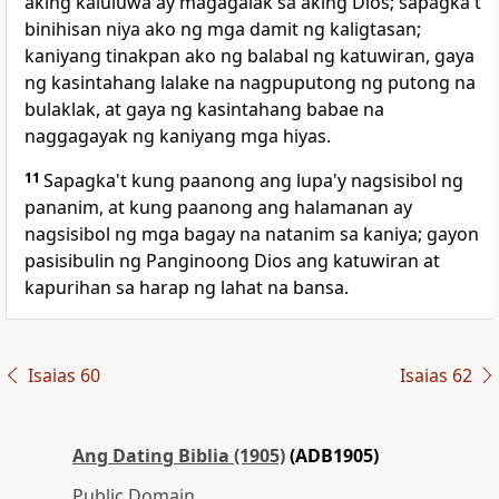
aking kaluluwa ay magagalak sa aking Dios; sapagka't
binihisan niya ako ng mga damit ng kaligtasan;
kaniyang tinakpan ako ng balabal ng katuwiran, gaya
ng kasintahang lalake na nagpuputong ng putong na
bulaklak, at gaya ng kasintahang babae na
naggagayak ng kaniyang mga hiyas.
11
Sapagka't kung paanong ang lupa'y nagsisibol ng
pananim, at kung paanong ang halamanan ay
nagsisibol ng mga bagay na natanim sa kaniya; gayon
pasisibulin ng Panginoong Dios ang katuwiran at
kapurihan sa harap ng lahat na bansa.
Isaias 60
Isaias 62
Ang Dating Biblia (1905)
(ADB1905)
Public Domain