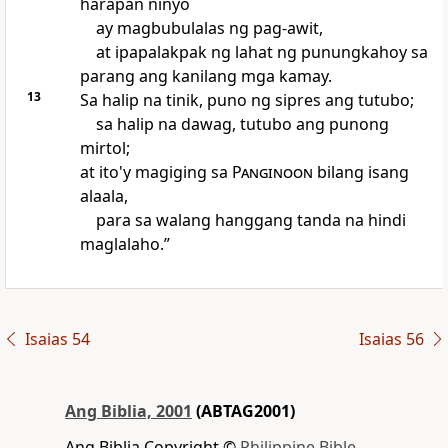
harapan ninyo
ay magbubulalas ng pag-awit,
at ipapalakpak ng lahat ng punungkahoy sa
parang ang kanilang mga kamay.
13
Sa halip na tinik, puno ng sipres ang tutubo;
sa halip na dawag, tutubo ang punong
mirtol;
at ito'y magiging sa
Panginoon
bilang isang
alaala,
para sa walang hanggang tanda na hindi
maglalaho.”
Isaias 54
Isaias 56
Ang Biblia, 2001
(ABTAG2001)
Ang Biblia Copyright ©
Philippine Bible