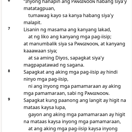
6
“Inyong hanapin ang
Panginoon
habang siya'y
matatagpuan,
tumawag kayo sa kanya habang siya'y
malapit.
7
Lisanin ng masama ang kanyang lakad,
at ng liko ang kanyang mga pag-iisip;
at manumbalik siya sa
Panginoon
, at kanyang
kaaawaan siya;
at sa aming Diyos, sapagkat siya'y
magpapatawad ng sagana.
8
Sapagkat ang aking mga pag-iisip ay hindi
ninyo mga pag-iisip,
ni ang inyong mga pamamaraan ay aking
mga pamamaraan, sabi ng
Panginoon
.
9
Sapagkat kung paanong ang langit ay higit na
mataas kaysa lupa,
gayon ang aking mga pamamaraan ay higit
na mataas kaysa inyong mga pamamaraan,
at ang aking mga pag-iisip kaysa inyong