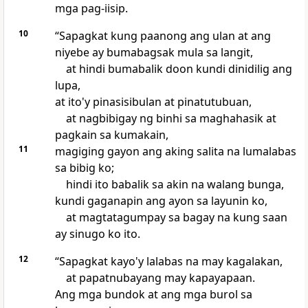
mga pag-iisip.
10
“Sapagkat
kung paanong ang ulan at ang
niyebe ay bumabagsak mula sa langit,
at hindi bumabalik doon kundi dinidilig ang
lupa,
at ito'y pinasisibulan at pinatutubuan,
at nagbibigay ng binhi sa maghahasik at
pagkain sa kumakain,
11
magiging gayon ang aking salita na lumalabas
sa bibig ko;
hindi ito babalik sa akin na walang bunga,
kundi gaganapin ang ayon sa layunin ko,
at magtatagumpay sa bagay na kung saan
ay sinugo ko ito.
12
“Sapagkat kayo'y lalabas na may kagalakan,
at papatnubayang may kapayapaan.
Ang mga bundok at ang mga burol sa