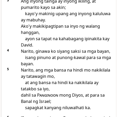
3
Ang
inyong tainga ay inyong ikiling, at
pumarito kayo sa akin;
kayo'y makinig upang ang inyong kaluluwa
ay mabuhay.
Ako'y makikipagtipan sa inyo ng walang
hanggan,
ayon sa tapat na kahabagang ipinakita kay
David.
4
Narito, ginawa ko siyang saksi sa mga bayan,
isang pinuno at punong-kawal para sa mga
bayan.
5
Narito, ang mga bansa na hindi mo nakikilala
ay tatawagin mo,
at ang bansa na hindi ka nakikilala ay
tatakbo sa iyo,
dahil sa
Panginoon
mong Diyos, at para sa
Banal ng Israel;
sapagkat kanyang niluwalhati ka.