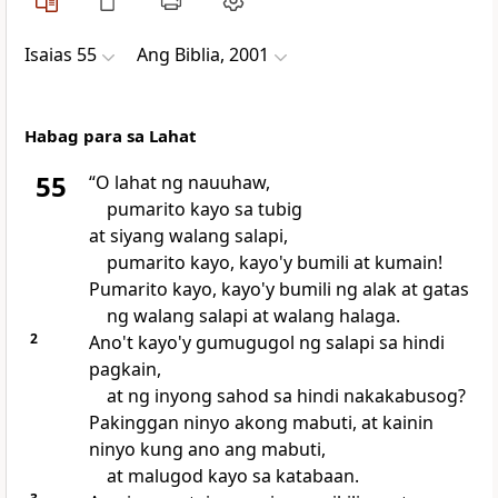
Isaias 55
Ang Biblia, 2001
Habag para sa Lahat
55
“O
lahat ng nauuhaw,
pumarito kayo sa tubig
at siyang walang salapi,
pumarito kayo, kayo'y bumili at kumain!
Pumarito kayo, kayo'y bumili ng alak at gatas
ng walang salapi at walang halaga.
2
Ano't kayo'y gumugugol ng salapi sa hindi
pagkain,
at ng inyong sahod sa hindi nakakabusog?
Pakinggan ninyo akong mabuti, at kainin
ninyo kung ano ang mabuti,
at malugod kayo sa katabaan.