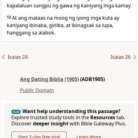
kapalaluan sangpu ng gawa ng kaniyang mga kamay.
12
At ang mataas na moog ng iyong mga kuta ay
kaniyang ibinaba, giniba, at ibinagsak sa lupa,
hanggang sa alabok.
Isaias 24
Isaias 26
Ang Dating Biblia (1905)
(ADB1905)
Public Domain
Want help understanding this passage?
PLUS
Explore trusted study tools in the
Resources
tab.
Discover
deeper insight
with Bible Gateway Plus.
Start 7-day free trial
Learn More