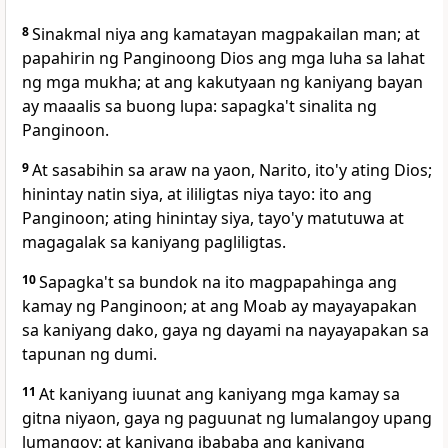
8
Sinakmal niya ang kamatayan magpakailan man; at
papahirin ng Panginoong Dios ang mga luha sa lahat
ng mga mukha; at ang kakutyaan ng kaniyang bayan
ay maaalis sa buong lupa: sapagka't sinalita ng
Panginoon.
9
At sasabihin sa araw na yaon, Narito, ito'y ating Dios;
hinintay natin siya, at ililigtas niya tayo: ito ang
Panginoon; ating hinintay siya, tayo'y matutuwa at
magagalak sa kaniyang pagliligtas.
10
Sapagka't sa bundok na ito magpapahinga ang
kamay ng Panginoon; at ang Moab ay mayayapakan
sa kaniyang dako, gaya ng dayami na nayayapakan sa
tapunan ng dumi.
11
At kaniyang iuunat ang kaniyang mga kamay sa
gitna niyaon, gaya ng paguunat ng lumalangoy upang
lumangoy: at kaniyang ibababa ang kaniyang