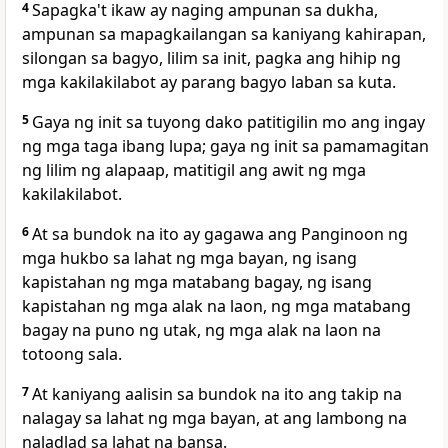
4
Sapagka't ikaw ay naging ampunan sa dukha,
ampunan sa mapagkailangan sa kaniyang kahirapan,
silongan sa bagyo, lilim sa init, pagka ang hihip ng
mga kakilakilabot ay parang bagyo laban sa kuta.
5
Gaya ng init sa tuyong dako patitigilin mo ang ingay
ng mga taga ibang lupa; gaya ng init sa pamamagitan
ng lilim ng alapaap, matitigil ang awit ng mga
kakilakilabot.
6
At sa bundok na ito ay gagawa ang Panginoon ng
mga hukbo sa lahat ng mga bayan, ng isang
kapistahan ng mga matabang bagay, ng isang
kapistahan ng mga alak na laon, ng mga matabang
bagay na puno ng utak, ng mga alak na laon na
totoong sala.
7
At kaniyang aalisin sa bundok na ito ang takip na
nalagay sa lahat ng mga bayan, at ang lambong na
naladlad sa lahat na bansa.