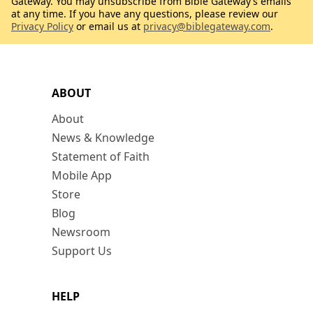
Gateway. You may unsubscribe from Bible Gateway’s emails
at any time. If you have any questions, please review our
Privacy Policy
or email us at
privacy@biblegateway.com
.
ABOUT
About
News & Knowledge
Statement of Faith
Mobile App
Store
Blog
Newsroom
Support Us
HELP