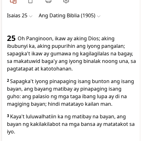
Isaias 25
Ang Dating Biblia (1905)
25
Oh Panginoon, ikaw ay aking Dios; aking
ibubunyi ka, aking pupurihin ang iyong pangalan;
sapagka't ikaw ay gumawa ng kagilagilalas na bagay,
sa makatuwid baga'y ang iyong binalak noong una, sa
pagtatapat at katotohanan.
2
Sapagka't iyong pinapaging isang bunton ang isang
bayan, ang bayang matibay ay pinapaging isang
guho: ang palasio ng mga taga ibang lupa ay di na
magiging bayan; hindi matatayo kailan man.
3
Kaya't luluwalhatiin ka ng matibay na bayan, ang
bayan ng kakilakilabot na mga bansa ay matatakot sa
iyo.