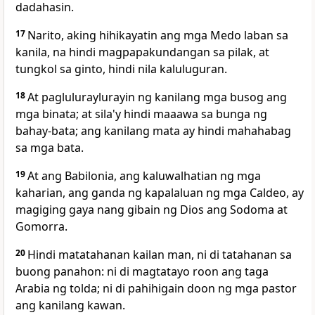
dadahasin.
17
Narito, aking hihikayatin ang mga Medo laban sa
kanila, na hindi magpapakundangan sa pilak, at
tungkol sa ginto, hindi nila kaluluguran.
18
At pagluluraylurayin ng kanilang mga busog ang
mga binata; at sila'y hindi maaawa sa bunga ng
bahay-bata; ang kanilang mata ay hindi mahahabag
sa mga bata.
19
At ang Babilonia, ang kaluwalhatian ng mga
kaharian, ang ganda ng kapalaluan ng mga Caldeo, ay
magiging gaya nang gibain ng Dios ang Sodoma at
Gomorra.
20
Hindi matatahanan kailan man, ni di tatahanan sa
buong panahon: ni di magtatayo roon ang taga
Arabia ng tolda; ni di pahihigain doon ng mga pastor
ang kanilang kawan.