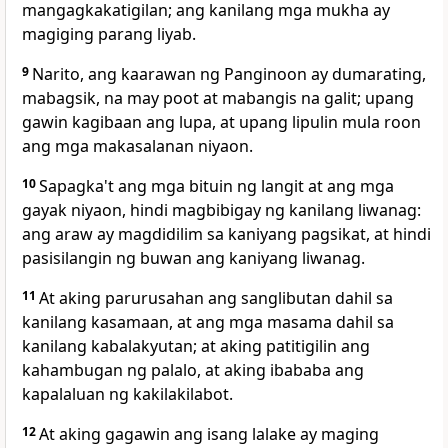
mangagkakatigilan; ang kanilang mga mukha ay
magiging parang liyab.
9
Narito, ang kaarawan ng Panginoon ay dumarating,
mabagsik, na may poot at mabangis na galit; upang
gawin kagibaan ang lupa, at upang lipulin mula roon
ang mga makasalanan niyaon.
10
Sapagka't ang mga bituin ng langit at ang mga
gayak niyaon, hindi magbibigay ng kanilang liwanag:
ang araw ay magdidilim sa kaniyang pagsikat, at hindi
pasisilangin ng buwan ang kaniyang liwanag.
11
At aking parurusahan ang sanglibutan dahil sa
kanilang kasamaan, at ang mga masama dahil sa
kanilang kabalakyutan; at aking patitigilin ang
kahambugan ng palalo, at aking ibababa ang
kapalaluan ng kakilakilabot.
12
At aking gagawin ang isang lalake ay maging