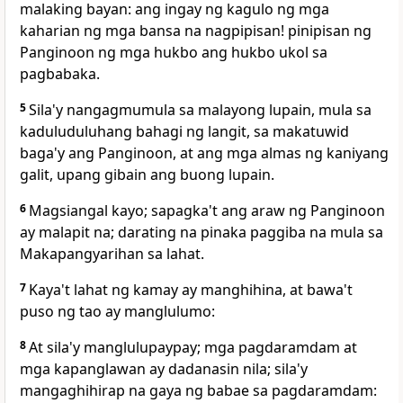
malaking bayan: ang ingay ng kagulo ng mga
kaharian ng mga bansa na nagpipisan! pinipisan ng
Panginoon ng mga hukbo ang hukbo ukol sa
pagbabaka.
5
Sila'y nangagmumula sa malayong lupain, mula sa
kaduluduluhang bahagi ng langit, sa makatuwid
baga'y ang Panginoon, at ang mga almas ng kaniyang
galit, upang gibain ang buong lupain.
6
Magsiangal kayo; sapagka't ang araw ng Panginoon
ay malapit na; darating na pinaka paggiba na mula sa
Makapangyarihan sa lahat.
7
Kaya't lahat ng kamay ay manghihina, at bawa't
puso ng tao ay manglulumo:
8
At sila'y manglulupaypay; mga pagdaramdam at
mga kapanglawan ay dadanasin nila; sila'y
mangaghihirap na gaya ng babae sa pagdaramdam: