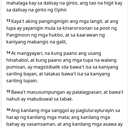
mahalaga kay sa dalisay na ginto, ang tao na higit kay
sa dalisay na ginto ng Ophir.
13
Kaya't aking panginginigin ang mga langit, at ang
lupa ay yayanigin mula sa kinaroroonan sa poot ng
Panginoon ng mga hukbo, at sa kaarawan ng
kaniyang mabangis na galit,
14
At mangyayari, na kung paano ang usang
hinahabol, at kung paano ang mga tupa na walang
pumisan, ay magsisibalik sila bawa't isa sa kaniyang
sariling bayan, at tatakas bawa't isa sa kaniyang
sariling lupain.
15
Bawa't masusumpungan ay palalagpasan; at bawa't
nahuli ay mabubuwal sa tabak.
16
Ang kanilang mga sanggol ay pagluluraylurayin sa
harap ng kanilang mga mata; ang kanilang mga
bahay ay sasamsaman, at ang kanilang mga asawa ay