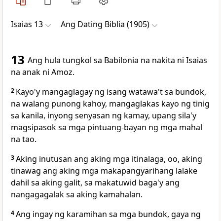
Isaias 13
Ang Dating Biblia (1905)
13
Ang hula tungkol sa Babilonia na nakita ni Isaias
na anak ni Amoz.
2
Kayo'y mangaglagay ng isang watawa't sa bundok,
na walang punong kahoy, mangaglakas kayo ng tinig
sa kanila, inyong senyasan ng kamay, upang sila'y
magsipasok sa mga pintuang-bayan ng mga mahal
na tao.
3
Aking inutusan ang aking mga itinalaga, oo, aking
tinawag ang aking mga makapangyarihang lalake
dahil sa aking galit, sa makatuwid baga'y ang
nangagagalak sa aking kamahalan.
4
Ang ingay ng karamihan sa mga bundok, gaya ng