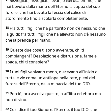
Risvegliati, risvegliati, levati, o Gerusalemme, che
hai bevuto dalla mano dell'Eterno la coppa del suo
furore, che hai bevuto la feccia del calice di
stordimento fino a scolarla completamente.
18
Fra tutti i figli che ha partorito non c'è nessuno che
la guidi; fra tutti i figli che ha allevato non c'è nessuno
che la prenda per mano.
19
Queste due cose ti sono avvenute, chi ti
compiangerà? Desolazione e distruzione, fame e
spada, chi ti consolerà?
20
I tuoi figli venivano meno, giacevano all'inizio di
tutte le vie come un'antilope nella rete, pieni del
furore dell'Eterno, della minaccia del tuo DIO.
21
Perciò, ora ascolta questo, o afflitta ed ebbra ma
non di vino.
22
Cosí dice il tuo Signore, l'Eterno, il tuo DIO, che