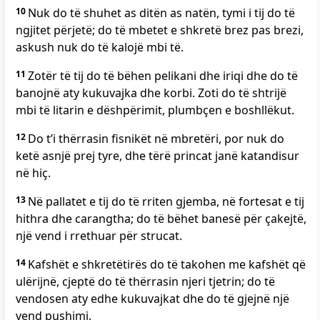
10
Nuk do të shuhet as ditën as natën, tymi i tij do të
ngjitet përjetë; do të mbetet e shkretë brez pas brezi,
askush nuk do të kalojë mbi të.
11
Zotër të tij do të bëhen pelikani dhe iriqi dhe do të
banojnë aty kukuvajka dhe korbi. Zoti do të shtrijë
mbi të litarin e dëshpërimit, plumbçen e boshllëkut.
12
Do t’i thërrasin fisnikët në mbretëri, por nuk do
ketë asnjë prej tyre, dhe tërë princat janë katandisur
në hiç.
13
Në pallatet e tij do të rriten gjemba, në fortesat e tij
hithra dhe carangtha; do të bëhet banesë për çakejtë,
një vend i rrethuar për strucat.
14
Kafshët e shkretëtirës do të takohen me kafshët që
ulërijnë, cjeptë do të thërrasin njeri tjetrin; do të
vendosen aty edhe kukuvajkat dhe do të gjejnë një
vend pushimi.