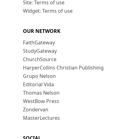
Site: Terms of use
Widget: Terms of use
OUR NETWORK
FaithGateway
StudyGateway
ChurchSource
HarperCollins Christian Publishing
Grupo Nelson
Editorial Vida
Thomas Nelson
WestBow Press
Zondervan
MasterLectures
SOCIAL