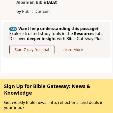
Albanian Bible
(ALB)
by
Public Domain
Want help understanding this passage?
PLUS
Explore trusted study tools in the
Resources
tab.
Discover
deeper insight
with Bible Gateway Plus.
Start 7-day free trial
Learn More
Sign Up for Bible Gateway: News &
Knowledge
Get weekly Bible news, info, reflections, and deals in
your inbox.