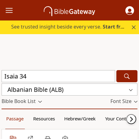
See trusted insight beside every verse.
Start free.
Albanian Bible (ALB)
Bible Book List
Font Size
Passage
Resources
Hebrew/Greek
Your Content