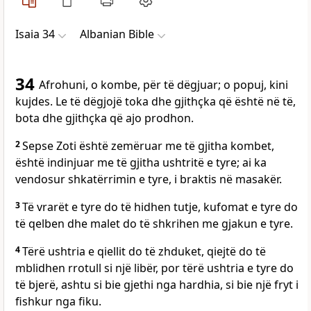
Isaia 34
Albanian Bible
34
Afrohuni, o kombe, për të dëgjuar; o popuj, kini
kujdes. Le të dëgjojë toka dhe gjithçka që është në të,
bota dhe gjithçka që ajo prodhon.
2
Sepse Zoti është zemëruar me të gjitha kombet,
është indinjuar me të gjitha ushtritë e tyre; ai ka
vendosur shkatërrimin e tyre, i braktis në masakër.
3
Të vrarët e tyre do të hidhen tutje, kufomat e tyre do
të qelben dhe malet do të shkrihen me gjakun e tyre.
4
Tërë ushtria e qiellit do të zhduket, qiejtë do të
mblidhen rrotull si një libër, por tërë ushtria e tyre do
të bjerë, ashtu si bie gjethi nga hardhia, si bie një fryt i
fishkur nga fiku.