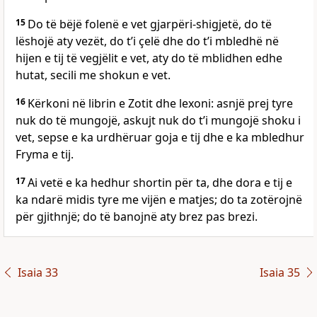
15
Do të bëjë folenë e vet gjarpëri-shigjetë, do të
lëshojë aty vezët, do t’i çelë dhe do t’i mbledhë në
hijen e tij të vegjëlit e vet, aty do të mblidhen edhe
hutat, secili me shokun e vet.
16
Kërkoni në librin e Zotit dhe lexoni: asnjë prej tyre
nuk do të mungojë, askujt nuk do t’i mungojë shoku i
vet, sepse e ka urdhëruar goja e tij dhe e ka mbledhur
Fryma e tij.
17
Ai vetë e ka hedhur shortin për ta, dhe dora e tij e
ka ndarë midis tyre me vijën e matjes; do ta zotërojnë
për gjithnjë; do të banojnë aty brez pas brezi.
Isaia 33
Isaia 35