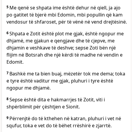
5
Me qenë se shpata ime është dehur në qiell, ja ajo
po gatitet të bjerë mbi Edomin, mbi popullin që kam
vendosur të shfaroset, për të vënë në vend drejtësinë.
6
Shpata e Zotit është plot me gjak, është ngopur me
dhjamë, me gjakun e qengjave dhe të cjepve, me
dhjamin e veshkave të deshve; sepse Zoti bën një
flijim në Botsrah dhe një kërdi të madhe në vendin e
Edomit.
7
Bashkë me ta bien buaj, mëzetër tok me dema; toka
e tyre është vaditur me gjak, pluhuri i tyre është
ngopur me dhjamë.
8
Sepse është dita e hakmarrjes të Zotit, viti i
shpërblimit për çështjen e Sionit.
9
Përrenjtë do të kthehen në katran, pluhuri i vet në
squfur, toka e vet do të bëhet rrëshirë e zjarrtë.