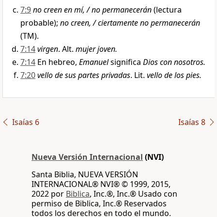
7:9
no creen en mí,
/ no permanecerán
(lectura
probable);
no creen, / ciertamente no permanecerán
(TM).
7:14
virgen
. Alt.
mujer joven.
7:14
En hebreo,
Emanuel
significa
Dios con nosotros.
7:20
vello de sus partes privadas
. Lit.
vello de los pies.
Isaías 6
Isaías 8
Nueva Versión Internacional
(NVI)
Santa Biblia, NUEVA VERSIÓN
INTERNACIONAL® NVI® © 1999, 2015,
2022 por
Biblica
, Inc.®, Inc.® Usado con
permiso de Biblica, Inc.® Reservados
todos los derechos en todo el mundo.