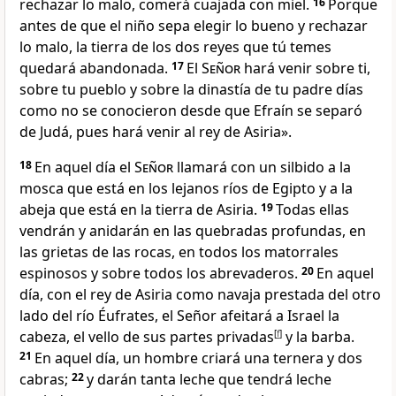
rechazar lo malo, comerá cuajada con miel.
16
Porque
antes de que el niño sepa elegir lo bueno y rechazar
lo malo, la tierra de los dos reyes que tú temes
quedará abandonada.
17
El
Señor
hará venir sobre ti,
sobre tu pueblo y sobre la dinastía de tu padre días
como no se conocieron desde que Efraín se separó
de Judá, pues hará venir al rey de Asiria».
18
En aquel día el
Señor
llamará con un silbido a la
mosca que está en los lejanos ríos de Egipto y a la
abeja que está en la tierra de Asiria.
19
Todas ellas
vendrán y anidarán en las quebradas profundas, en
las grietas de las rocas, en todos los matorrales
espinosos y sobre todos los abrevaderos.
20
En aquel
día, con el rey de Asiria como navaja prestada del otro
lado del río Éufrates, el Señor afeitará a Israel la
cabeza, el vello de sus partes privadas
[
f
]
y la barba.
21
En aquel día, un hombre criará una ternera y dos
cabras;
22
y darán tanta leche que tendrá leche