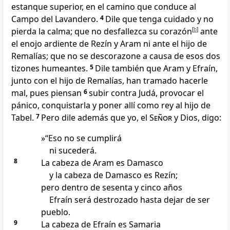
estanque superior, en el camino que conduce al
Campo del Lavandero.
4
Dile que tenga cuidado y no
pierda la calma; que no desfallezca su corazón
[
b
]
ante
el enojo ardiente de Rezín y Aram ni ante el hijo de
Remalías; que no se descorazone a causa de esos dos
tizones humeantes.
5
Dile también que Aram y Efraín,
junto con el hijo de Remalías, han tramado hacerle
mal, pues piensan
6
subir contra Judá, provocar el
pánico, conquistarla y poner allí como rey al hijo de
Tabel.
7
Pero dile además que yo, el
Señor
y Dios, digo:
»“Eso no se cumplirá
ni sucederá.
8
La cabeza de Aram es Damasco
y la cabeza de Damasco es Rezín;
pero dentro de sesenta y cinco años
Efraín será destrozado hasta dejar de ser
pueblo.
9
La cabeza de Efraín es Samaria