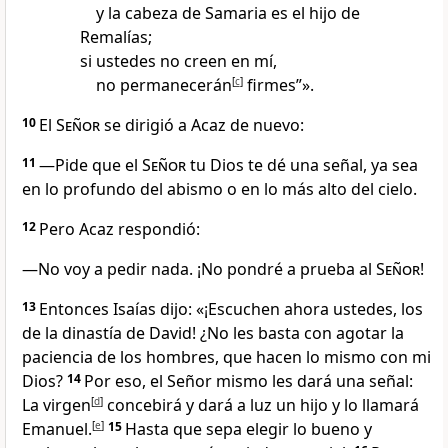
y la cabeza de Samaria es el hijo de
Remalías;
si ustedes no creen en mí,
no permanecerán
[
c
]
firmes”».
10
El
Señor
se dirigió a Acaz de nuevo:
11
—Pide que el
Señor
tu Dios te dé una señal, ya sea
en lo profundo del abismo o en lo más alto del cielo.
12
Pero Acaz respondió:
—No voy a pedir nada. ¡No pondré a prueba al
Señor
!
13
Entonces Isaías dijo: «¡Escuchen ahora ustedes, los
de la dinastía de David! ¿No les basta con agotar la
paciencia de los hombres, que hacen lo mismo con mi
Dios?
14
Por eso, el Señor mismo les dará una señal:
La virgen
[
d
]
concebirá y dará a luz un hijo y lo llamará
Emanuel.
[
e
]
15
Hasta que sepa elegir lo bueno y