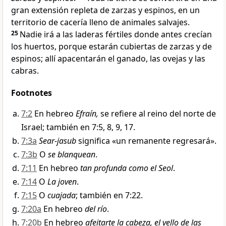
gran extensión repleta de zarzas y espinos, en un
territorio de cacería lleno de animales salvajes.
25
Nadie irá a las laderas fértiles donde antes crecían
los huertos, porque estarán cubiertas de zarzas y de
espinos; allí apacentarán el ganado, las ovejas y las
cabras.
Footnotes
7:2
En hebreo
Efraín,
se refiere al reino del norte de
Israel; también en 7:5, 8, 9, 17.
7:3a
Sear-jasub
significa «un remanente regresará».
7:3b
O
se blanquean
.
7:11
En hebreo
tan profunda como el Seol
.
7:14
O
La joven
.
7:15
O
cuajada
; también en 7:22.
7:20a
En hebreo
del río
.
7:20b
En hebreo
afeitarte la cabeza, el vello de las