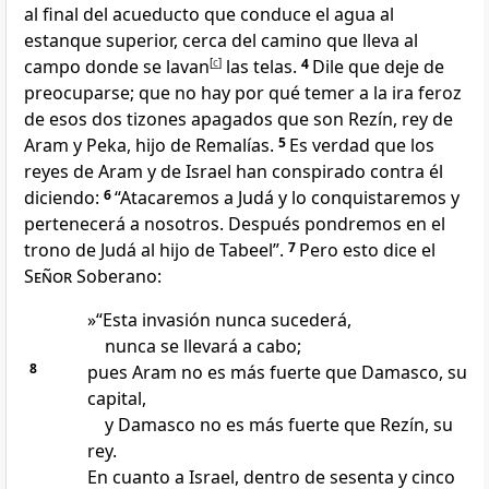
al final del acueducto que conduce el agua al
estanque superior, cerca del camino que lleva al
campo donde se lavan
[
c
]
las telas.
4
Dile que deje de
preocuparse; que no hay por qué temer a la ira feroz
de esos dos tizones apagados que son Rezín, rey de
Aram y Peka, hijo de Remalías.
5
Es verdad que los
reyes de Aram y de Israel han conspirado contra él
diciendo:
6
“Atacaremos a Judá y lo conquistaremos y
pertenecerá a nosotros. Después pondremos en el
trono de Judá al hijo de Tabeel”.
7
Pero esto dice el
Señor
Soberano:
»“Esta invasión nunca sucederá,
nunca se llevará a cabo;
8
pues Aram no es más fuerte que Damasco, su
capital,
y Damasco no es más fuerte que Rezín, su
rey.
En cuanto a Israel, dentro de sesenta y cinco