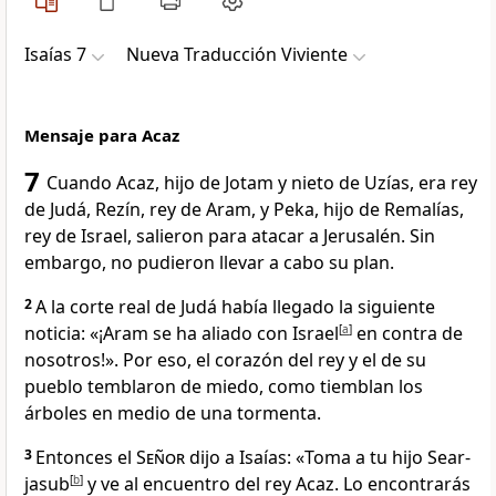
Isaías 7
Nueva Traducción Viviente
Mensaje para Acaz
7
Cuando Acaz, hijo de Jotam y nieto de Uzías, era rey
de Judá, Rezín, rey de Aram, y Peka, hijo de Remalías,
rey de Israel, salieron para atacar a Jerusalén. Sin
embargo, no pudieron llevar a cabo su plan.
2
A la corte real de Judá había llegado la siguiente
noticia: «¡Aram se ha aliado con Israel
[
a
]
en contra de
nosotros!». Por eso, el corazón del rey y el de su
pueblo temblaron de miedo, como tiemblan los
árboles en medio de una tormenta.
3
Entonces el
Señor
dijo a Isaías: «Toma a tu hijo Sear-
jasub
[
b
]
y ve al encuentro del rey Acaz. Lo encontrarás