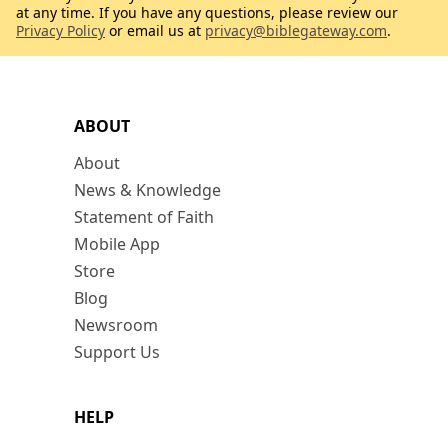
at any time. If you have any questions, please review our
Privacy Policy
or email us at
privacy@biblegateway.com
.
ABOUT
About
News & Knowledge
Statement of Faith
Mobile App
Store
Blog
Newsroom
Support Us
HELP