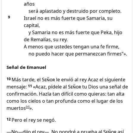
años
será aplastado y destruido por completo.
9
Israel no es más fuerte que Samaria, su
capital,
y Samaria no es más fuerte que Peka, hijo
de Remalías, su rey.
A menos que ustedes tengan una fe firme,
no puedo hacer que permanezcan firmes”».
Señal de Emanuel
10
Más tarde, el
Señor
le envió al rey Acaz el siguiente
mensaje:
11
«Acaz, pídele al
Señor
tu Dios una señal de
confirmación. Hazla tan difícil como quieras: tan alta
como los cielos o tan profunda como el lugar de los
muertos
[
d
]
».
12
Pero el rey se negó.
—No—dijo el rey—. No pondré a prueba al
Señor
así.