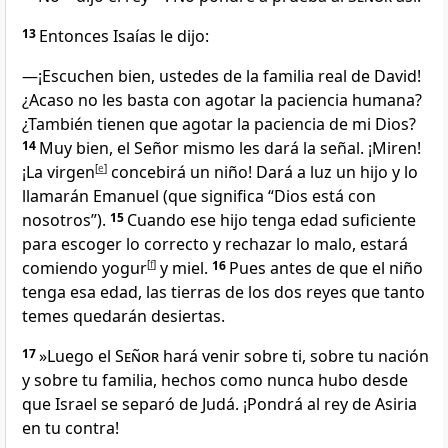
13
Entonces Isaías le dijo:
—¡Escuchen bien, ustedes de la familia real de David!
¿Acaso no les basta con agotar la paciencia humana?
¿También tienen que agotar la paciencia de mi Dios?
14
Muy bien, el Señor mismo les dará la señal. ¡Miren!
¡La virgen
[
e
]
concebirá un niño! Dará a luz un hijo y lo
llamarán Emanuel (que significa “Dios está con
nosotros”).
15
Cuando ese hijo tenga edad suficiente
para escoger lo correcto y rechazar lo malo, estará
comiendo yogur
[
f
]
y miel.
16
Pues antes de que el niño
tenga esa edad, las tierras de los dos reyes que tanto
temes quedarán desiertas.
17
»Luego el
Señor
hará venir sobre ti, sobre tu nación
y sobre tu familia, hechos como nunca hubo desde
que Israel se separó de Judá. ¡Pondrá al rey de Asiria
en tu contra!