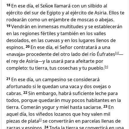
18
En ese día, el
Señor
llamará con un silbido al
ejército del sur de Egipto y al ejército de Asiria. Ellos te
rodearán como un enjambre de moscas o abejas.
19
Vendrán en inmensas multitudes y se establecerán
en las regiones fértiles y también en los valles
desolados, en las cuevas y en los lugares llenos de
espinos.
20
En ese día, el Señor contratará a una
«navaja» procedente del otro lado del río Éufrates
[
g
]
—
el rey de Asiria—y la usará para afeitarte por
completo: tu tierra, tus cosechas y tu pueblo.
[
h
]
21
En ese día, un campesino se considerará
afortunado si le quedan una vaca y dos ovejas o
cabras.
22
Sin embargo, habrá suficiente leche para
todos, porque quedarán muy pocos habitantes en la
tierra. Comerán yogur y miel hasta saciarse.
23
En
aquel día, los viñedos lozanos que hoy valen mil
piezas de plata
[
i
]
se convertirán en parcelas llenas de
zarzas y espinos.
24
Toda la tierra se convertirá en una