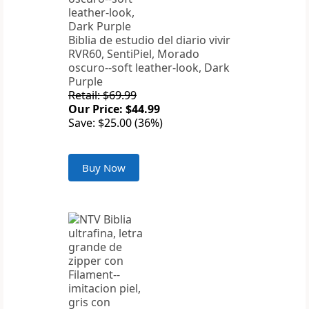
Biblia de estudio del diario vivir
RVR60, SentiPiel, Morado
oscuro--soft leather-look, Dark
Purple
Retail: $69.99
Our Price: $44.99
Save: $25.00 (36%)
Buy Now