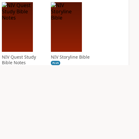
NIV Quest Study
NIV Storyline Bible
Bible Notes
PLUS
1
entry
PLUS
10
entries