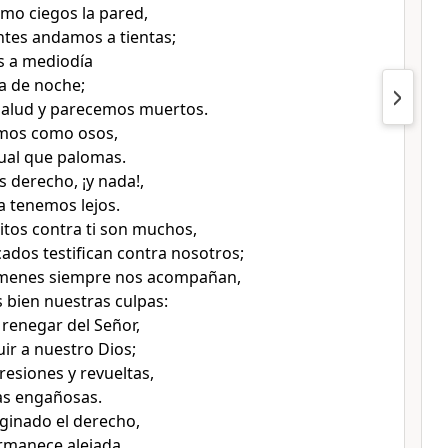
mo ciegos la pared,
tes andamos a tientas;
 a mediodía
a de noche;
alud y parecemos muertos.
mos como osos,
ual que palomas.
derecho, ¡y nada!,
la tenemos lejos.
itos contra ti son muchos,
ados testifican contra nosotros;
ímenes siempre nos acompañan,
bien nuestras culpas:
 renegar del Señor,
uir a nuestro Dios;
resiones y revueltas,
as engañosas.
ginado el derecho,
ermanece alejada,