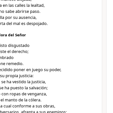
 en las calles la lealtad,
no sabe abrirse paso.
illa por su ausencia,
rta del mal es despojado.
dora del Señor
visto disgustado
iste el derecho;
ombrado
one remedio.
ecidido poner en juego su poder,
u propia justicia:
e ha vestido la justicia,
e ha puesto la salvación;
o con ropas de venganza,
el manto de la cólera.
a cual conforme a sus obras,
adversarios, afrenta a sus enemigos;