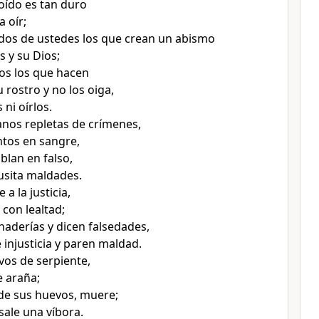
ído es tan duro
 oír;
dos de ustedes los que crean un abismo
s y su Dios;
tos los que hacen
 rostro y no los oiga,
 ni oírlos.
nos repletas de crímenes,
ntos en sangre,
blan en falso,
usita maldades.
 a la justicia,
 con lealtad;
naderías y dicen falsedades,
 injusticia y paren maldad.
os de serpiente,
e araña;
de sus huevos, muere;
 sale una víbora.