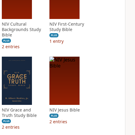
NIV Cultural
NIV First-Century
Backgrounds Study
Study Bible
Bible
PLUS
1
entry
PLUS
2
entries
NIV Grace and
NIV Jesus Bible
Truth Study Bible
PLUS
2
entries
PLUS
2
entries