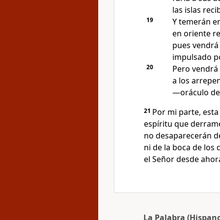
las islas rec
19
Y temerán en
en oriente r
pues vendrá
impulsado por
20
Pero vendrá 
a los arrepen
—oráculo de
21
Por mi parte, esta 
espíritu que derramé
no desaparecerán de 
ni de la boca de los
el Señor desde ahor
La Palabra (Hispan