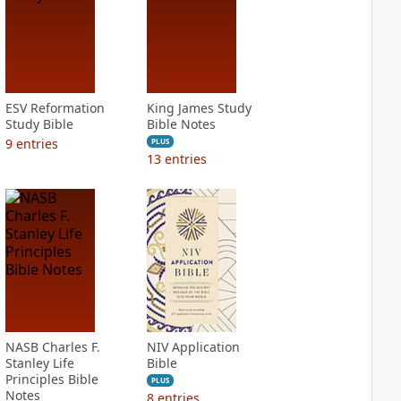
ESV Reformation
King James Study
Study Bible
Bible Notes
9
entries
PLUS
13
entries
NASB Charles F.
NIV Application
Stanley Life
Bible
Principles Bible
PLUS
Notes
8
entries