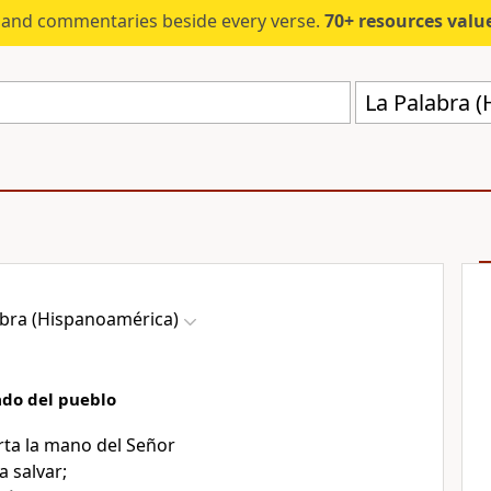
s and commentaries beside every verse.
70+ resources valued at $5,
La Palabra 
abra (Hispanoamérica)
ado del pueblo
rta la mano del Señor
 salvar;