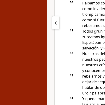
10
Palpamos co
como inviden
trompicamos
como si fuer
rebosamos s
11
Todos gruñi
zureamos ig
Esperábamos 
salvación, y 
12
Nuestros del
nuestros pec
nuestros cr
y conocemos 
13
rebelarnos y
dejar de seg
hablar de op
urdir palabr
14
Y queda mar
la justicia p