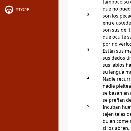
tampoco su o
que no pueda
STORE
2
son los peca
entre ustede
son sus deli
que oculte su
por no verlos
3
Están sus ma
sus dedos ti
sus labios ha
su lengua m
4
Nadie recurre
nadie pleitea
se basan en 
se preñan de
5
Incuban huev
tejen telas d
quien come 
si los abren,