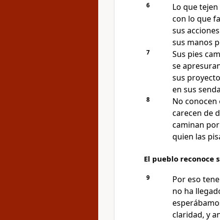
6
Lo que tejen 
con lo que fa
sus acciones
sus manos pe
7
Sus pies cam
se apresuran
sus proyecto
en sus senda
8
No conocen e
carecen de d
caminan por
quien las pi
El pueblo reconoce 
9
Por eso tene
no ha llegado
esperábamos 
claridad, y a