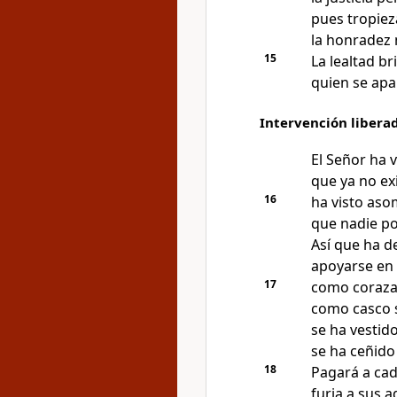
pues tropieza
la honradez 
15
La lealtad br
quien se apa
Intervención libera
El Señor ha 
que ya no ex
16
ha visto as
que nadie p
Así que ha d
apoyarse en s
17
como coraza s
como casco s
se ha vestid
se ha ceñido 
18
Pagará a cad
furia a sus 