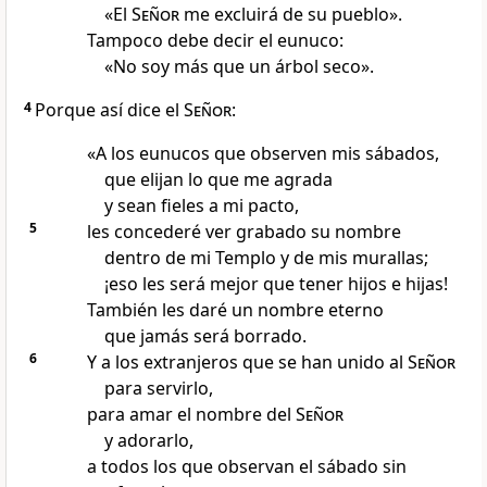
«El
Señor
me excluirá de su pueblo».
Tampoco debe decir el eunuco:
«No soy más que un árbol seco».
4
Porque así dice el
Señor
:
«A los eunucos que observen mis sábados,
que elijan lo que me agrada
y sean fieles a mi pacto,
5
les concederé ver grabado su nombre
dentro de mi Templo y de mis murallas;
¡eso les será mejor que tener hijos e hijas!
También les daré un nombre eterno
que jamás será borrado.
6
Y a los extranjeros que se han unido al
Señor
para servirlo,
para amar el nombre del
Señor
y adorarlo,
a todos los que observan el sábado sin