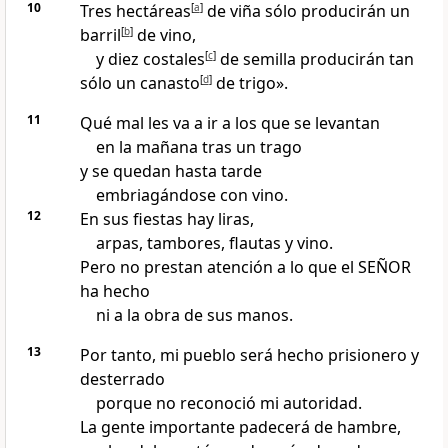
10
Tres hectáreas
[
a
]
de viña sólo producirán un
barril
[
b
]
de vino,
y diez costales
[
c
]
de semilla producirán tan
sólo un canasto
[
d
]
de trigo».
11
Qué mal les va a ir a los que se levantan
en la mañana tras un trago
y se quedan hasta tarde
embriagándose con vino.
12
En sus fiestas hay liras,
arpas, tambores, flautas y vino.
Pero no prestan atención a lo que el SEÑOR
ha hecho
ni a la obra de sus manos.
13
Por tanto, mi pueblo será hecho prisionero y
desterrado
porque no reconoció mi autoridad.
La gente importante padecerá de hambre,