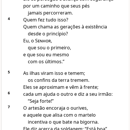
por um caminho que seus pés
jamais percorreram.
4
Quem fez tudo isso?
Quem chama as gerações à existência
desde o princípio?
Eu, o
Senhor
,
que sou o primeiro,
e que sou eu mesmo
com os últimos.”
5
As ilhas viram isso e temem;
os confins da terra tremem.
Eles se aproximam e vêm à frente;
6
cada um ajuda o outro e diz a seu irmão:
“Seja forte!”
7
O artesão encoraja o ourives,
e aquele que alisa com o martelo
incentiva o que bate na bigorna.
Ele diz acerca da soldagem: “Está boa”.