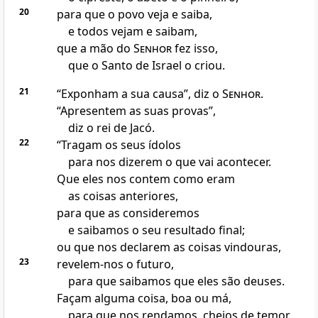
20
para que o povo veja e saiba,
e todos vejam e saibam,
que a mão do
Senhor
fez isso,
que o Santo de Israel o criou.
21
“Exponham a sua causa”, diz o
Senhor
.
“Apresentem as suas provas”,
diz o rei de Jacó.
22
“Tragam os seus ídolos
para nos dizerem o que vai acontecer.
Que eles nos contem como eram
as coisas anteriores,
para que as consideremos
e saibamos o seu resultado final;
ou que nos declarem as coisas vindouras,
23
revelem-nos o futuro,
para que saibamos que eles são deuses.
Façam alguma coisa, boa ou má,
para que nos rendamos, cheios de temor.