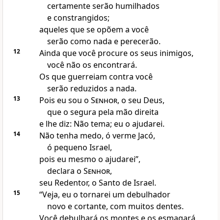
certamente serão humilhados
e constrangidos;
aqueles que se opõem a você
serão como nada e perecerão.
12
Ainda que você procure os seus inimigos,
você não os encontrará.
Os que guerreiam contra você
serão reduzidos a nada.
13
Pois eu sou o
Senhor
, o seu Deus,
que o segura pela mão direita
e lhe diz: Não tema; eu o ajudarei.
14
Não tenha medo, ó verme Jacó,
ó pequeno Israel,
pois eu mesmo o ajudarei”,
declara o
Senhor
,
seu Redentor, o Santo de Israel.
15
“Veja, eu o tornarei um debulhador
novo e cortante, com muitos dentes.
Você debulhará os montes e os esmagará,