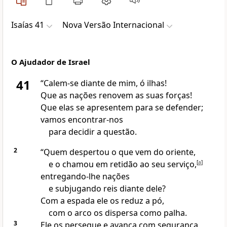
Isaías 41
Nova Versão Internacional
O Ajudador de Israel
41
“Calem-se diante de mim, ó ilhas!
Que as nações renovem as suas forças!
Que elas se apresentem para se defender;
vamos encontrar-nos
para decidir a questão.
2
“Quem despertou o que vem do oriente,
e o chamou em retidão ao seu serviço,
[
a
]
entregando-lhe nações
e subjugando reis diante dele?
Com a espada ele os reduz a pó,
com o arco os dispersa como palha.
3
Ele os persegue e avança com segurança