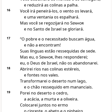
e reduzirá as colinas a palha.
16
Você irá peneirá-los, o vento os levará,
e uma ventania os espalhará.
Mas você se regozijará no
Senhor
e no Santo de Israel se gloriará.
17
“O pobre e o necessitado buscam água,
e não a encontram!
Suas línguas estão ressequidas de sede.
Mas eu, o
Senhor
, lhes responderei;
eu, o Deus de Israel, não os abandonarei.
18
Abrirei rios nas colinas estéreis,
e fontes nos vales.
Transformarei o deserto num lago,
e o chão ressequido em mananciais.
19
Porei no deserto o cedro,
a acácia, a murta e a oliveira.
Colocarei juntos no ermo
o cipreste, o abeto e o pinheiro,