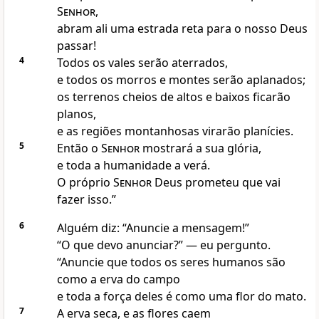
Senhor
,
abram ali uma estrada reta para o nosso Deus
passar!
4
Todos os vales serão aterrados,
e todos os morros e montes serão aplanados;
os terrenos cheios de altos e baixos ficarão
planos,
e as regiões montanhosas virarão planícies.
5
Então o
Senhor
mostrará a sua glória,
e toda a humanidade a verá.
O próprio
Senhor
Deus prometeu que vai
fazer isso.”
6
Alguém diz: “Anuncie a mensagem!”
“O que devo anunciar?” — eu pergunto.
“Anuncie que todos os seres humanos são
como a erva do campo
e toda a força deles é como uma flor do mato.
7
A erva seca, e as flores caem