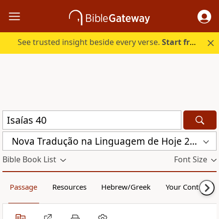
See trusted insight beside every verse.
Start free.
Nova Traduҫão na Linguagem de Hoje 2000 (NTLH)
Bible Book List
Font Size
Passage
Resources
Hebrew/Greek
Your Content