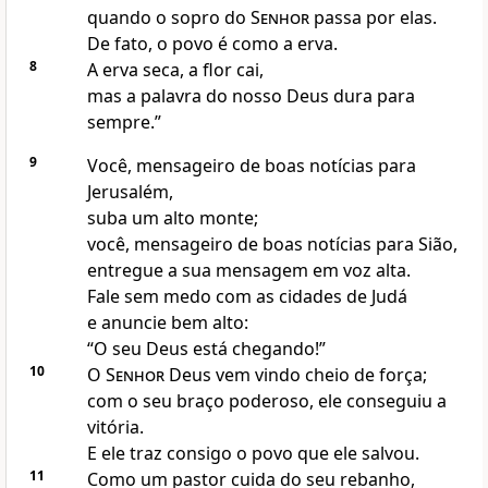
quando o sopro do
Senhor
passa por elas.
De fato, o povo é como a erva.
8
A erva seca, a flor cai,
mas a palavra do nosso Deus dura para
sempre.”
9
Você, mensageiro de boas notícias para
Jerusalém,
suba um alto monte;
você, mensageiro de boas notícias para Sião,
entregue a sua mensagem em voz alta.
Fale sem medo com as cidades de Judá
e anuncie bem alto:
“O seu Deus está chegando!”
10
O
Senhor
Deus vem vindo cheio de força;
com o seu braço poderoso, ele conseguiu a
vitória.
E ele traz consigo o povo que ele salvou.
11
Como um pastor cuida do seu rebanho,