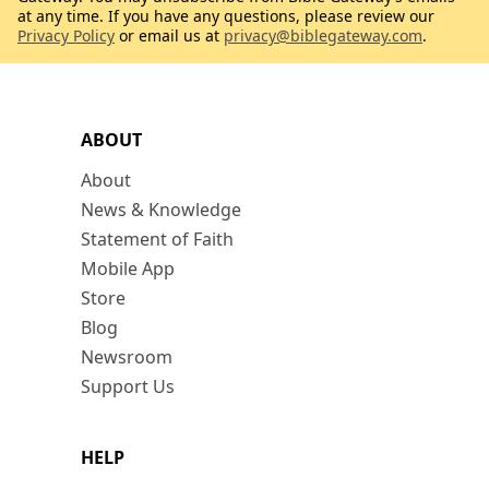
at any time. If you have any questions, please review our
Privacy Policy
or email us at
privacy@biblegateway.com
.
ABOUT
About
News & Knowledge
Statement of Faith
Mobile App
Store
Blog
Newsroom
Support Us
HELP