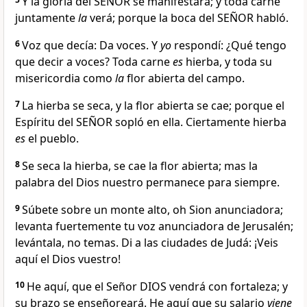
Y la gloria del SEÑOR se manifestará; y toda carne
juntamente
la
verá; porque la boca del SEÑOR habló.
6
Voz que decía: Da voces. Y
yo
respondí: ¿Qué tengo
que decir a voces? Toda carne
es
hierba, y toda su
misericordia como
la
flor abierta del campo.
7
La hierba se seca, y la flor abierta se cae; porque el
Espíritu del SEÑOR sopló en ella. Ciertamente hierba
es
el pueblo.
8
Se seca la hierba, se cae la flor abierta; mas la
palabra del Dios nuestro permanece para siempre.
9
Súbete sobre un monte alto, oh Sion anunciadora;
levanta fuertemente tu voz anunciadora de Jerusalén;
levántala, no temas. Di a las ciudades de Judá: ¡Veis
aquí el Dios vuestro!
10
He aquí, que el Señor DIOS vendrá con fortaleza; y
su brazo se enseñoreará. He aquí que su salario
viene