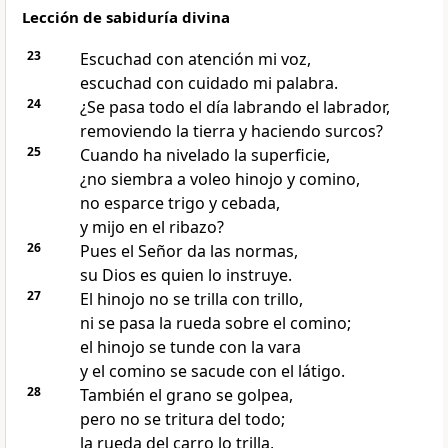
Lección de sabiduría divina
23
Escuchad con atención mi voz,
escuchad con cuidado mi palabra.
24
¿Se pasa todo el día labrando el labrador,
removiendo la tierra y haciendo surcos?
25
Cuando ha nivelado la superficie,
¿no siembra a voleo hinojo y comino,
no esparce trigo y cebada,
y mijo en el ribazo?
26
Pues el Señor da las normas,
su Dios es quien lo instruye.
27
El hinojo no se trilla con trillo,
ni se pasa la rueda sobre el comino;
el hinojo se tunde con la vara
y el comino se sacude con el látigo.
28
También el grano se golpea,
pero no se tritura del todo;
la rueda del carro lo trilla,