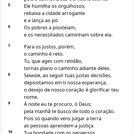
5
Ele humilha os orgulhosos;
rebaixa a cidade arrogante
e a lança ao pó.
6
Os pobres a pisoteiam,
e os necessitados caminham sobre ela.
7
Para os justos, porém,
o caminho é reto.
Tu, que ages com retidão,
tornas plano o caminho adiante deles.
8
Senhor
, ao seguir tuas justas decisões,
depositamos em ti nossa esperança;
o desejo de nosso coração é glorificar teu
nome.
9
À noite eu te procuro, ó Deus;
pela manhã te busco de todo o coração.
Pois só quando vens julgar a terra
as pessoas aprendem a justiça.
10
Tua bondade com os perversos