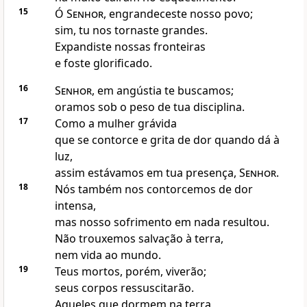
15
Ó
Senhor
, engrandeceste nosso povo;
sim, tu nos tornaste grandes.
Expandiste nossas fronteiras
e foste glorificado.
16
Senhor
, em angústia te buscamos;
oramos sob o peso de tua disciplina.
17
Como a mulher grávida
que se contorce e grita de dor quando dá à
luz,
assim estávamos em tua presença,
Senhor
.
18
Nós também nos contorcemos de dor
intensa,
mas nosso sofrimento em nada resultou.
Não trouxemos salvação à terra,
nem vida ao mundo.
19
Teus mortos, porém, viverão;
seus corpos ressuscitarão.
Aqueles que dormem na terra