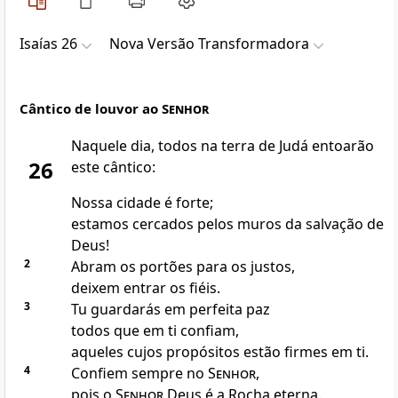
Isaías 26
Nova Versão Transformadora
Cântico de louvor ao
Senhor
Naquele dia, todos na terra de Judá entoarão
26
este cântico:
Nossa cidade é forte;
estamos cercados pelos muros da salvação de
Deus!
2
Abram os portões para os justos,
deixem entrar os fiéis.
3
Tu guardarás em perfeita paz
todos que em ti confiam,
aqueles cujos propósitos estão firmes em ti.
4
Confiem sempre no
Senhor
,
pois o
Senhor
Deus é a Rocha eterna.