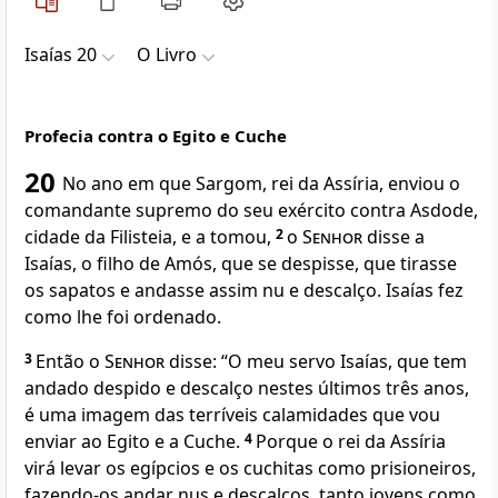
Isaías 20
O Livro
Profecia contra o Egito e Cuche
20
No ano em que Sargom, rei da Assíria, enviou o
comandante supremo do seu exército contra Asdode,
cidade da Filisteia, e a tomou,
2
o
Senhor
disse a
Isaías, o filho de Amós, que se despisse, que tirasse
os sapatos e andasse assim nu e descalço. Isaías fez
como lhe foi ordenado.
3
Então o
Senhor
disse: “O meu servo Isaías, que tem
andado despido e descalço nestes últimos três anos,
é uma imagem das terríveis calamidades que vou
enviar ao Egito e a Cuche.
4
Porque o rei da Assíria
virá levar os egípcios e os cuchitas como prisioneiros,
fazendo-os andar nus e descalços, tanto jovens como