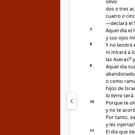
olivo
:
dos
o
tres ac
cuatro
o
cinc
—declara el
7
Aquel día el
y sus ojos mi
8
Y no tendrá 
ni mirará a 
las Aseras
[
f
]
y
9
Aquel día su
abandonados
o como ram
hijos de Israe
la tierra
será 
10
Porque te ol
y no te acord
Por tanto, s
y les injertas
[
11
El día que
las