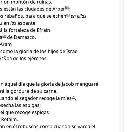
er un montón de ruinas
.
 están las ciudades de Aroer
[
b
]
;
os rebaños, para que se echen
[
c
]
en ellas
,
quien
los
espante
.
 la fortaleza de Efraín
ía
[
d
]
de Damasco
,
e Aram
como la gloria de los hijos de Israel
Señor
de los ejércitos.
n aquel día que la gloria de Jacob menguará
,
rá la gordura de su carne
.
ando el segador recoge la mies
[
e
]
,
osecha las espigas;
el que recoge espigas
e Refaim
.
n en él rebuscos como cuando se varea el