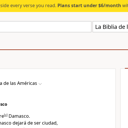
eside every verse you read.
Plans start under $6/month
wit
La Biblia de
ia de las Américas
asco
re
[
a
]
Damasco
.
asco dejará de ser ciudad
,