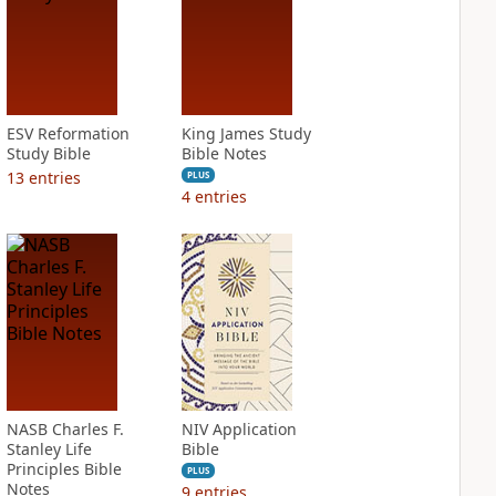
ESV Reformation
King James Study
Study Bible
Bible Notes
13
entries
PLUS
4
entries
NASB Charles F.
NIV Application
Stanley Life
Bible
Principles Bible
PLUS
Notes
9
entries