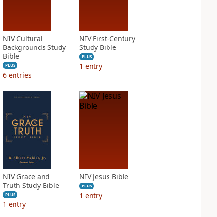
NIV Cultural
NIV First-Century
Backgrounds Study
Study Bible
Bible
PLUS
1
entry
PLUS
6
entries
NIV Grace and
NIV Jesus Bible
Truth Study Bible
PLUS
1
entry
PLUS
1
entry