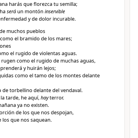
ana harás que florezca tu semilla
;
cha
será
un montón
inservible
 enfermedad y de dolor incurable
.
r de muchos pueblos
como el bramido de los mares
;
iones
mo el rugido de violentas aguas
.
s rugen como el rugido de muchas aguas
,
reprenderá
y huirán lejos;
uidas como el tamo de los montes delante
 de torbellino delante del vendaval
.
la tarde, he aquí,
hay
terror.
mañana ya no existen
.
orción de los que nos despojan,
de los que nos saquean.