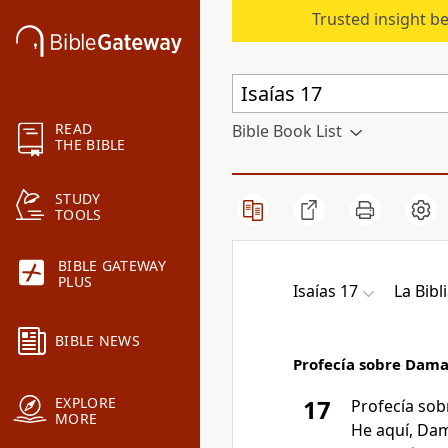
Trusted insight b
READ
Bible Book List
THE BIBLE
STUDY
TOOLS
BIBLE GATEWAY
PLUS
Isaías 17
La Bibl
BIBLE NEWS
Profecía sobre Dam
EXPLORE
17
Profecía sob
MORE
He aquí, Dam