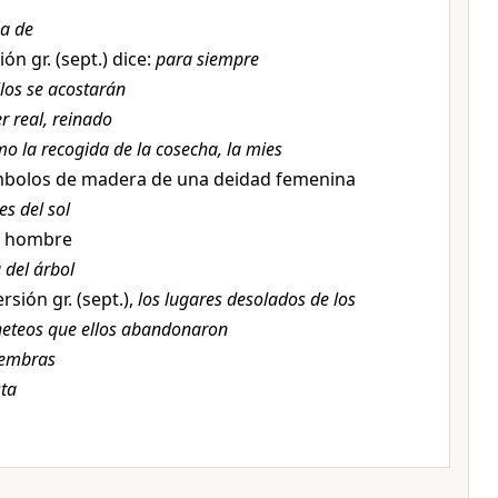
a de
ión gr. (sept.) dice:
para siempre
llos se acostarán
r real, reinado
o la recogida de la cosecha, la mies
símbolos de madera de una deidad femenina
es del sol
el hombre
 del árbol
ersión gr. (sept.),
los lugares desolados de los
heteos que ellos abandonaron
iembras
sta