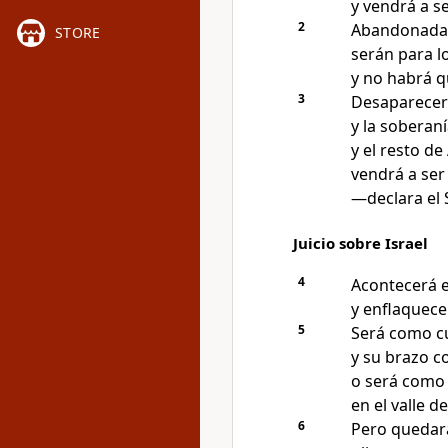
y vendrá a s
2
Abandonadas
STORE
serán para l
y no habrá 
3
Desaparecerá
y la soberan
y el resto d
vendrá a ser 
—declara el
Juicio sobre Israel
4
Acontecerá e
y enflaquece
5
Será como cu
y su brazo c
o será como 
en el valle d
6
Pero quedará