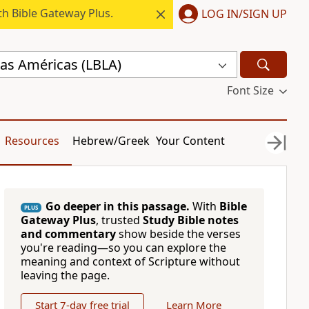
h Bible Gateway Plus.
LOG IN/SIGN UP
 las Américas (LBLA)
Font Size
Resources
Hebrew/Greek
Your Content
Go deeper in this passage.
With
Bible
PLUS
Gateway Plus
, trusted
Study Bible notes
and commentary
show beside the verses
you're reading—so you can explore the
meaning and context of Scripture without
leaving the page.
Start 7-day free trial
Learn More