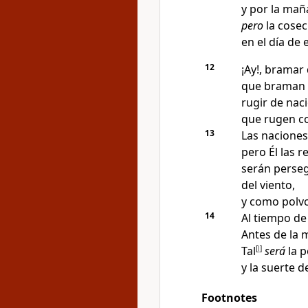
y por la mañ
pero
la cose
en el día de
12
¡Ay!, brama
que braman 
rugir de nac
que rugen co
13
Las nacione
pero Él las 
serán perseg
del viento,
y como polvo
14
Al tiempo de 
Antes de la 
Tal
[
l
]
será
la p
y la suerte 
Footnotes