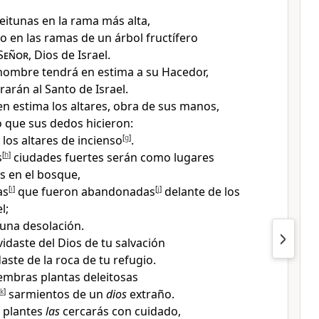
eitunas en la rama más alta,
o en las ramas de un árbol fructífero
Señor
, Dios de Israel.
 hombre tendrá en estima a su Hacedor,
rarán al Santo de Israel
.
en estima los altares
, obra de sus manos,
lo que sus dedos hicieron
:
 los altares de incienso
[
g
]
.
s
[
h
]
ciudades fuertes serán como lugares
 en el bosque,
as
[
i
]
que fueron abandonadas
[
j
]
delante de los
l;
una desolación.
vidaste
del Dios de tu salvación
aste de la roca
de tu refugio.
iembras plantas deleitosas
k
]
sarmientos de un
dios
extraño.
plantes
las
cercarás con cuidado,