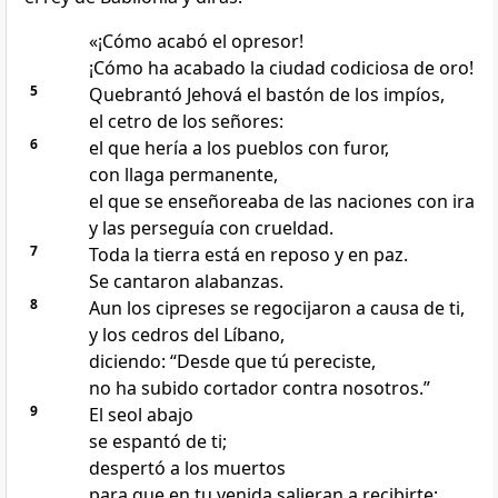
«¡Cómo acabó el opresor!
¡Cómo ha acabado la ciudad codiciosa de oro!
5
Quebrantó Jehová el bastón de los impíos,
el cetro de los señores:
6
el que hería a los pueblos con furor,
con llaga permanente,
el que se enseñoreaba de las naciones con ira
y las perseguía con crueldad.
7
Toda la tierra está en reposo y en paz.
Se cantaron alabanzas.
8
Aun los cipreses se regocijaron a causa de ti,
y los cedros del Líbano,
diciendo: “Desde que tú pereciste,
no ha subido cortador contra nosotros.”
9
El seol abajo
se espantó de ti;
despertó a los muertos
para que en tu venida salieran a recibirte;