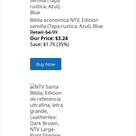
Biblia economica NTV, Edicion
semilla (Tapa rustica, Azul), Blue
Retail: $4.99
Our Price: $3.24
Save: $1.75 (35%)
Buy Now