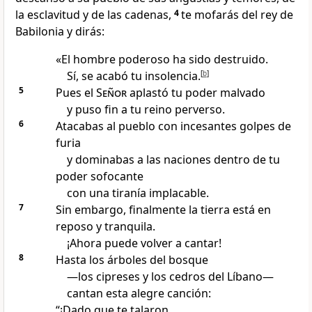
la esclavitud y de las cadenas,
4
te mofarás del rey de
Babilonia y dirás:
«El hombre poderoso ha sido destruido.
Sí, se acabó tu insolencia.
[
b
]
5
Pues el
Señor
aplastó tu poder malvado
y puso fin a tu reino perverso.
6
Atacabas al pueblo con incesantes golpes de
furia
y dominabas a las naciones dentro de tu
poder sofocante
con una tiranía implacable.
7
Sin embargo, finalmente la tierra está en
reposo y tranquila.
¡Ahora puede volver a cantar!
8
Hasta los árboles del bosque
—los cipreses y los cedros del Líbano—
cantan esta alegre canción:
“¡Dado que te talaron,