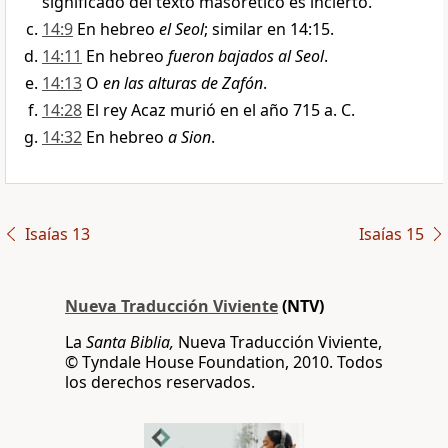
significado del texto masorético es incierto.
14:9
En hebreo
el Seol
; similar en 14:15.
14:11
En hebreo
fueron bajados al Seol
.
14:13
O
en las alturas de Zafón
.
14:28
El rey Acaz murió en el año 715 a. C.
14:32
En hebreo
a Sion
.
Isaías 13
Isaías 15
Nueva Traducción Viviente
(NTV)
La
Santa Biblia,
Nueva Traducción Viviente,
© Tyndale House Foundation, 2010. Todos
los derechos reservados.