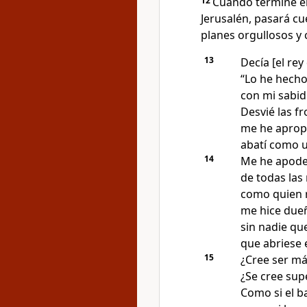
12
Cuando termine el
Jerusalén, pasará cue
planes orgullosos y 
13
Decía [el rey
“Lo he hecho
con mi sabid
Desvié las fr
me he apropi
abatí como u
14
Me he apoder
de todas las
como quien 
me hice dueñ
sin nadie que
que abriese e
15
¿Cree ser má
¿Se cree supe
Como si el b