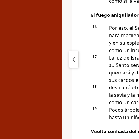
como si la v
El fuego aniquilador
16
Por eso, el 
hará macilen
y en su espl
como un inc
17
La luz de Isr
su Santo ser
quemará y de
sus cardos e
18
destruirá el
la savia y l
como un car
19
Pocos árbol
hasta un niñ
Vuelta confiada del 