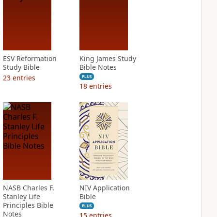
ESV Reformation
King James Study
Study Bible
Bible Notes
23
entries
PLUS
18
entries
NASB Charles F.
NIV Application
Stanley Life
Bible
Principles Bible
PLUS
Notes
15
entries