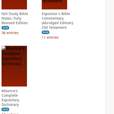
NIV Study Bible
Expositor's Bible
Notes, Fully
Commentary
Revised Edition
(Abridged Edition):
Old Testament
PLUS
36
entries
PLUS
11
entries
Mounce's
Complete
Expository
Dictionary
PLUS