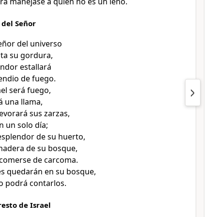
ara manejase a quien no es un leño.
 del Señor
Señor del universo
ta su gordura,
endor estallará
endio de fuego.
ael será fuego,
á una llama,
vorará sus zarzas,
n un solo día;
 esplendor de su huerto,
a madera de su bosque,
comerse de carcoma.
es quedarán en su bosque,
o podrá contarlos.
resto de Israel