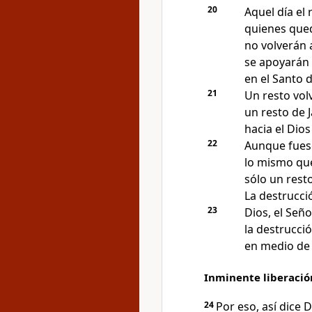
20
Aquel día el 
quienes qued
no volverán 
se apoyarán 
en el Santo d
21
Un resto vol
un resto de 
hacia el Dios
22
Aunque fuese
lo mismo que
sólo un resto
La destrucci
23
Dios, el Seño
la destrucci
en medio de 
Inminente liberación
24
Por eso, así dice D