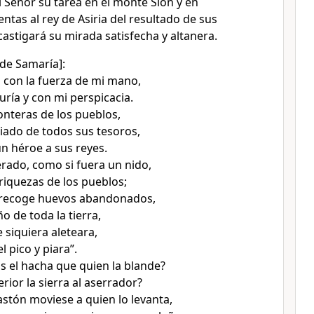
 Señor su tarea en el monte Sión y en
ntas al rey de Asiria del resultado de sus
castigará su mirada satisfecha y altanera.
 de Samaría]:
 con la fuerza de mi mano,
uría y con mi perspicacia.
onteras de los pueblos,
ado de todos sus tesoros,
n héroe a sus reyes.
ado, como si fuera un nido,
 riquezas de los pueblos;
recoge huevos abandonados,
o de toda la tierra,
 siquiera aleteara,
l pico y piara”.
s el hacha que quien la blande?
rior la sierra al aserrador?
astón moviese a quien lo levanta,