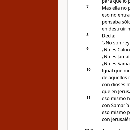
para que lo p
7
Mas ella no 
eso no entra
pensaba sólo
en destruir 
8
Decía:
“¿No son rey
9
¿No es Caln
¿No es Jamat
¿No es Sama
10
Igual que m
de aquellos 
con dioses 
que en Jerus
11
eso mismo h
con Samaría 
eso mismo p
con Jerusalén