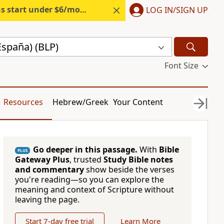
s start under $6/month.
Start free.
LOG IN/SIGN UP
España) (BLP)
Font Size
Resources
Hebrew/Greek
Your Content
Go deeper in this passage.
With
Bible
PLUS
Gateway Plus
, trusted
Study Bible notes
and commentary
show beside the verses
you're reading—so you can explore the
meaning and context of Scripture without
leaving the page.
Start 7-day free trial
Learn More