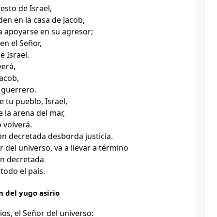
resto de Israel,
en en la casa de Jacob,
a apoyarse en su agresor;
en el Señor,
e Israel.
verá,
Jacob,
 guerrero.
 tu pueblo, Israel,
 la arena del mar,
 volverá.
ón decretada desborda justicia.
r del universo, va a llevar a término
ón decretada
todo el país.
 del yugo asirio
ios, el Señor del universo: