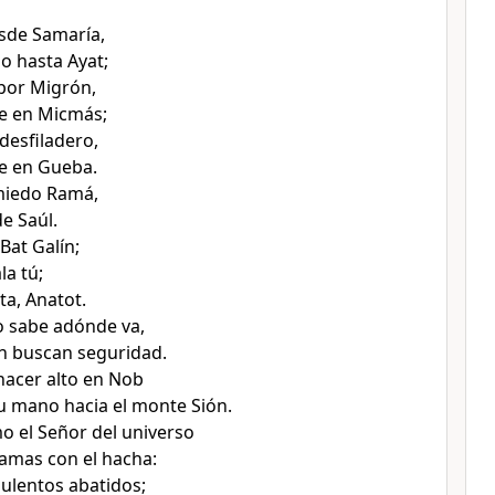
sde Samaría,
do hasta Ayat;
por Migrón,
je en Micmás;
 desfiladero,
e en Gueba.
miedo Ramá,
e Saúl.
 Bat Galín;
la tú;
ta, Anatot.
sabe adónde va,
n buscan seguridad.
hacer alto en Nob
su mano hacia el monte Sión.
 el Señor del universo
ramas con el hacha:
ulentos abatidos;