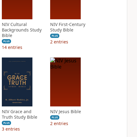
NIV Cultural
NIV First-Century
Backgrounds Study
Study Bible
Bible
PLUS
2
entries
PLUS
14
entries
NIV Grace and
NIV Jesus Bible
Truth Study Bible
PLUS
2
entries
PLUS
3
entries