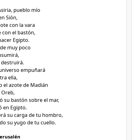
siria, pueblo mío
en Sión,
ote con la vara
 con el bastón,
acer Egipto.
 de muy poco
onsumirá,
 destruirá.
 universo empuñará
ra ella,
 el azote de Madián
e Oreb,
ó su bastón sobre el mar,
 en Egipto.
erá su carga de tu hombro,
do su yugo de tu cuello.
Jerusalén