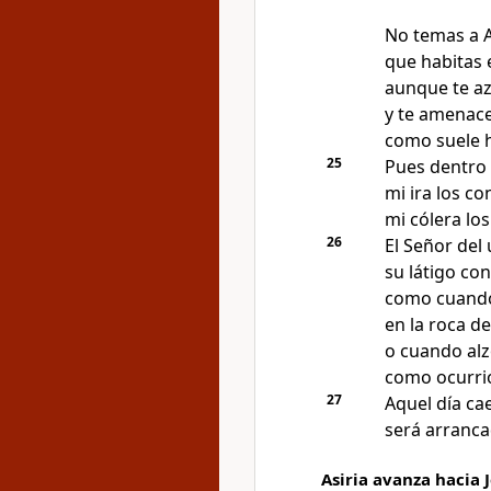
No temas a A
que habitas 
aunque te az
y te amenace
como suele h
25
Pues dentro
mi ira los c
mi cólera los
26
El Señor del
su látigo cont
como cuando
en la roca d
o cuando alz
como ocurrió
27
Aquel día ca
será arranca
Asiria avanza hacia 