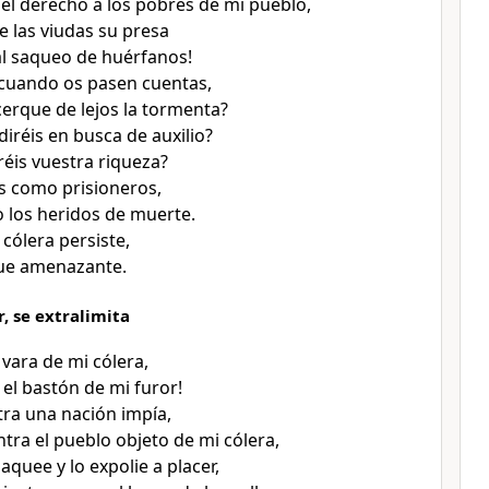
del derecho a los pobres de mi pueblo,
e las viudas su presa
al saqueo de huérfanos!
cuando os pasen cuentas,
erque de lejos la tormenta?
iréis en busca de auxilio?
éis vuestra riqueza?
os como prisioneros,
 los heridos de muerte.
cólera persiste,
ue amenazante.
r, se extralimita
, vara de mi cólera,
l bastón de mi furor!
tra una nación impía,
tra el pueblo objeto de mi cólera,
aquee y lo expolie a placer,