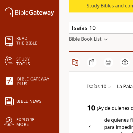
Study Bibles and co
READ
Bible Book List
THE BIBLE
STUDY
TOOLS
BIBLE GATEWAY
PLUS
Isaías 10
La Pal
BIBLE NEWS
10
¡Ay de quienes d
de quienes f
EXPLORE
MORE
2
para impedir 