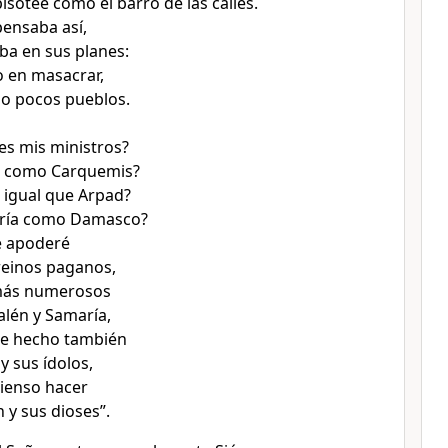
isotee como el barro de las calles.
pensaba así,
ba en sus planes:
 en masacrar,
no pocos pueblos.
es mis ministros?
o como Carquemis?
 igual que Arpad?
ría como Damasco?
e apoderé
reinos paganos,
más numerosos
alén y Samaría,
e hecho también
y sus ídolos,
ienso hacer
 y sus dioses”.