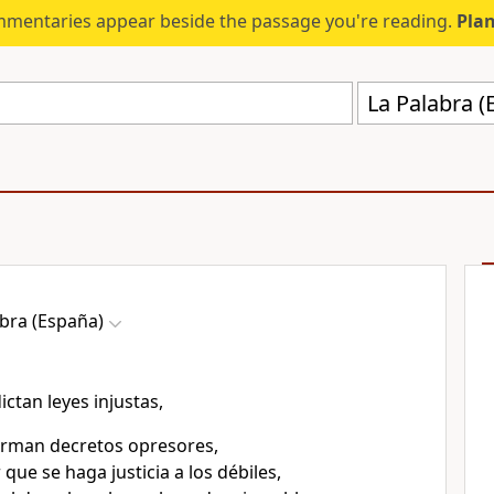
mmentaries appear beside the passage you're reading.
Plan
La Palabra (
abra (España)
ictan leyes injustas,
irman decretos opresores,
que se haga justicia a los débiles,