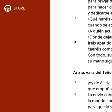
para privar 
para hacer d
STORE
y dedicarse 
3
¿Qué haréis 
cuando se ac
¿A quién acud
¿Dónde dejar
4
Iréis abatid
caeréis como
Con todo, su 
su mano sig
Asiria, vara del Seño
5
¡Ay de Asiria
que empuña e
6
La envío con
la mando con
para que lo s