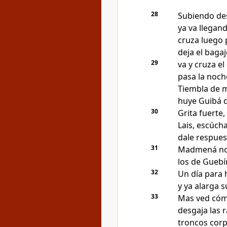
28
Subiendo de
ya va llegan
cruza luego 
deja el baga
29
va y cruza el
pasa la noch
Tiembla de 
huye Guibá d
30
Grita fuerte,
Lais, escúcha
dale respues
31
Madmená no 
los de Guebí
32
Un día para 
y ya alarga 
33
Mas ved cómo
desgaja las 
troncos corp