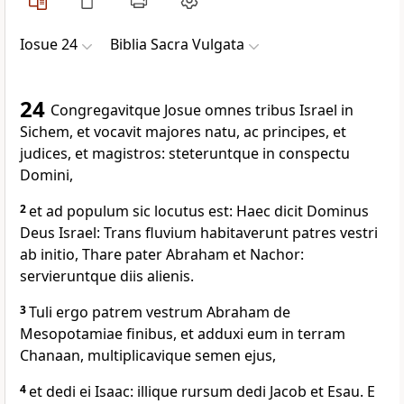
Iosue 24
Biblia Sacra Vulgata
24
Congregavitque Josue omnes tribus Israel in
Sichem, et vocavit majores natu, ac principes, et
judices, et magistros: steteruntque in conspectu
Domini,
2
et ad populum sic locutus est: Haec dicit Dominus
Deus Israel: Trans fluvium habitaverunt patres vestri
ab initio, Thare pater Abraham et Nachor:
servieruntque diis alienis.
3
Tuli ergo patrem vestrum Abraham de
Mesopotamiae finibus, et adduxi eum in terram
Chanaan, multiplicavique semen ejus,
4
et dedi ei Isaac: illique rursum dedi Jacob et Esau. E