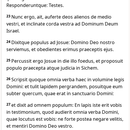
Responderuntque: Testes.
23
Nunc ergo, ait, auferte deos alienos de medio
vestri, et inclinate corda vestra ad Dominum Deum
Israel.
24
Dixitque populus ad Josue: Domino Deo nostro
serviemus, et obedientes erimus praeceptis ejus.
25
Percussit ergo Josue in die illo foedus, et proposuit
populo praecepta atque judicia in Sichem.
26
Scripsit quoque omnia verba haec in volumine legis
Domini: et tulit lapidem pergrandem, posuitque eum
subter quercum, quae erat in sanctuario Domini:
27
et dixit ad omnem populum: En lapis iste erit vobis
in testimonium, quod audierit omnia verba Domini,
quae locutus est vobis: ne forte postea negare velitis,
et mentiri Domino Deo vestro.