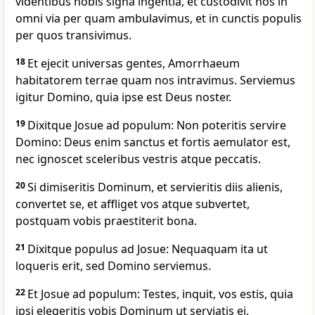
videntibus nobis signa ingentia, et custodivit nos in
omni via per quam ambulavimus, et in cunctis populis
per quos transivimus.
18
Et ejecit universas gentes, Amorrhaeum
habitatorem terrae quam nos intravimus. Serviemus
igitur Domino, quia ipse est Deus noster.
19
Dixitque Josue ad populum: Non poteritis servire
Domino: Deus enim sanctus et fortis aemulator est,
nec ignoscet sceleribus vestris atque peccatis.
20
Si dimiseritis Dominum, et servieritis diis alienis,
convertet se, et affliget vos atque subvertet,
postquam vobis praestiterit bona.
21
Dixitque populus ad Josue: Nequaquam ita ut
loqueris erit, sed Domino serviemus.
22
Et Josue ad populum: Testes, inquit, vos estis, quia
ipsi elegeritis vobis Dominum ut serviatis ei.