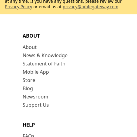
at any time. If you have any questions, please review our
Privacy Policy
or email us at
privacy@biblegateway.com
.
ABOUT
About
News & Knowledge
Statement of Faith
Mobile App
Store
Blog
Newsroom
Support Us
HELP
FAQs