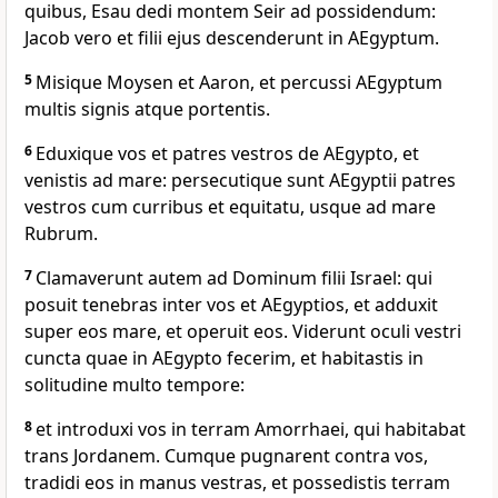
quibus, Esau dedi montem Seir ad possidendum:
Jacob vero et filii ejus descenderunt in AEgyptum.
5
Misique Moysen et Aaron, et percussi AEgyptum
multis signis atque portentis.
6
Eduxique vos et patres vestros de AEgypto, et
venistis ad mare: persecutique sunt AEgyptii patres
vestros cum curribus et equitatu, usque ad mare
Rubrum.
7
Clamaverunt autem ad Dominum filii Israel: qui
posuit tenebras inter vos et AEgyptios, et adduxit
super eos mare, et operuit eos. Viderunt oculi vestri
cuncta quae in AEgypto fecerim, et habitastis in
solitudine multo tempore:
8
et introduxi vos in terram Amorrhaei, qui habitabat
trans Jordanem. Cumque pugnarent contra vos,
tradidi eos in manus vestras, et possedistis terram