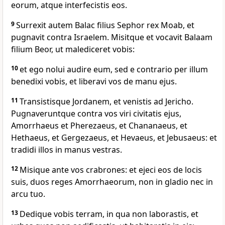
eorum, atque interfecistis eos.
9
Surrexit autem Balac filius Sephor rex Moab, et
pugnavit contra Israelem. Misitque et vocavit Balaam
filium Beor, ut malediceret vobis:
10
et ego nolui audire eum, sed e contrario per illum
benedixi vobis, et liberavi vos de manu ejus.
11
Transistisque Jordanem, et venistis ad Jericho.
Pugnaveruntque contra vos viri civitatis ejus,
Amorrhaeus et Pherezaeus, et Chananaeus, et
Hethaeus, et Gergezaeus, et Hevaeus, et Jebusaeus: et
tradidi illos in manus vestras.
12
Misique ante vos crabrones: et ejeci eos de locis
suis, duos reges Amorrhaeorum, non in gladio nec in
arcu tuo.
13
Dedique vobis terram, in qua non laborastis, et