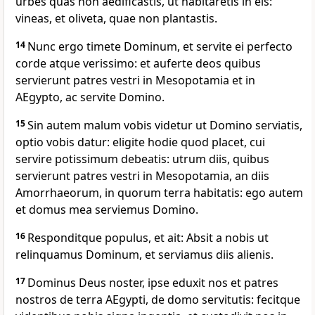
urbes quas non aedificastis, ut habitaretis in eis:
vineas, et oliveta, quae non plantastis.
14
Nunc ergo timete Dominum, et servite ei perfecto
corde atque verissimo: et auferte deos quibus
servierunt patres vestri in Mesopotamia et in
AEgypto, ac servite Domino.
15
Sin autem malum vobis videtur ut Domino serviatis,
optio vobis datur: eligite hodie quod placet, cui
servire potissimum debeatis: utrum diis, quibus
servierunt patres vestri in Mesopotamia, an diis
Amorrhaeorum, in quorum terra habitatis: ego autem
et domus mea serviemus Domino.
16
Responditque populus, et ait: Absit a nobis ut
relinquamus Dominum, et serviamus diis alienis.
17
Dominus Deus noster, ipse eduxit nos et patres
nostros de terra AEgypti, de domo servitutis: fecitque