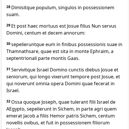
28
Dimisitque populum, singulos in possessionem
suam.
29
Et post haec mortuus est Josue filius Nun servus
Domini, centum et decem annorum:
30
sepelieruntque eum in finibus possessionis suae in
Thamnathsare, quae est sita in monte Ephraim, a
septentrionali parte montis Gaas.
31
Servivitque Israel Domino cunctis diebus Josue et
seniorum, qui longo vixerunt tempore post Josue, et
qui noverunt omnia opera Domini quae fecerat in
Israel.
32
Ossa quoque Joseph, quae tulerant filii Israel de
AEgypto, sepelierunt in Sichem, in parte agri quem
emerat Jacob a filiis Hemor patris Sichem, centum
novellis ovibus, et fuit in possessionem filiorum