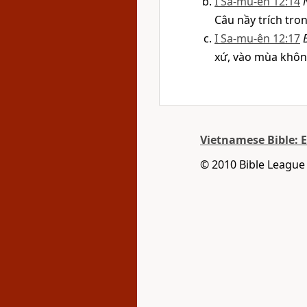
I Sa-mu-ên 12:14
Câu nầy trích tron
I Sa-mu-ên 12:17
xứ, vào mùa khô
Vietnamese Bible: 
© 2010 Bible League 