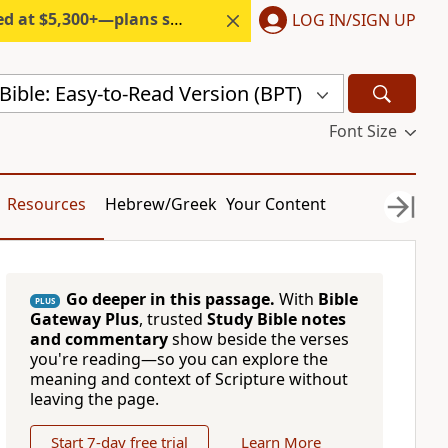
300+—plans start under $6/month.
LOG IN/SIGN UP
ible: Easy-to-Read Version (BPT)
Font Size
Resources
Hebrew/Greek
Your Content
Go deeper in this passage.
With
Bible
PLUS
Gateway Plus
, trusted
Study Bible notes
and commentary
show beside the verses
you're reading—so you can explore the
meaning and context of Scripture without
leaving the page.
Start 7-day free trial
Learn More