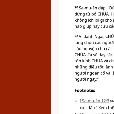
20
Sa-mu-ên đáp, “Đ
đừng từ bỏ CHÚA. Hã
không ích lợi gì ch
nào giúp hay cứu cá
22
Vì danh Ngài, CHÚA
lòng chọn các ngươi
cầu nguyện cho các 
CHÚA. Ta sẽ dạy các 
tôn kính CHÚA và ch
những điều tốt lành
ngươi ngoan cố và là
ngươi ngay.”
Footnotes
I Sa-mu-ên 12:3
v
xức dầu.” Xem th