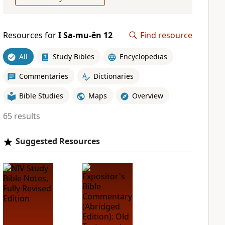
Resources for
I Sa-mu-ên 12
Find resource
All
Study Bibles
Encyclopedias
Commentaries
Dictionaries
Bible Studies
Maps
Overview
65 results
Suggested Resources