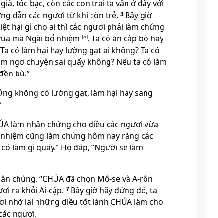
già, tóc bạc, còn các con trai ta vẫn ở đây với
ng dẫn các ngươi từ khi còn trẻ.
3
Bây giờ
iệt hại gì cho ai thì các ngươi phải làm chứng
vua mà Ngài bổ nhiệm
[
a
]
. Ta có ăn cắp bò hay
 Ta có làm hại hay lường gạt ai không? Ta có
làm ngơ chuyện sai quấy không? Nếu ta có làm
đền bù.”
“Ông không có lường gạt, làm hại hay sang
”
HÚA làm nhân chứng cho điều các ngươi vừa
ổ nhiệm cũng làm chứng hôm nay rằng các
có làm gì quấy.” Họ đáp, “Người sẽ làm
dân chúng, “CHÚA đã chọn Mô-se và A-rôn
ơi ra khỏi Ai-cập.
7
Bây giờ hãy đứng đó, ta
ơi nhớ lại những điều tốt lành CHÚA làm cho
 các ngươi.