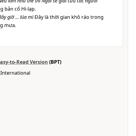
Nếu làm như thế thì Ngài sẽ giải cứu các ngươi
g bản cổ Hi-lạp.
Bây giờ … lúa mì
Đây là thời gian khô ráo trong
ng mưa.
Easy-to-Read Version
(BPT)
International