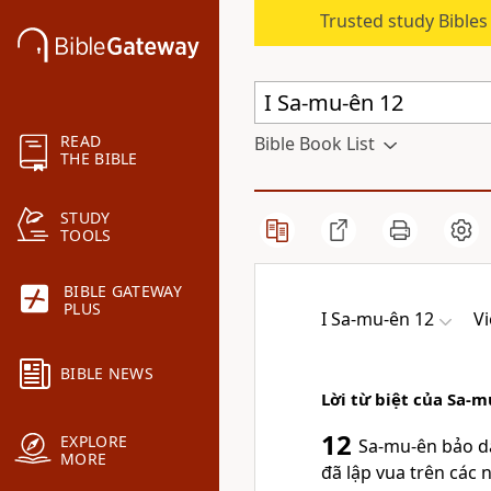
Trusted study Bible
READ
Bible Book List
THE BIBLE
STUDY
TOOLS
BIBLE GATEWAY
PLUS
I Sa-mu-ên 12
Vi
BIBLE NEWS
Lời từ biệt của Sa-m
12
EXPLORE
Sa-mu-ên bảo dâ
MORE
đã lập vua trên các 