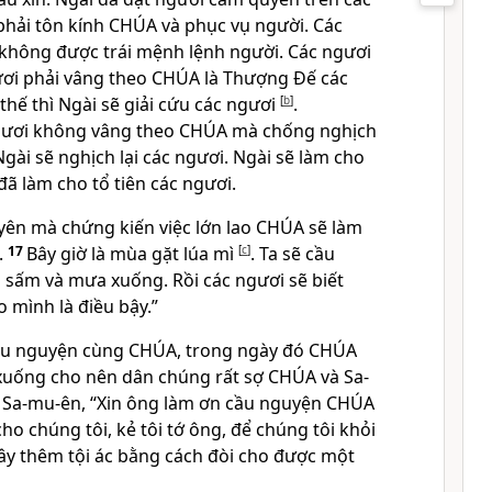
phải tôn kính CHÚA và phục vụ người. Các
, không được trái mệnh lệnh người. Các ngươi
gươi phải vâng theo CHÚA là Thượng Đế các
hế thì Ngài sẽ giải cứu các ngươi
[
b
]
.
ươi không vâng theo CHÚA mà chống nghịch
gài sẽ nghịch lại các ngươi. Ngài sẽ làm cho
ã làm cho tổ tiên các ngươi.
yên mà chứng kiến việc lớn lao CHÚA sẽ làm
.
17
Bây giờ là mùa gặt lúa mì
[
c
]
. Ta sẽ cầu
 sấm và mưa xuống. Rồi các ngươi sẽ biết
 mình là điều bậy.”
u nguyện cùng CHÚA, trong ngày đó CHÚA
xuống cho nên dân chúng rất sợ CHÚA và Sa-
n Sa-mu-ên, “Xin ông làm ơn cầu nguyện CHÚA
o chúng tôi, kẻ tôi tớ ông, để chúng tôi khỏi
gây thêm tội ác bằng cách đòi cho được một