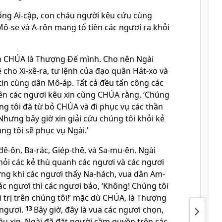
ống Ai-cập, con cháu người kêu cứu cùng
Mô-se và A-rôn mang tổ tiên các ngươi ra khỏi
 CHÚA là Thượng Đế mình. Cho nên Ngài
 cho Xi-xê-ra, tư lệnh của đạo quân Hát-xo và
i-tin cùng dân Mô-áp. Tất cả đều tấn công các
tiên các ngươi kêu xin cùng CHÚA rằng, ‘Chúng
ng tôi đã từ bỏ CHÚA và đi phục vụ các thần
 Nhưng bây giờ xin giải cứu chúng tôi khỏi kẻ
úng tôi sẽ phục vụ Ngài.’
ê-ôn, Ba-rác, Giép-thê, và Sa-mu-ên. Ngài
hỏi các kẻ thù quanh các ngươi và các ngươi
ng khi các ngươi thấy Na-hách, vua dân Am-
c ngươi thì các ngươi bảo, ‘Không! Chúng tôi
 trị trên chúng tôi!’ mặc dù CHÚA, là Thượng
 ngươi.
13
Bây giờ, đây là vua các ngươi chọn,
ầu xin. Ngài đã đặt người cầm quyền trên các