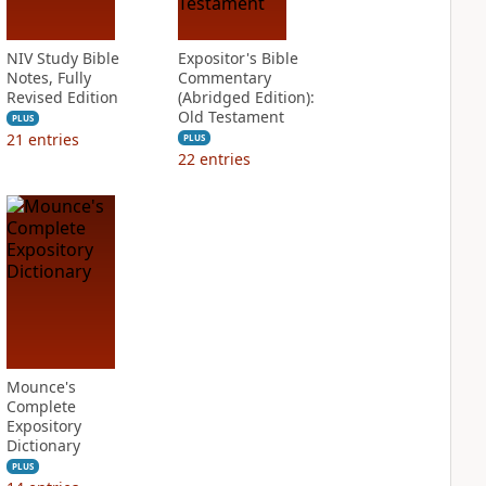
NIV Study Bible
Expositor's Bible
Notes, Fully
Commentary
Revised Edition
(Abridged Edition):
Old Testament
PLUS
21
entries
PLUS
22
entries
Mounce's
Complete
Expository
Dictionary
PLUS