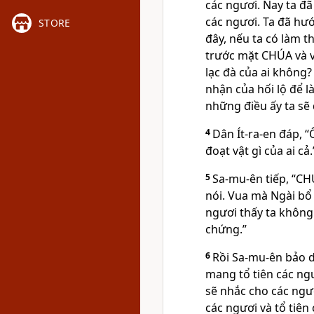
các ngươi. Nay ta đã 
các ngươi. Ta đã hướ
STORE
đây, nếu ta có làm th
trước mặt CHÚA và 
lạc đà của ai không?
nhận của hối lộ để 
những điều ấy ta sẽ 
4
Dân Ít-ra-en đáp, 
đoạt vật gì của ai cả.
5
Sa-mu-ên tiếp, “C
nói. Vua mà Ngài b
ngươi thấy ta không 
chứng.”
6
Rồi Sa-mu-ên bảo 
mang tổ tiên các ngư
sẽ nhắc cho các ngư
các ngươi và tổ tiên