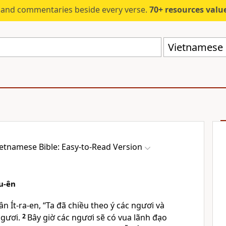
s and commentaries beside every verse.
70+ resources valued at $5,
Vietnamese B
etnamese Bible: Easy-to-Read Version
u-ên
n Ít-ra-en, “Ta đã chiều theo ý các ngươi và
ngươi.
2
Bây giờ các ngươi sẽ có vua lãnh đạo