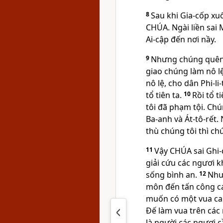
8
Sau khi Gia-cốp xu
CHÚA. Ngài liền sai 
Ai-cập đến nơi nầy.
9
Nhưng chúng quên
giao chúng làm nô lệ
nô lệ, cho dân Phi-l
tổ tiên ta.
10
Rồi tổ 
tôi đã phạm tội. Chú
Ba-anh và Át-tô-rết.
thù chúng tôi thì ch
11
Vậy CHÚA sai Ghi-đ
giải cứu các ngươi k
sống bình an.
12
Như
môn đến tấn công cá
muốn có một vua cai
Đế làm vua trên các
là người các ngươi c