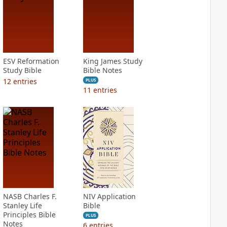
ESV Reformation
King James Study
Study Bible
Bible Notes
12
entries
PLUS
11
entries
NASB Charles F.
NIV Application
Stanley Life
Bible
Principles Bible
PLUS
Notes
6
entries