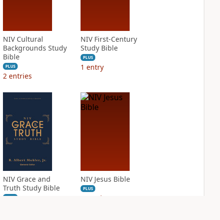
NIV Cultural
NIV First-Century
Backgrounds Study
Study Bible
Bible
PLUS
1
entry
PLUS
2
entries
NIV Grace and
NIV Jesus Bible
Truth Study Bible
PLUS
3
entries
PLUS
7
entries