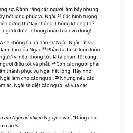
ừng sợ. Đành rằng các ngươi làm bậy nhưng
y hết lòng phục vụ Ngài.
21
Các hình tượng
o nên đừng thờ lạy chúng. Chúng không thể
c ngươi được. Chúng hoàn toàn vô dụng!
 sẽ không lìa bỏ dân sự Ngài. Ngài rất vui
 làm dân của Ngài.
23
Phần ta, ta sẽ luôn luôn
ngươi vì nếu không tức là ta phạm tội cùng
ngươi điều tốt và phải.
24
Còn các ngươi phải
ân thành phục vụ Ngài hết lòng. Hãy nhớ
 Ngài làm cho các ngươi.
25
Nhưng nếu các
m ác, Ngài sẽ diệt các ngươi và vua các
ua mà Ngài bổ nhiệm
Nguyên văn, “Đấng chịu
êm câu 5.