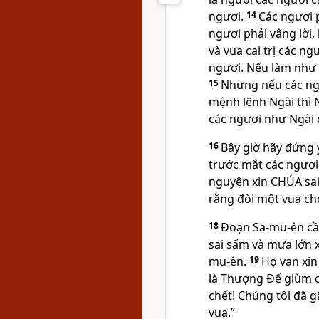
ngươi.
14
Các ngươi 
ngươi phải vâng lời
và vua cai trị các n
ngươi. Nếu làm như t
15
Nhưng nếu các ng
mệnh lệnh Ngài thì N
các ngươi như Ngài đ
16
Bây giờ hãy đứng 
trước mắt các ngươi
nguyện xin CHÚA sai
rằng đòi một vua cho
18
Đoạn Sa-mu-ên cầ
sai sấm và mưa lớn 
mu-ên.
19
Họ van xi
là Thượng Đế giùm ch
chết! Chúng tôi đã 
vua.”