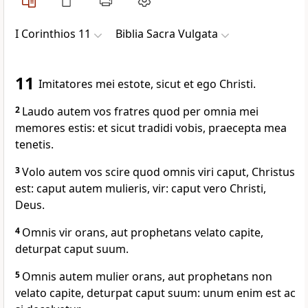
I Corinthios 11
Biblia Sacra Vulgata
11
Imitatores mei estote, sicut et ego Christi.
2
Laudo autem vos fratres quod per omnia mei
memores estis: et sicut tradidi vobis, praecepta mea
tenetis.
3
Volo autem vos scire quod omnis viri caput, Christus
est: caput autem mulieris, vir: caput vero Christi,
Deus.
4
Omnis vir orans, aut prophetans velato capite,
deturpat caput suum.
5
Omnis autem mulier orans, aut prophetans non
velato capite, deturpat caput suum: unum enim est ac