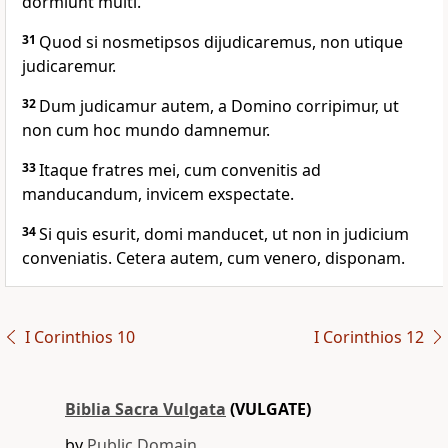
dormiunt multi.
31
Quod si nosmetipsos dijudicaremus, non utique
judicaremur.
32
Dum judicamur autem, a Domino corripimur, ut
non cum hoc mundo damnemur.
33
Itaque fratres mei, cum convenitis ad
manducandum, invicem exspectate.
34
Si quis esurit, domi manducet, ut non in judicium
conveniatis. Cetera autem, cum venero, disponam.
I Corinthios 10
I Corinthios 12
Biblia Sacra Vulgata
(VULGATE)
by
Public Domain