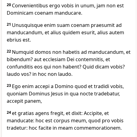
20
Convenientibus ergo vobis in unum, jam non est
Dominicam coenam manducare.
21
Unusquisque enim suam coenam praesumit ad
manducandum, et alius quidem esurit, alius autem
ebrius est.
22
Numquid domos non habetis ad manducandum, et
bibendum? aut ecclesiam Dei contemnitis, et
confunditis eos qui non habent? Quid dicam vobis?
laudo vos? in hoc non laudo.
23
Ego enim accepi a Domino quod et tradidi vobis,
quoniam Dominus Jesus in qua nocte tradebatur,
accepit panem,
24
et gratias agens fregit, et dixit: Accipite, et
manducate: hoc est corpus meum, quod pro vobis
tradetur: hoc facite in meam commemorationem.