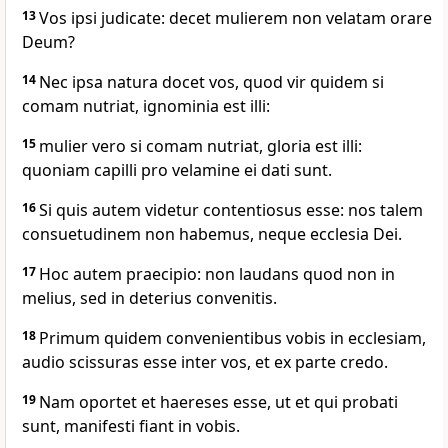
13
Vos ipsi judicate: decet mulierem non velatam orare
Deum?
14
Nec ipsa natura docet vos, quod vir quidem si
comam nutriat, ignominia est illi:
15
mulier vero si comam nutriat, gloria est illi:
quoniam capilli pro velamine ei dati sunt.
16
Si quis autem videtur contentiosus esse: nos talem
consuetudinem non habemus, neque ecclesia Dei.
17
Hoc autem praecipio: non laudans quod non in
melius, sed in deterius convenitis.
18
Primum quidem convenientibus vobis in ecclesiam,
audio scissuras esse inter vos, et ex parte credo.
19
Nam oportet et haereses esse, ut et qui probati
sunt, manifesti fiant in vobis.