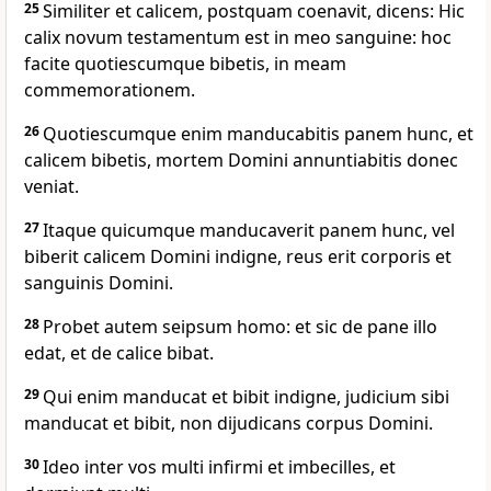
25
Similiter et calicem, postquam coenavit, dicens: Hic
calix novum testamentum est in meo sanguine: hoc
facite quotiescumque bibetis, in meam
commemorationem.
26
Quotiescumque enim manducabitis panem hunc, et
calicem bibetis, mortem Domini annuntiabitis donec
veniat.
27
Itaque quicumque manducaverit panem hunc, vel
biberit calicem Domini indigne, reus erit corporis et
sanguinis Domini.
28
Probet autem seipsum homo: et sic de pane illo
edat, et de calice bibat.
29
Qui enim manducat et bibit indigne, judicium sibi
manducat et bibit, non dijudicans corpus Domini.
30
Ideo inter vos multi infirmi et imbecilles, et