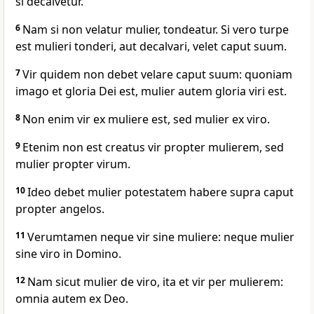
si decalvetur.
6
Nam si non velatur mulier, tondeatur. Si vero turpe
est mulieri tonderi, aut decalvari, velet caput suum.
7
Vir quidem non debet velare caput suum: quoniam
imago et gloria Dei est, mulier autem gloria viri est.
8
Non enim vir ex muliere est, sed mulier ex viro.
9
Etenim non est creatus vir propter mulierem, sed
mulier propter virum.
10
Ideo debet mulier potestatem habere supra caput
propter angelos.
11
Verumtamen neque vir sine muliere: neque mulier
sine viro in Domino.
12
Nam sicut mulier de viro, ita et vir per mulierem:
omnia autem ex Deo.