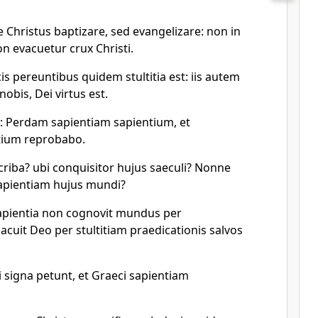
 Christus baptizare, sed evangelizare: non in
on evacuetur crux Christi.
s pereuntibus quidem stultitia est: iis autem
 nobis, Dei virtus est.
: Perdam sapientiam sapientium, et
ium reprobabo.
criba? ubi conquisitor hujus saeculi? Nonne
sapientiam hujus mundi?
apientia non cognovit mundus per
cuit Deo per stultitiam praedicationis salvos
 signa petunt, et Graeci sapientiam