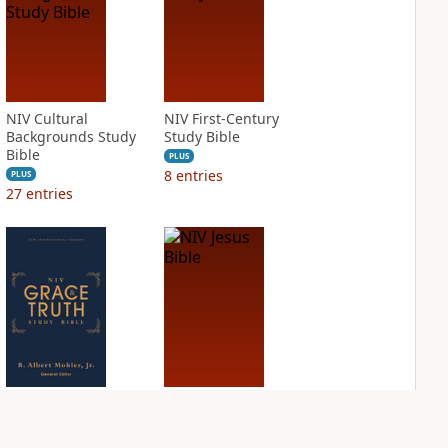
NIV Cultural
NIV First-Century
Backgrounds Study
Study Bible
Bible
PLUS
8
entries
PLUS
27
entries
NIV Grace and
NIV Jesus Bible
Truth Study Bible
PLUS
3
entries
PLUS