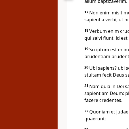
alium baptizaverim.
17
Non enim misit me
sapientia verbi, ut n
18
Verbum enim cruci
qui salvi fiunt, id est
19
Scriptum est enim
prudentiam prudent
20
Ubi sapiens? ubi s
stultam fecit Deus 
21
Nam quia in Dei s
sapientiam Deum: pla
facere credentes.
22
Quoniam et Judaei
quaerunt: