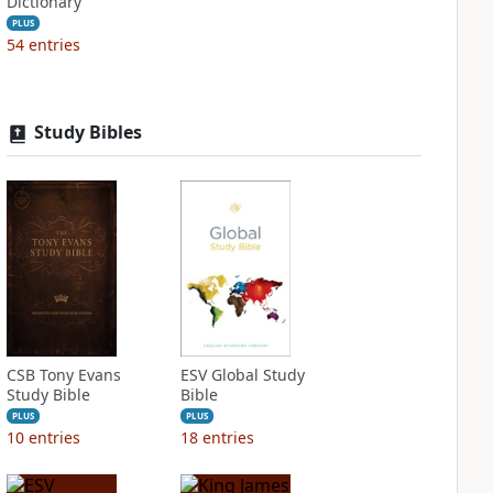
Dictionary
PLUS
54
entries
Study Bibles
CSB Tony Evans
ESV Global Study
Study Bible
Bible
PLUS
PLUS
10
entries
18
entries