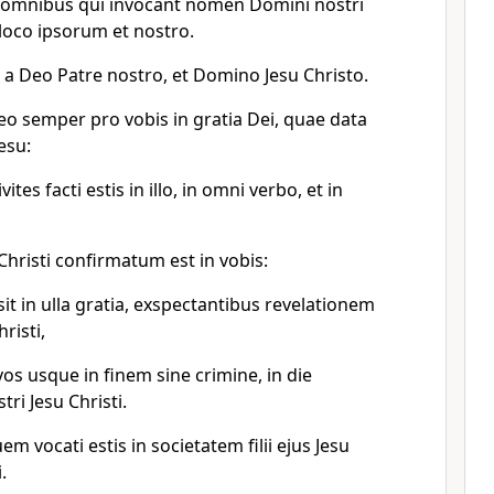
m omnibus qui invocant nomen Domini nostri
 loco ipsorum et nostro.
x a Deo Patre nostro, et Domino Jesu Christo.
o semper pro vobis in gratia Dei, quae data
esu:
tes facti estis in illo, in omni verbo, et in
hristi confirmatum est in vobis:
esit in ulla gratia, exspectantibus revelationem
risti,
vos usque in finem sine crimine, in die
ri Jesu Christi.
em vocati estis in societatem filii ejus Jesu
.