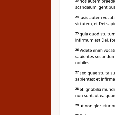
23
nos autem praedi
scandalum, gentibus
24
ipsis autem vocati
virtutem, et Dei sap
25
quia quod stultum
infirmum est Dei, fo
26
Videte enim vocat
sapientes secundum 
nobiles:
27
sed quae stulta s
sapientes: et infirm
28
et ignobilia mundi
non sunt, ut ea quae
29
ut non glorietur o