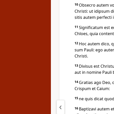
10
Obsecro autem vos
Christi: ut idipsum d
sitis autem perfecti
11
Significatum est e
Chloes, quia content
12
Hoc autem dico, 
sum Pauli: ego aute
Christi.
13
Divisus est Christ
aut in nomine Pauli b
14
Gratias ago Deo, 
Crispum et Caium:
15
ne quis dicat quod
16
Baptizavi autem 