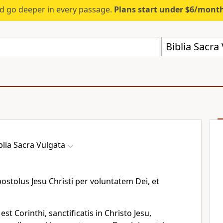
d go deeper in every passage.
Plans start under $6/mont
Biblia Sacra
blia Sacra Vulgata
ostolus Jesu Christi per voluntatem Dei, et
est Corinthi, sanctificatis in Christo Jesu,