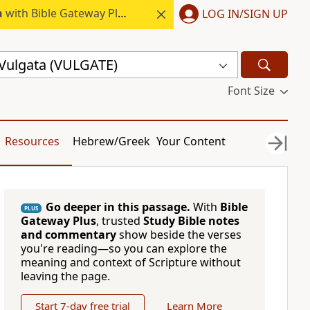
h
with Bible Gateway Plus.
LOG IN/SIGN UP
 Vulgata (VULGATE)
Font Size
Resources
Hebrew/Greek
Your Content
Go deeper in this passage.
With
Bible
PLUS
Gateway Plus
, trusted
Study Bible notes
and commentary
show beside the verses
you're reading—so you can explore the
meaning and context of Scripture without
leaving the page.
Start 7-day free trial
Learn More