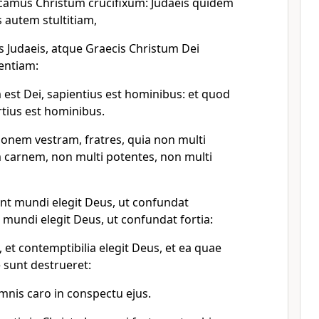
camus Christum crucifixum: Judaeis quidem
 autem stultitiam,
s Judaeis, atque Graecis Christum Dei
ientiam:
 est Dei, sapientius est hominibus: et quod
rtius est hominibus.
ionem vestram, fratres, quia non multi
carnem, non multi potentes, non multi
unt mundi elegit Deus, ut confundat
a mundi elegit Deus, ut confundat fortia:
, et contemptibilia elegit Deus, et ea quae
 sunt destrueret:
mnis caro in conspectu ejus.