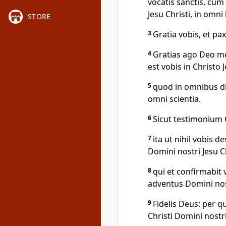
vocatis sanctis, cu
Jesu Christi, in omni
STORE
3
Gratia vobis, et pa
4
Gratias ago Deo me
est vobis in Christo J
5
quod in omnibus divi
omni scientia.
6
Sicut testimonium C
7
ita ut nihil vobis d
Domini nostri Jesu Ch
8
qui et confirmabit 
adventus Domini nost
9
Fidelis Deus: per qu
Christi Domini nostri