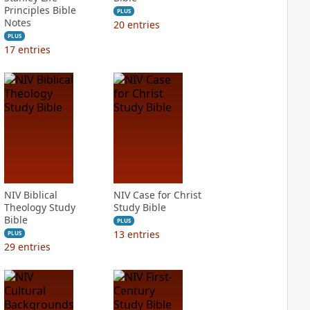
Principles Bible
PLUS
Notes
20
entries
PLUS
17
entries
NIV Biblical
NIV Case for Christ
Theology Study
Study Bible
Bible
PLUS
13
entries
PLUS
29
entries