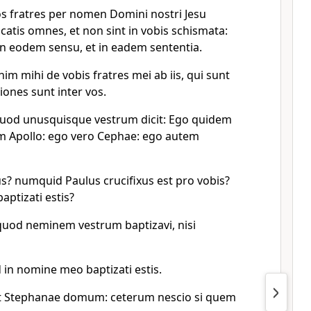
 fratres per nomen Domini nostri Jesu
icatis omnes, et non sint in vobis schismata:
 in eodem sensu, et in eadem sententia.
nim mihi de vobis fratres mei ab iis, qui sunt
iones sunt inter vos.
quod unusquisque vestrum dicit: Ego quidem
m Apollo: ego vero Cephae: ego autem
us? numquid Paulus crucifixus est pro vobis?
aptizati estis?
quod neminem vestrum baptizavi, nisi
 in nomine meo baptizati estis.
et Stephanae domum: ceterum nescio si quem