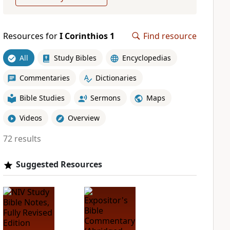
Resources for
I Corinthios 1
Find resource
All
Study Bibles
Encyclopedias
Commentaries
Dictionaries
Bible Studies
Sermons
Maps
Videos
Overview
72 results
Suggested Resources