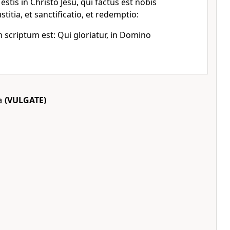
stis in Christo Jesu, qui factus est nobis
stitia, et sanctificatio, et redemptio:
criptum est: Qui gloriatur, in Domino
a
(VULGATE)