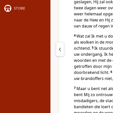
geslagen, Hij zal o
twee dagen weer ove
STORE
weer helemaal opge
naar de
Here
en Hij 
van dauw of regen in
4
Wat zal Ik met u do
als wolken in de mo
ochtend.
5
Ik stuurd
uw ondergang. Ik he
woorden en met de 
getroffen door mijn 
doorbrekend licht.
6
uw brandoffers niet, 
7
Maar u bent net al
bent Mij zo ontrou
misdadigers, de stad
bandieten die loert 
moorden op de weg n