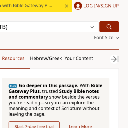
h
with Bible Gateway Plus.
LOG IN/SIGN UP
TB)
Font Size
Resources
Hebrew/Greek
Your Content
Go deeper in this passage.
With
Bible
PLUS
Gateway Plus
, trusted
Study Bible notes
and commentary
show beside the verses
you're reading—so you can explore the
meaning and context of Scripture without
leaving the page.
Start 7-day free trial
Learn More