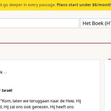
d go deeper in every passage.
Plans start under $6/mont
Het Boek (H
ek
 Israël
n: “Kom, laten we teruggaan naar de
Here
. Hij
, Hij zal ons ook genezen. Hij heeft ons