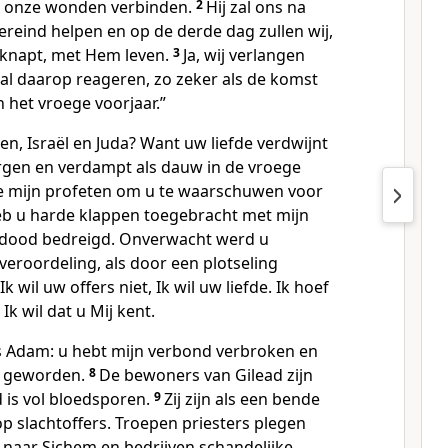
ok onze wonden verbinden.
2
Hij zal ons na
reind helpen en op de derde dag zullen wij,
knapt, met Hem leven.
3
Ja, wij verlangen
zal daarop reageren, zo zeker als de komst
 het vroege voorjaar.”
en, Israël en Juda? Want uw liefde verdwijnt
rgen en verdampt als dauw in de vroege
e mijn profeten om u te waarschuwen voor
b u harde klappen toegebracht met mijn
dood bedreigd. Onverwacht werd u
veroordeling, als door een plotseling
Ik wil uw offers niet, Ik wil uw liefde. Ik hoef
Ik wil dat u Mij kent.
s Adam: u hebt mijn verbond verbroken en
w geworden.
8
De bewoners van Gilead zijn
 is vol bloedsporen.
9
Zij zijn als een bende
op slachtoffers. Troepen priesters plegen
aar Sichem en bedrijven schandelijke