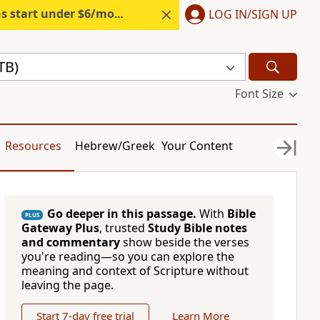
s start under $6/month.
Start free.
LOG IN/SIGN UP
TB)
Font Size
Resources
Hebrew/Greek
Your Content
Go deeper in this passage.
With
Bible
PLUS
Gateway Plus
, trusted
Study Bible notes
and commentary
show beside the verses
you're reading—so you can explore the
meaning and context of Scripture without
leaving the page.
Start 7-day free trial
Learn More