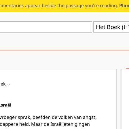
mmentaries appear beside the passage you're reading.
Plan
Het Boek (H
oek
Israël
vroeger sprak, beefden de volken van angst,
 dappere held. Maar de Israëlieten gingen