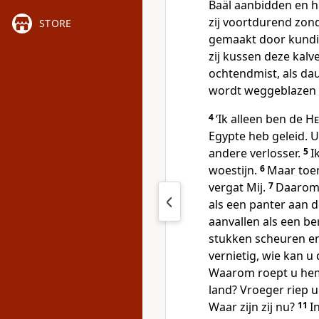
Baäl aanbidden en h
zij voortdurend zond
STORE
gemaakt door kundig
zij kussen deze kalv
ochtendmist, als dau
wordt weggeblazen do
4
‘Ik alleen ben de
He
Egypte heb geleid. 
andere verlosser.
5
I
woestijn.
6
Maar toen
vergat Mij.
7
Daarom z
als een panter aan d
aanvallen als een be
stukken scheuren en
vernietig, wie kan 
Waarom roept u hem n
land? Vroeger riep u
Waar zijn zij nu?
11
I