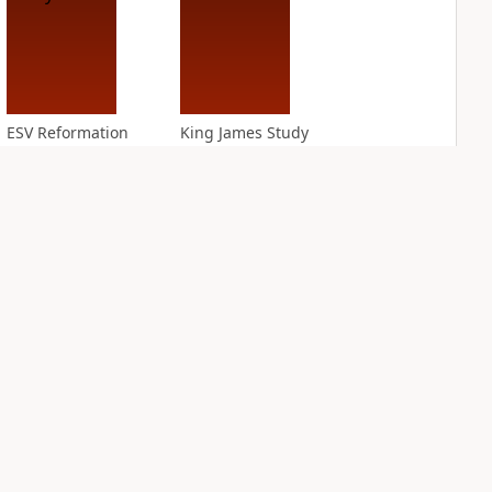
ESV Reformation
King James Study
Study Bible
Bible Notes
15
entries
PLUS
7
entries
NASB Charles F.
NIV Application
Stanley Life
Bible
Principles Bible
PLUS
Notes
7
entries