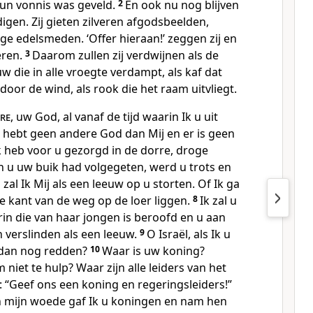
un vonnis was geveld.
2
En ook nu nog blijven
igen. Zij gieten zilveren afgodsbeelden,
e edelsmeden. ‘Offer hieraan!’ zeggen zij en
eren.
3
Daarom zullen zij verdwijnen als de
w die in alle vroegte verdampt, als kaf dat
or de wind, als rook die het raam uitvliegt.
re
, uw God, al vanaf de tijd waarin Ik u uit
U hebt geen andere God dan Mij en er is geen
k heb voor u gezorgd in de dorre, droge
 u uw buik had volgegeten, werd u trots en
al Ik Mij als een leeuw op u storten. Of Ik ga
e kant van de weg op de loer liggen.
8
Ik zal u
rin die van haar jongen is beroofd en u aan
 verslinden als een leeuw.
9
O Israël, als Ik u
u dan nog redden?
10
Waar is uw koning?
iet te hulp? Waar zijn alle leiders van het
: “Geef ons een koning en regeringsleiders!”
n mijn woede gaf Ik u koningen en nam hen