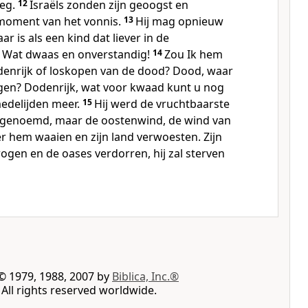
weg.
12
Israëls zonden zijn geoogst en
 moment van het vonnis.
13
Hij mag opnieuw
 is als een kind dat liever in de
. Wat dwaas en onverstandig!
14
Zou Ik hem
odenrijk of loskopen van de dood? Dood, waar
ngen? Dodenrijk, wat voor kwaad kunt u nog
edelijden meer.
15
Hij werd de vruchtbaarste
s genoemd, maar de oostenwind, de wind van
er hem waaien en zijn land verwoesten. Zijn
ogen en de oases verdorren, hij zal sterven
© 1979, 1988, 2007 by
Biblica, Inc.®
All rights reserved worldwide.