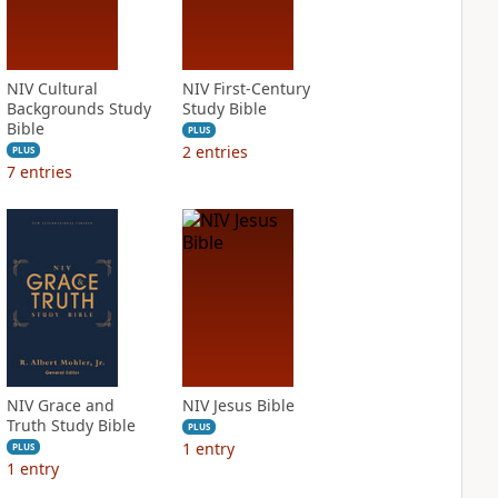
NIV Cultural
NIV First-Century
Backgrounds Study
Study Bible
Bible
PLUS
2
entries
PLUS
7
entries
NIV Grace and
NIV Jesus Bible
Truth Study Bible
PLUS
1
entry
PLUS
1
entry