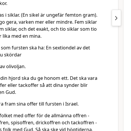
kor.
 i siklar. (En sikel är ungefär femton gram).
go gera, varken mer eller mindre. Fem siklar
siklar, och det exakt, och tio siklar som tio
 är lika med en mina.
 som fursten ska ha: En sextiondel av det
du skördar
v olivoljan.
 din hjord ska du ge honom ett. Det ska vara
ffer eller tackoffer så att dina synder blir
ren Gud.
ra fram sina offer till fursten i Israel.
folket med offer för de allmänna offren -
ren, spisoffren, drickoffren och tackoffren -
els folk med Gud. Så ska ske vid högtiderna,