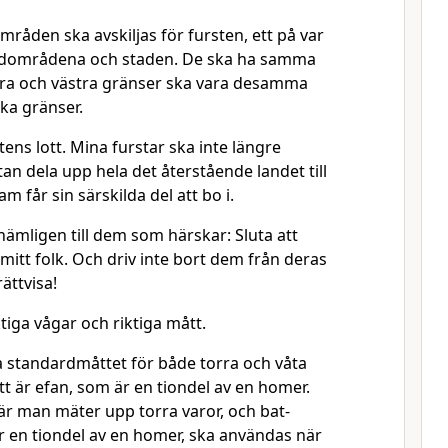
mråden ska avskiljas för fursten, ett på var
andområdena och staden. De ska ha samma
tra och västra gränser ska vara desamma
ka gränser.
tens lott. Mina furstar ska inte längre
tan dela upp hela det återstående landet till
tam får sin särskilda del att bo i.
ämligen till dem som härskar: Sluta att
mitt folk. Och driv inte bort dem från deras
ättvisa!
tiga vågar och riktiga mått.
 standardmåttet för både torra och våta
tt är efan, som är en tiondel av en homer.
r man mäter upp torra varor, och bat-
r en tiondel av en homer, ska användas när