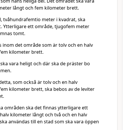
en som hans heliga del. Det området ska vara
ometer långt och fem kilometer brett.
d, tvåhundrafemtio meter i kvadrat, ska
t. Ytterligare ett område, tjugofem meter
lämnas tomt.
 inom det område som är tolv och en halv
fem kilometer brett.
ska vara heligt och där ska de präster bo
omen.
tta, som också är tolv och en halv
fem kilometer brett, ska bebos av de leviter
t.
a områden ska det finnas ytterligare ett
halv kilometer långt och två och en halv
 ska användas till en stad som ska vara öppen