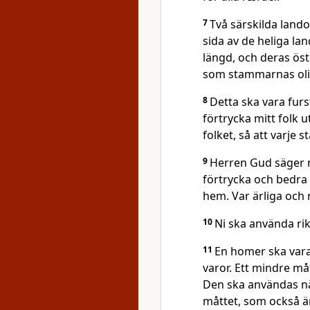
7
Två särskilda lando
sida av de heliga l
längd, och deras ös
som stammarnas oli
8
Detta ska vara furs
förtrycka mitt folk u
folket, så att varje s
9
Herren Gud säger n
förtrycka och bedra 
hem. Var ärliga och r
10
Ni ska använda rik
11
En homer ska vara
varor. Ett mindre må
Den ska användas nä
måttet, som också ä