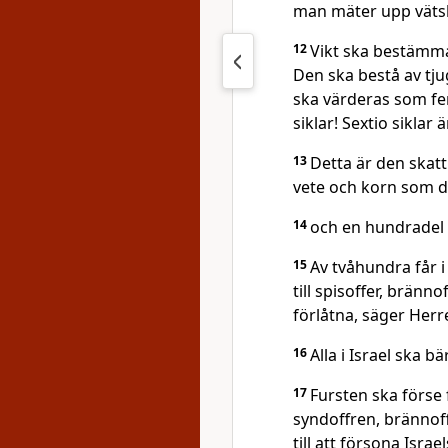
man mäter upp väts
12
Vikt ska bestämmas
Den ska bestå av tju
ska värderas som fem 
siklar! Sextio siklar
13
Detta är den skatt
vete och korn som 
14
och en hundradel a
15
Av tvåhundra får i
till spisoffer, bränno
förlåtna, säger Her
16
Alla i Israel ska bä
17
Fursten ska förse 
syndoffren, brännoff
till att försona Isra