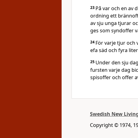
23
På var och en av d
ordning ett brännoff
av sju unga tjurar o
ges som syndoffer v
24
För varje tjur och
efa säd och fyra liter 
25
Under den sju dag
fursten varje dag bi
spisoffer och offer av
Swedish New Living
Copyright © 1974, 19