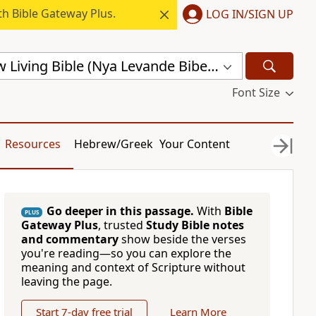
h Bible Gateway Plus.
LOG IN/SIGN UP
Swedish New Living Bible (Nya Levande Bibeln) (SVL)
Font Size
Resources
Hebrew/Greek
Your Content
Go deeper in this passage.
With
Bible
PLUS
Gateway Plus
, trusted
Study Bible notes
and commentary
show beside the verses
you're reading—so you can explore the
meaning and context of Scripture without
leaving the page.
Start 7-day free trial
Learn More