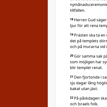
nymånadsceremoniern
tillfällen.
18
Herren Gud säger: 
tjur för att rena tem
19
Prästen ska ta en 
det på templets dörr
och på murarna vid i
20
Gör samma sak på
som möjligen har syn
blir templet renat.
21
Den fjortonde i s
sju dagar lång högti
bakat utan jäst.
22
På påskdagen ska fu
och Israels folk.