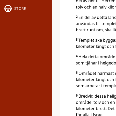
del av det till Herr
tolv och en halv kil
STORE
2
En del av detta lan
användas till temple
brett runt om, ska 
3
Templet ska byggas
kilometer långt och 
4
Hela detta område 
som tjänar i helged
5
Området närmast de
kilometer långt och 
som arbetar i temple
6
Bredvid dessa helig
område, tolv och en 
kilometer brett. Det
för alla i Israel.