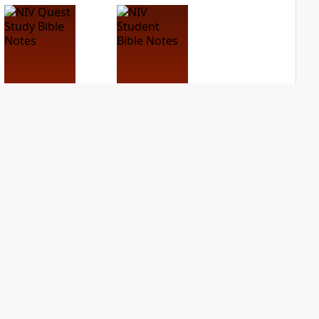
NIV Quest Study
NIV Student Bible
Bible Notes
Notes
PLUS
PLUS
5
entries
2
entries