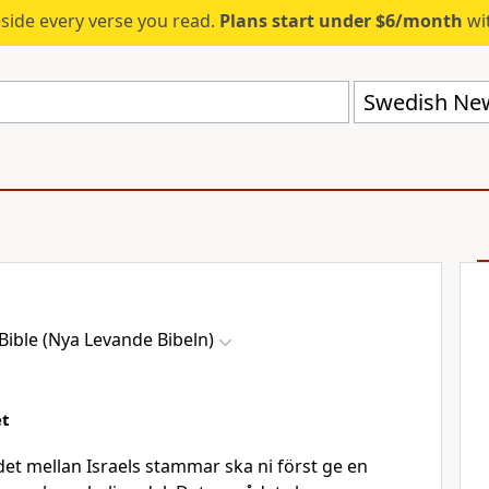
eside every verse you read.
Plans start under $6/month
wit
Bible (Nya Levande Bibeln)
et
det mellan Israels stammar ska ni först ge en