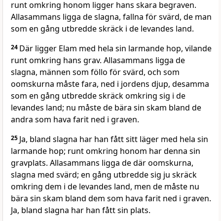
runt omkring honom ligger hans skara begraven.
Allasammans ligga de slagna, fallna för svärd, de man
som en gång utbredde skräck i de levandes land.
24
Där ligger Elam med hela sin larmande hop, vilande
runt omkring hans grav. Allasammans ligga de
slagna, männen som föllo för svärd, och som
oomskurna måste fara, ned i jordens djup, desamma
som en gång utbredde skräck omkring sig i de
levandes land; nu måste de bära sin skam bland de
andra som hava farit ned i graven.
25
Ja, bland slagna har han fått sitt läger med hela sin
larmande hop; runt omkring honom har denna sin
gravplats. Allasammans ligga de där oomskurna,
slagna med svärd; en gång utbredde sig ju skräck
omkring dem i de levandes land, men de måste nu
bära sin skam bland dem som hava farit ned i graven.
Ja, bland slagna har han fått sin plats.