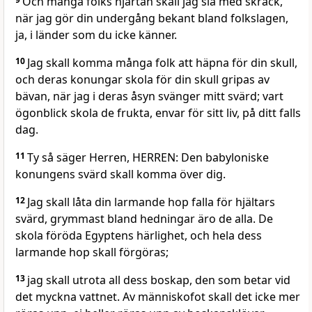
Och många folks hjärtan skall jag slå med skräck,
när jag gör din undergång bekant bland folkslagen,
ja, i länder som du icke känner.
10
Jag skall komma många folk att häpna för din skull,
och deras konungar skola för din skull gripas av
bävan, när jag i deras åsyn svänger mitt svärd; vart
ögonblick skola de frukta, envar för sitt liv, på ditt falls
dag.
11
Ty så säger Herren, HERREN: Den babyloniske
konungens svärd skall komma över dig.
12
Jag skall låta din larmande hop falla för hjältars
svärd, grymmast bland hedningar äro de alla. De
skola föröda Egyptens härlighet, och hela dess
larmande hop skall förgöras;
13
jag skall utrota all dess boskap, den som betar vid
det myckna vattnet. Av människofot skall det icke mer