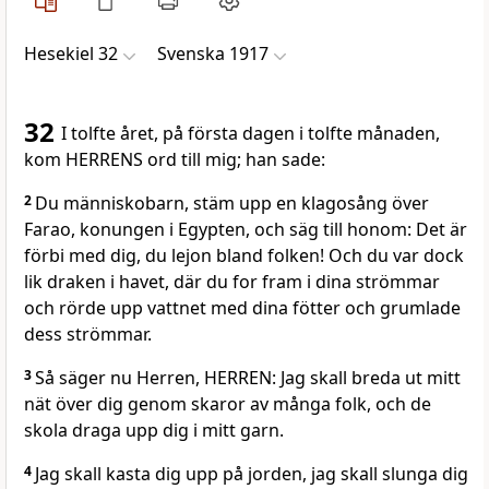
Hesekiel 32
Svenska 1917
32
I tolfte året, på första dagen i tolfte månaden,
kom HERRENS ord till mig; han sade:
2
Du människobarn, stäm upp en klagosång över
Farao, konungen i Egypten, och säg till honom: Det är
förbi med dig, du lejon bland folken! Och du var dock
lik draken i havet, där du for fram i dina strömmar
och rörde upp vattnet med dina fötter och grumlade
dess strömmar.
3
Så säger nu Herren, HERREN: Jag skall breda ut mitt
nät över dig genom skaror av många folk, och de
skola draga upp dig i mitt garn.
4
Jag skall kasta dig upp på jorden, jag skall slunga dig