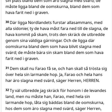
sin plats bland dem som äro slagna med svärd; de
måste ligga bland de oomskurna, bland dem som
hava farit ned i graven.
30
Där ligga Nordlandets furstar allasammans, med
alla sidonier, ty de hava måst fara ned till de slagna, de
hava kommit på skam, trots den skräck de utbredde
genom sina väldiga gärningar. Och de ligga där
oomskurna bland dem som hava blivit slagna med
svärd; de måste bära sin skam bland dem som hava
farit ned i graven.
31
Dem skall nu Farao få se, och han skall så trösta sig
över hela sin larmande hop. Ja, Farao och hela hans
har äro slagna med svärd, säger Herren, HERREN.
32
Ty väl utbredde jag skräck för honom i de levandes
land, men nu måste han, Farao, med hela sin
larmande hop, låta sig bäddas bland de oomskurna,
hos dem som äro slagna med svärd, säger Herren,