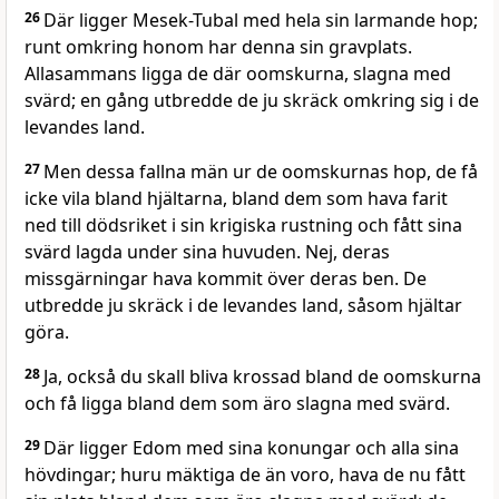
26
Där ligger Mesek-Tubal med hela sin larmande hop;
runt omkring honom har denna sin gravplats.
Allasammans ligga de där oomskurna, slagna med
svärd; en gång utbredde de ju skräck omkring sig i de
levandes land.
27
Men dessa fallna män ur de oomskurnas hop, de få
icke vila bland hjältarna, bland dem som hava farit
ned till dödsriket i sin krigiska rustning och fått sina
svärd lagda under sina huvuden. Nej, deras
missgärningar hava kommit över deras ben. De
utbredde ju skräck i de levandes land, såsom hjältar
göra.
28
Ja, också du skall bliva krossad bland de oomskurna
och få ligga bland dem som äro slagna med svärd.
29
Där ligger Edom med sina konungar och alla sina
hövdingar; huru mäktiga de än voro, hava de nu fått