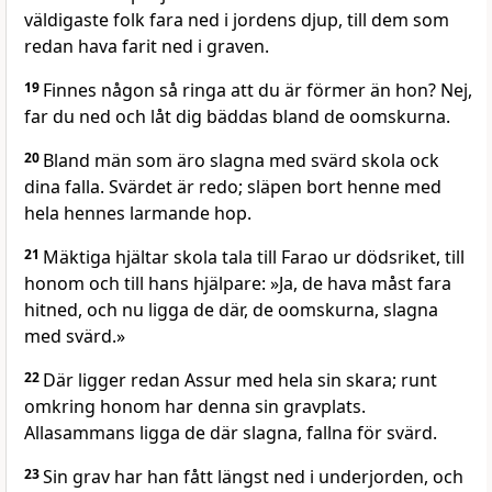
väldigaste folk fara ned i jordens djup, till dem som
redan hava farit ned i graven.
19
Finnes någon så ringa att du är förmer än hon? Nej,
far du ned och låt dig bäddas bland de oomskurna.
20
Bland män som äro slagna med svärd skola ock
dina falla. Svärdet är redo; släpen bort henne med
hela hennes larmande hop.
21
Mäktiga hjältar skola tala till Farao ur dödsriket, till
honom och till hans hjälpare: »Ja, de hava måst fara
hitned, och nu ligga de där, de oomskurna, slagna
med svärd.»
22
Där ligger redan Assur med hela sin skara; runt
omkring honom har denna sin gravplats.
Allasammans ligga de där slagna, fallna för svärd.
23
Sin grav har han fått längst ned i underjorden, och