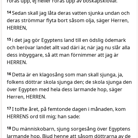
röras upp, ej heller röras upp av boskapsklövar.
14
Sedan skall jag låta deras vatten sjunka undan och
deras strömmar flyta bort såsom olja, säger Herren,
HERREN,
15
i det jag gör Egyptens land till en ödslig ödemark
och berövar landet allt vad däri är, när jag nu slår alla
dess inbyggare, så att man förnimmer att jag är
HERREN.
16
Detta är en klagosång som man skall sjunga, ja,
folkens döttrar skola sjunga den; de skola sjunga den
över Egypten med hela dess larmande hop, säger
Herren, HERREN.
17
I tolfte året, på femtonde dagen i månaden, kom
HERRENS ord till mig; han sade:
18
Du människobarn, sjung sorgesång över Egyptens
larmande hop. Bjud henne att såsom döttrarna av de