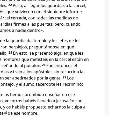
oles.
22
Pero, al llegar los guardias a la cárcel,
Así que volvieron con el siguiente informe:
árcel cerrada, con todas las medidas de
uardias firmes a las puertas; pero, cuando
amos a nadie dentro».
n de la guardia del templo y los jefes de los
aron perplejos, preguntándose en qué
ello.
25
En esto, se presentó alguien que les
s hombres que metisteis en la cárcel están en
enseñando al pueblo».
26
Fue entonces el
ias y trajo a los apóstoles sin recurrir a la
an ser apedreados por la gente.
27
Los
onsejo, y el sumo sacerdote les recriminó:
 os hemos prohibido enseñar en ese
, vosotros habéis llenado a Jerusalén con
, y os habéis propuesto echarnos la culpa a
te
[
a
]
de ese hombre.