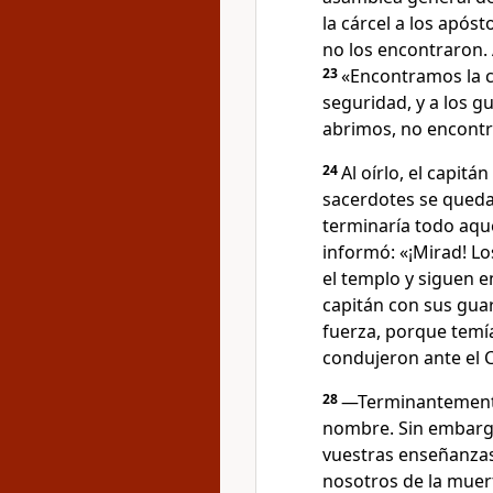
la cárcel a los apóst
no los encontraron. 
23
«Encontramos la c
seguridad, y a los g
abrimos, no encontr
24
Al oírlo, el capitá
sacerdotes se qued
terminaría todo aqu
informó: «¡Mirad! Lo
el templo y siguen 
capitán con sus guard
fuerza, porque temí
condujeron ante el C
28
―Terminantemente
nombre. Sin embargo
vuestras enseñanzas
nosotros de la muer