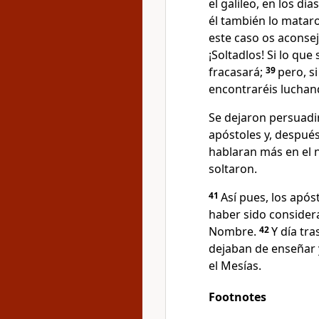
el galileo, en los día
él también lo matar
este caso os aconse
¡Soltadlos! Si lo qu
fracasará;
39
pero, si
encontraréis luchan
Se dejaron persuadi
apóstoles y, despué
hablaran más en el 
soltaron.
41
Así pues, los após
haber sido considera
Nombre.
42
Y día tra
dejaban de enseñar 
el Mesías.
Footnotes