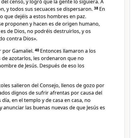
s del censo, y logró que la gente lo siguiera. A
on, y todos sus secuaces se dispersaron.
38
En
jo que dejéis a estos hombres en paz.
e se proponen y hacen es de origen humano,
 es de Dios, no podréis destruirlos, y os
do contra Dios».
r por Gamaliel.
40
Entonces llamaron a los
s de azotarlos, les ordenaron que no
nombre de Jesús. Después de eso los
toles salieron del Consejo, llenos de gozo por
dos dignos de sufrir afrentas por causa del
s día, en el templo y de casa en casa, no
y anunciar las buenas nuevas de que Jesús es