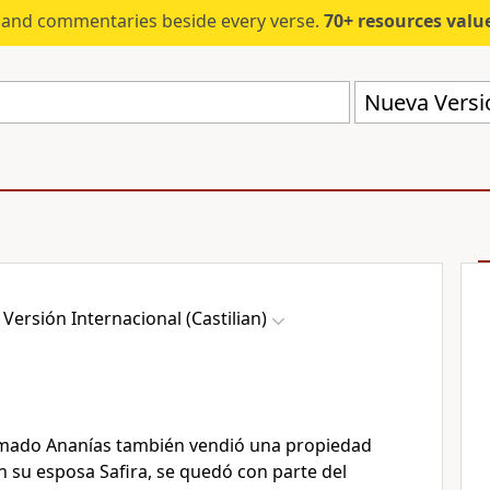
s and commentaries beside every verse.
70+ resources valued at $5,
Nueva Versió
Versión Internacional (Castilian)
mado Ananías también vendió una propiedad
n su esposa Safira, se quedó con parte del