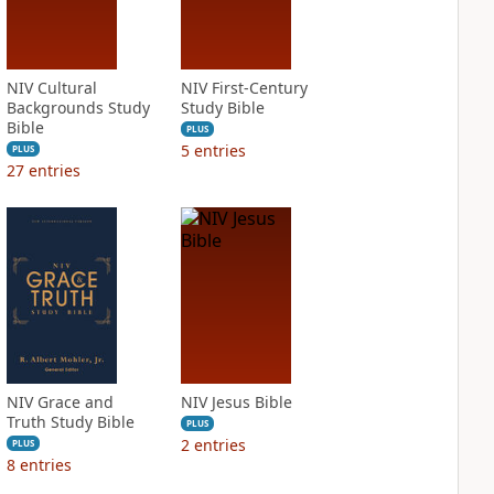
NIV Cultural
NIV First-Century
Backgrounds Study
Study Bible
Bible
PLUS
5
entries
PLUS
27
entries
NIV Grace and
NIV Jesus Bible
Truth Study Bible
PLUS
2
entries
PLUS
8
entries