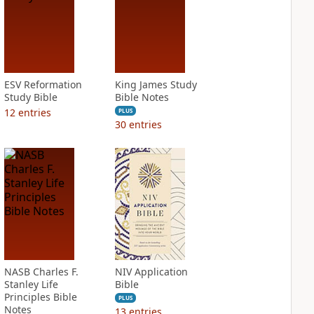
ESV Reformation
King James Study
Study Bible
Bible Notes
12
entries
PLUS
30
entries
NASB Charles F.
NIV Application
Stanley Life
Bible
Principles Bible
PLUS
Notes
13
entries