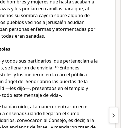
ud de hombres y mujeres que hasta sacaban a
lazas y los ponían en camillas para que, al
 menos su sombra cayera sobre alguno de
os pueblos vecinos a Jerusalén acudían
aban personas enfermas y atormentadas por
y todas eran sanadas.
toles
y todos sus partidarios, que pertenecían a la
s, se llenaron de envidia.
18
Entonces
toles y los metieron en la cárcel pública.
n ángel del Señor abrió las puertas de la
Id —les dijo—, presentaos en el templo y
 todo este mensaje de vida».
 habían oído, al amanecer entraron en el
n a enseñar. Cuando llegaron el sumo
darios, convocaron al Consejo, es decir, a la
 los ancianos de Israel, y mandaron traer de