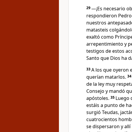
29
―¡Es necesario ob
respondieron Pedro
nuestros antepasado
matasteis colgándo
exaltó como Príncipe
arrepentimiento y 
testigos de estos ac
Santo que Dios ha d
33
A los que oyeron e
querían matarlos.
3
de la ley muy respet
Consejo y mandó que
apóstoles.
35
Luego d
estáis a punto de h
surgió Teudas, jactá
cuatrocientos hombr
se dispersaron y all