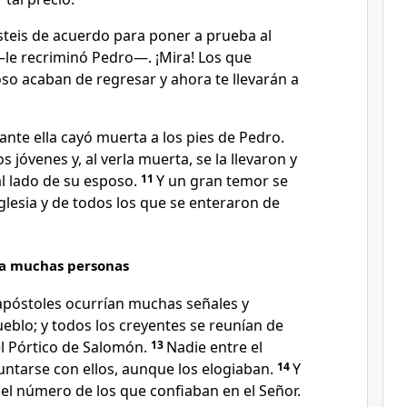
teis de acuerdo para poner a prueba al
—le recriminó Pedro—. ¡Mira! Los que
so acaban de regresar y ahora te llevarán a
nte ella cayó muerta a los pies de Pedro.
 jóvenes y, al verla muerta, se la llevaron y
al lado de su esposo.
11
Y un gran temor se
glesia y de todos los que se enteraron de
 a muchas personas
apóstoles ocurrían muchas señales y
ueblo; y todos los creyentes se reunían de
l Pórtico de Salomón.
13
Nadie entre el
juntarse con ellos, aunque los elogiaban.
14
Y
l número de los que confiaban en el Señor.