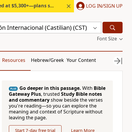
300+—plans start under $6/month.
LOG IN/SIGN UP
n Internacional (Castilian) (CST)
Font Size
Resources
Hebrew/Greek
Your Content
Go deeper in this passage.
With
Bible
PLUS
Gateway Plus
, trusted
Study Bible notes
and commentary
show beside the verses
you're reading—so you can explore the
meaning and context of Scripture without
leaving the page.
Start 7-day free trial
Learn More