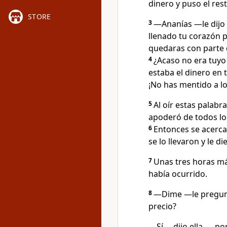
dinero y puso el res
STORE
3
―Ananías —le dijo
llenado tu corazón pa
quedaras con parte d
4
¿Acaso no era tuyo
estaba el dinero en 
¡No has mentido a lo
5
Al oír estas palab
apoderó de todos lo
6
Entonces se acerca
se lo llevaron y le d
7
Unas tres horas má
había ocurrido.
8
―Dime —le preguntó
precio?
―Sí —dijo ella—, por