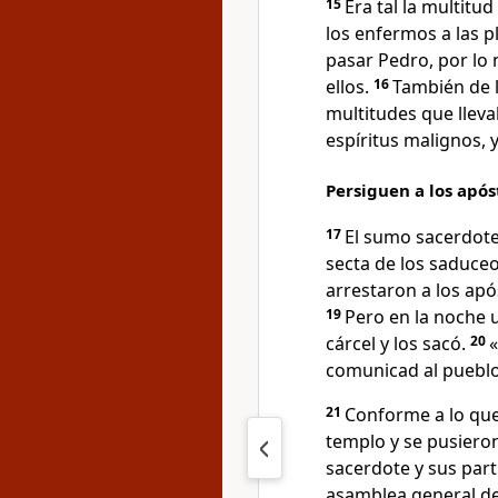
15
Era tal la multit
los enfermos a las p
pasar Pedro, por lo
ellos.
16
También de l
multitudes que llev
espíritus malignos, 
Persiguen a los após
17
El sumo sacerdote 
secta de los saduceo
arrestaron a los após
19
Pero en la noche u
cárcel y los sacó.
20
«
comunicad al pueblo
21
Conforme a lo que
templo y se pusiero
sacerdote y sus parti
asamblea general de