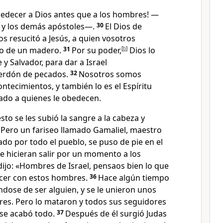
edecer a Dios antes que a los hombres! —
 y los demás apóstoles—.
30
El Dios de
s resucitó a Jesús, a quien vosotros
lo de un madero.
31
Por su poder,
[
b
]
Dios lo
 y Salvador, para dar a Israel
perdón de pecados.
32
Nosotros somos
ontecimientos, y también lo es el Espíritu
ado a quienes le obedecen.
sto se les subió la sangre a la cabeza y
4
Pero un fariseo llamado Gamaliel, maestro
ado por todo el pueblo, se puso de pie en el
 hicieran salir por un momento a los
ijo: «Hombres de Israel, pensaos bien lo que
acer con estos hombres.
36
Hace algún tiempo
ndose de ser alguien, y se le unieron unos
es. Pero lo mataron y todos sus seguidores
í se acabó todo.
37
Después de él surgió Judas